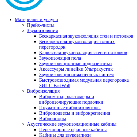
Материалы и услуги
Прайс-листы
Звукоизоляция
Бескаркасная звукоизоляция стен и потолков
Бескаркасная звукоизоляция тонких
перегородок
Каркасная звукоизоляция стен и потолков
Звукоизоляция пола
Звукоизоляционные подрозетники
Аксессуары линейки Ультракустик
Звукоизоляция инженерных систем
Быстровозводимая модульная перегородка
ЗИПС FastWall
Виброизоляция
Виброматы, эластомеры и
виброизолирующие подложки
Пружинные виброизоляторы
Виброподвесы и виброкрепления
Виброопоры
Акустические звукоизоляционные кабины
Переговорные офисные кабины
Кабины для звукозаписи