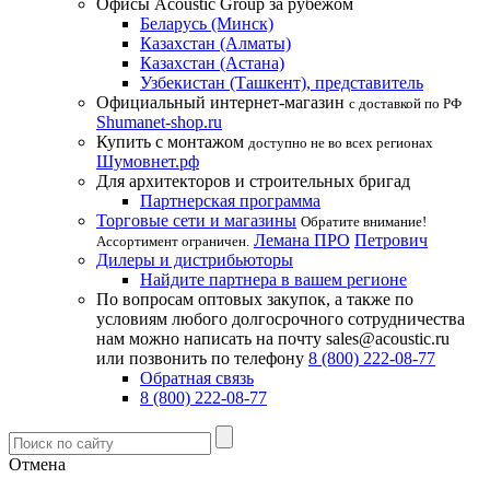
Офисы Acoustic Group за рубежом
Беларусь (Минск)
Казахстан (Алматы)
Казахстан (Астана)
Узбекистан (Ташкент), представитель
Официальный интернет-магазин
с доставкой по РФ
Shumanet-shop.ru
Купить с монтажом
доступно не во всех регионах
Шумовнет.рф
Для архитекторов и строительных бригад
Партнерская программа
Торговые сети и магазины
Обратите внимание!
Лемана ПРО
Петрович
Ассортимент ограничен.
Дилеры и дистрибьюторы
Найдите партнера в вашем регионе
По вопросам оптовых закупок, а также по
условиям любого долгосрочного сотрудничества
нам можно написать на почту sales@acoustic.ru
или позвонить по телефону
8 (800) 222-08-77
Обратная связь
8 (800) 222-08-77
Отмена