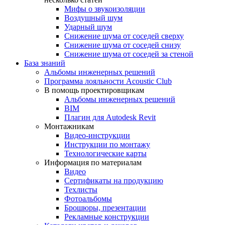
Мифы о звукоизоляции
Воздушный шум
Ударный шум
Снижение шума от соседей сверху
Снижение шума от соседей снизу
Снижение шума от соседей за стеной
База знаний
Альбомы инженерных решений
Программа лояльности Acoustic Club
В помощь проектировщикам
Альбомы инженерных решений
BIM
Плагин для Autodesk Revit
Монтажникам
Видео-инструкции
Инструкции по монтажу
Технологические карты
Информация по материалам
Видео
Сертификаты на продукцию
Техлисты
Фотоальбомы
Брошюры, презентации
Рекламные конструкции