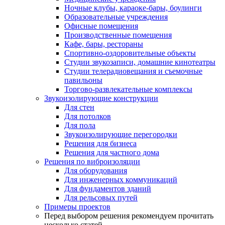
Ночные клубы, караоке-бары, боулинги
Образовательные учреждения
Офисные помещения
Производственные помещения
Кафе, бары, рестораны
Спортивно-оздоровительные объекты
Студии звукозаписи, домашние кинотеатры
Студии телерадиовещания и съемочные
павильоны
Торгово-развлекательные комплексы
Звукоизолирующие конструкции
Для стен
Для потолков
Для пола
Звукоизолирующие перегородки
Решения для бизнеса
Решения для частного дома
Решения по виброизоляции
Для оборудования
Для инженерных коммуникаций
Для фундаментов зданий
Для рельсовых путей
Примеры проектов
Перед выбором решения рекомендуем прочитать
несколько статей