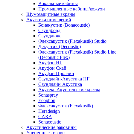
Вокальные кабины
Промышленные кабины/кожухи
Шумозащитные экраны
Акустика помещений
Бонакустик (Bonacoustic)
Саундборд
Саундлюкс
Флексакустик (Flexakustik) Studio
Декустик (Decoustic)
Флексакустик (Flexakustik) Studio Line
(Decoustic Flex)
Акуфон НГ
Акуфон Скай
Акуфон Пролайн
Саундлайн-Акустика НГ
Саундлайн-Акустика
Акутекс Акустические кресла
Sonaspray
Ecophon
Флексакустик (Flexakustik)
Heradesign
CARA
Sonacoustic
Акустические раковины
Уцененные товары