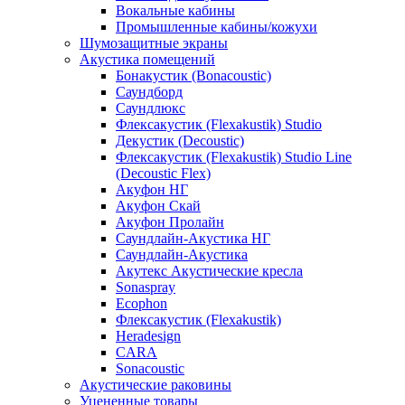
Вокальные кабины
Промышленные кабины/кожухи
Шумозащитные экраны
Акустика помещений
Бонакустик (Bonacoustic)
Саундборд
Саундлюкс
Флексакустик (Flexakustik) Studio
Декустик (Decoustic)
Флексакустик (Flexakustik) Studio Line
(Decoustic Flex)
Акуфон НГ
Акуфон Скай
Акуфон Пролайн
Саундлайн-Акустика НГ
Саундлайн-Акустика
Акутекс Акустические кресла
Sonaspray
Ecophon
Флексакустик (Flexakustik)
Heradesign
CARA
Sonacoustic
Акустические раковины
Уцененные товары