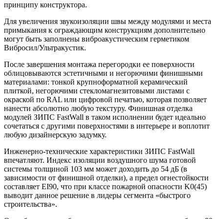
принципу конструктора.
Для увеличения звукоизоляции швы между модулями и места
примыкания к ограждающим конструкциям дополнительно
могут быть заполнены виброакустическим герметиком
Вибросил/Ультракустик.
После завершения монтажа перегородки ее поверхности
облицовываются эстетичными и негорючими финишными
материалами: тонкой крупноформатной керамический
плиткой, негорючими стекломагнезитовыми листами с
окраской по RAL или цифровой печатью, которая позволяет
нанести абсолютно любую текстуру. Финишная отделка
модулей ЗИПС FastWall в таком исполнении будет идеально
сочетаться с другими поверхностями в интерьере и воплотит
любую дизайнерскую задумку.
Инженерно-технические характеристики ЗИПС FastWall
впечатляют. Индекс изоляции воздушного шума готовой
системы толщиной 103 мм может доходить до 54 дБ (в
зависимости от финишной отделки), а предел огнестойкости
составляет EI90, что при классе пожарной опасности K0(45)
выводит данное решение в лидеры сегмента «быстрого
строительства».