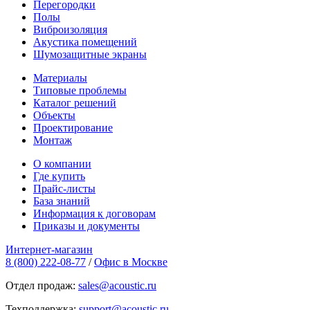
Перегородки
Полы
Виброизоляция
Акустика помещений
Шумозащитные экраны
Материалы
Типовые проблемы
Каталог решений
Объекты
Проектирование
Монтаж
О компании
Где купить
Прайс-листы
База знаний
Информация к договорам
Приказы и документы
Интернет-магазин
8 (800) 222-08-77
/
Офис в Москве
Отдел продаж:
sales@acoustic.ru
Техподдержка:
support@acoustic.ru