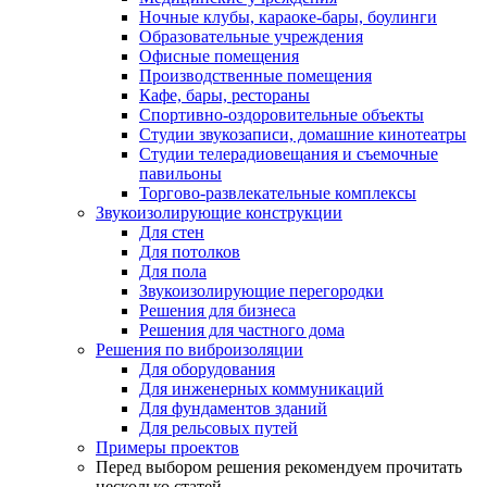
Ночные клубы, караоке-бары, боулинги
Образовательные учреждения
Офисные помещения
Производственные помещения
Кафе, бары, рестораны
Спортивно-оздоровительные объекты
Студии звукозаписи, домашние кинотеатры
Студии телерадиовещания и съемочные
павильоны
Торгово-развлекательные комплексы
Звукоизолирующие конструкции
Для стен
Для потолков
Для пола
Звукоизолирующие перегородки
Решения для бизнеса
Решения для частного дома
Решения по виброизоляции
Для оборудования
Для инженерных коммуникаций
Для фундаментов зданий
Для рельсовых путей
Примеры проектов
Перед выбором решения рекомендуем прочитать
несколько статей