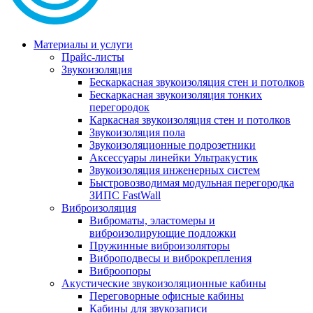
Материалы и услуги
Прайс-листы
Звукоизоляция
Бескаркасная звукоизоляция стен и потолков
Бескаркасная звукоизоляция тонких
перегородок
Каркасная звукоизоляция стен и потолков
Звукоизоляция пола
Звукоизоляционные подрозетники
Аксессуары линейки Ультракустик
Звукоизоляция инженерных систем
Быстровозводимая модульная перегородка
ЗИПС FastWall
Виброизоляция
Виброматы, эластомеры и
виброизолирующие подложки
Пружинные виброизоляторы
Виброподвесы и виброкрепления
Виброопоры
Акустические звукоизоляционные кабины
Переговорные офисные кабины
Кабины для звукозаписи