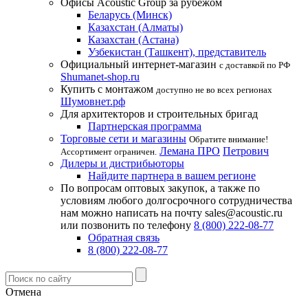
Офисы Acoustic Group за рубежом
Беларусь (Минск)
Казахстан (Алматы)
Казахстан (Астана)
Узбекистан (Ташкент), представитель
Официальный интернет-магазин
с доставкой по РФ
Shumanet-shop.ru
Купить с монтажом
доступно не во всех регионах
Шумовнет.рф
Для архитекторов и строительных бригад
Партнерская программа
Торговые сети и магазины
Обратите внимание!
Лемана ПРО
Петрович
Ассортимент ограничен.
Дилеры и дистрибьюторы
Найдите партнера в вашем регионе
По вопросам оптовых закупок, а также по
условиям любого долгосрочного сотрудничества
нам можно написать на почту sales@acoustic.ru
или позвонить по телефону
8 (800) 222-08-77
Обратная связь
8 (800) 222-08-77
Отмена