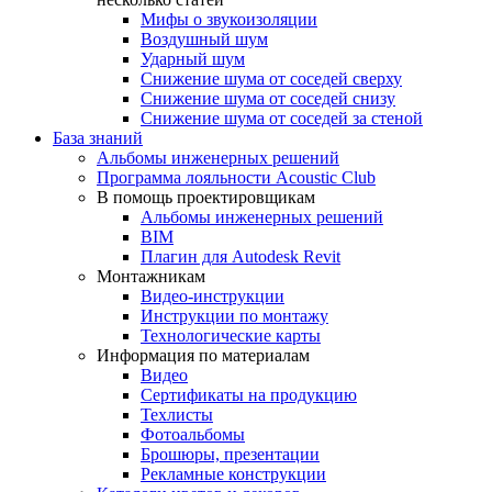
Мифы о звукоизоляции
Воздушный шум
Ударный шум
Снижение шума от соседей сверху
Снижение шума от соседей снизу
Снижение шума от соседей за стеной
База знаний
Альбомы инженерных решений
Программа лояльности Acoustic Club
В помощь проектировщикам
Альбомы инженерных решений
BIM
Плагин для Autodesk Revit
Монтажникам
Видео-инструкции
Инструкции по монтажу
Технологические карты
Информация по материалам
Видео
Сертификаты на продукцию
Техлисты
Фотоальбомы
Брошюры, презентации
Рекламные конструкции