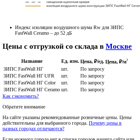
Индекс изоляции воздушного шума Rw для ЗИПС
FastWall Ceramo – до 52 дБ
Цены с отгрузкой со склада в
Москве
²
Название
Ед. изм.
Цена, ₽/ед.
Цена,
₽/м
ЗИПС FastWall НГ
шт.
По запросу
ЗИПС FastWall НГ UFR
шт.
По запросу
ЗИПС FastWall НГ Color
шт.
По запросу
ЗИПС FastWall НГ Ceramo
шт.
По запросу
Как сэкономить?
Обратите внимание
На сайте указаны рекомендованные розничные цены. Цены
действительны для выбранного города.
Почему цены в
разных городах отличаются?
Если нужного города нет в списке городов нашего сайта или