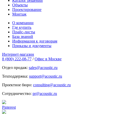
Каталог решений
Объекты
Проектирование
Монтаж
О компании
Где купить
Прайс-листы
База знаний
Информация к договорам
Приказы и документы
Интернет-магазин
8 (800) 222-08-77
/
Офис в Москве
Отдел продаж:
sales@acoustic.ru
Техподдержка:
support@acoustic.ru
Проектное бюро:
consulting@acoustic.ru
Сотрудничество:
pr@acoustic.ru
Pinterest