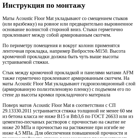
Инструкция по монтажу
Маты Acoustic Floor Mat укладывают со смещением стыков
(или вразбежку) на ровное или предварительно выровненное
основание волнистой стороной вниз. Стыки герметично
проклеивают между собой армированным скотчем.
По периметру помещения и вокруг колонн применятся
ленточная прокладка, например Вибростек-М150. Высота
кромочной прокладки должна быть чуть выше высоты
устраиваемой стяжки.
Стык между кромочной прокладкой и панелями матами AFM
также герметично проклеивают армированным скотчем. На
маты Acoustic Floor Mat укладывают гидроизоляционный слой
(армированную полиэтиленовую пленку) с подъемом его по
стене до высоты кромки прокладочного материала
Поверх матов Acoustic Floor Mat в соответствии с СП
29.13330.2011 устраивается стяжка толщиной не менее 60 мм
из бетона класса не ниже В15 и Btb3,6 по ГОСТ 26633 или из
цементно-песчаных растворов с прочностью на сжатие не
ниже 20 МПа и прочностью на растяжение при изгибе не
ниже 4,5 МПа. Для обеспечения повышенной прочности и