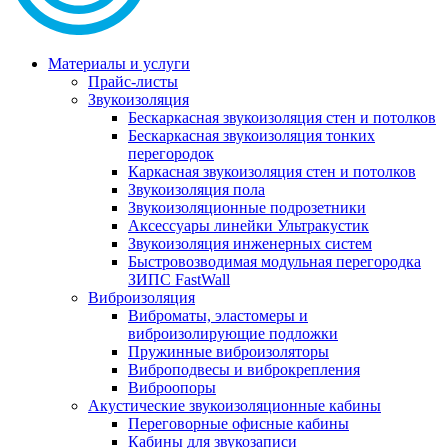
Материалы и услуги
Прайс-листы
Звукоизоляция
Бескаркасная звукоизоляция стен и потолков
Бескаркасная звукоизоляция тонких
перегородок
Каркасная звукоизоляция стен и потолков
Звукоизоляция пола
Звукоизоляционные подрозетники
Аксессуары линейки Ультракустик
Звукоизоляция инженерных систем
Быстровозводимая модульная перегородка
ЗИПС FastWall
Виброизоляция
Виброматы, эластомеры и
виброизолирующие подложки
Пружинные виброизоляторы
Виброподвесы и виброкрепления
Виброопоры
Акустические звукоизоляционные кабины
Переговорные офисные кабины
Кабины для звукозаписи