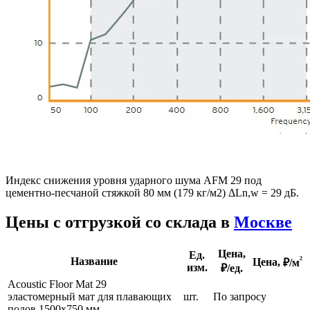
Индекс снижения уровня ударного шума AFM 29 под
цементно-песчаной стяжкой 80 мм (179 кг/м2) ΔLn,w = 29 дБ.
Цены с отгрузкой со склада в
Москве
Цена,
Ед.
²
Название
Цена,
₽/м
изм.
₽/ед.
Acoustic Floor Mat 29
эластомерный мат для плавающих
шт.
По запросу
полов 1500x750 мм