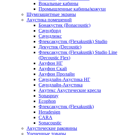
Вокальные кабины
Промышленные кабины/кожухи
Шумозащитные экраны
Акустика помещений
Бонакустик (Bonacoustic)
Саундборд
Саундлюкс
Флексакустик (Flexakustik) Studio
Декустик (Decoustic)
Флексакустик (Flexakustik) Studio Line
(Decoustic Flex)
Акуфон НГ
Акуфон Скай
Акуфон Пролайн
Саундлайн-Акустика НГ
Саундлайн-Акустика
Акутекс Акустические кресла
Sonaspray
Ecophon
Флексакустик (Flexakustik)
Heradesign
CARA
Sonacoustic
Акустические раковины
Уцененные товары