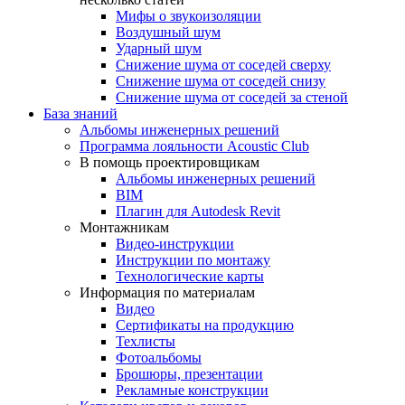
Мифы о звукоизоляции
Воздушный шум
Ударный шум
Снижение шума от соседей сверху
Снижение шума от соседей снизу
Снижение шума от соседей за стеной
База знаний
Альбомы инженерных решений
Программа лояльности Acoustic Club
В помощь проектировщикам
Альбомы инженерных решений
BIM
Плагин для Autodesk Revit
Монтажникам
Видео-инструкции
Инструкции по монтажу
Технологические карты
Информация по материалам
Видео
Сертификаты на продукцию
Техлисты
Фотоальбомы
Брошюры, презентации
Рекламные конструкции