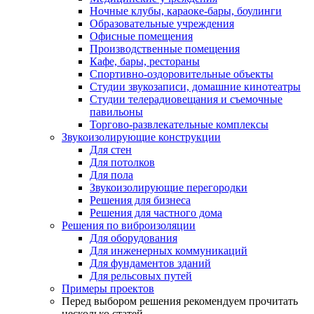
Ночные клубы, караоке-бары, боулинги
Образовательные учреждения
Офисные помещения
Производственные помещения
Кафе, бары, рестораны
Спортивно-оздоровительные объекты
Студии звукозаписи, домашние кинотеатры
Студии телерадиовещания и съемочные
павильоны
Торгово-развлекательные комплексы
Звукоизолирующие конструкции
Для стен
Для потолков
Для пола
Звукоизолирующие перегородки
Решения для бизнеса
Решения для частного дома
Решения по виброизоляции
Для оборудования
Для инженерных коммуникаций
Для фундаментов зданий
Для рельсовых путей
Примеры проектов
Перед выбором решения рекомендуем прочитать
несколько статей