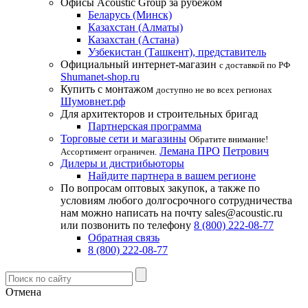
Офисы Acoustic Group за рубежом
Беларусь (Минск)
Казахстан (Алматы)
Казахстан (Астана)
Узбекистан (Ташкент), представитель
Официальный интернет-магазин
с доставкой по РФ
Shumanet-shop.ru
Купить с монтажом
доступно не во всех регионах
Шумовнет.рф
Для архитекторов и строительных бригад
Партнерская программа
Торговые сети и магазины
Обратите внимание!
Лемана ПРО
Петрович
Ассортимент ограничен.
Дилеры и дистрибьюторы
Найдите партнера в вашем регионе
По вопросам оптовых закупок, а также по
условиям любого долгосрочного сотрудничества
нам можно написать на почту sales@acoustic.ru
или позвонить по телефону
8 (800) 222-08-77
Обратная связь
8 (800) 222-08-77
Отмена