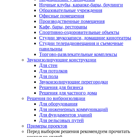
Ночные клубы, караоке-бары, боулинги
Образовательные учреждения
Офисные помещения
Производственные помещения
Кафе, бары, рестораны
Спортивно-оздоровительные объекты
Студии звукозаписи, домашние кинотеатры
Студии телерадиовещания и съемочные
павильоны
Торгово-развлекательные комплексы
Звукоизолирующие конструкции
Для стен
Для потолков
Для пола
Звукоизолирующие перегородки
Решения для бизнеса
Решения для частного дома
Решения по виброизоляции
Для оборудования
Для инженерных коммуникаций
Для фундаментов зданий
Для рельсовых путей
Примеры проектов
Перед выбором решения рекомендуем прочитать
несколько статей