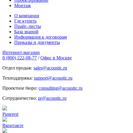
Проектирование
Монтаж
О компании
Где купить
Прайс-листы
База знаний
Информация к договорам
Приказы и документы
Интернет-магазин
8 (800) 222-08-77
/
Офис в Москве
Отдел продаж:
sales@acoustic.ru
Техподдержка:
support@acoustic.ru
Проектное бюро:
consulting@acoustic.ru
Сотрудничество:
pr@acoustic.ru
Pinterest
Вконтакте