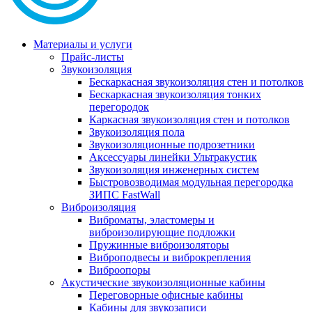
Материалы и услуги
Прайс-листы
Звукоизоляция
Бескаркасная звукоизоляция стен и потолков
Бескаркасная звукоизоляция тонких
перегородок
Каркасная звукоизоляция стен и потолков
Звукоизоляция пола
Звукоизоляционные подрозетники
Аксессуары линейки Ультракустик
Звукоизоляция инженерных систем
Быстровозводимая модульная перегородка
ЗИПС FastWall
Виброизоляция
Виброматы, эластомеры и
виброизолирующие подложки
Пружинные виброизоляторы
Виброподвесы и виброкрепления
Виброопоры
Акустические звукоизоляционные кабины
Переговорные офисные кабины
Кабины для звукозаписи