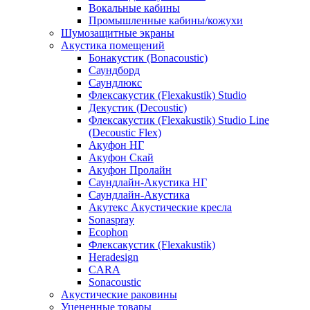
Вокальные кабины
Промышленные кабины/кожухи
Шумозащитные экраны
Акустика помещений
Бонакустик (Bonacoustic)
Саундборд
Саундлюкс
Флексакустик (Flexakustik) Studio
Декустик (Decoustic)
Флексакустик (Flexakustik) Studio Line
(Decoustic Flex)
Акуфон НГ
Акуфон Скай
Акуфон Пролайн
Саундлайн-Акустика НГ
Саундлайн-Акустика
Акутекс Акустические кресла
Sonaspray
Ecophon
Флексакустик (Flexakustik)
Heradesign
CARA
Sonacoustic
Акустические раковины
Уцененные товары