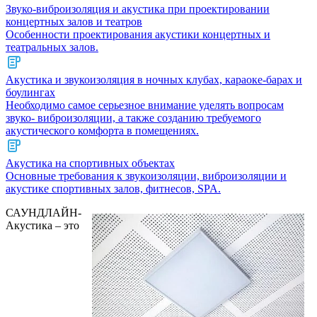
Звуко-виброизоляция и акустика при проектировании
концертных залов и театров
Особенности проектирования акустики концертных и
театральных залов.
Акустика и звукоизоляция в ночных клубах, караоке-барах и
боулингах
Необходимо самое серьезное внимание уделять вопросам
звуко- виброизоляции, а также созданию требуемого
акустического комфорта в помещениях.
Акустика на спортивных объектах
Основные требования к звукоизоляции, виброизоляции и
акустике спортивных залов, фитнесов, SPA.
САУНДЛАЙН-
Акустика – это