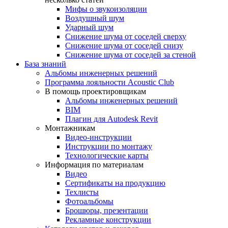
Мифы о звукоизоляции
Воздушный шум
Ударный шум
Снижение шума от соседей сверху
Снижение шума от соседей снизу
Снижение шума от соседей за стеной
База знаний
Альбомы инженерных решений
Программа лояльности Acoustic Club
В помощь проектировщикам
Альбомы инженерных решений
BIM
Плагин для Autodesk Revit
Монтажникам
Видео-инструкции
Инструкции по монтажу
Технологические карты
Информация по материалам
Видео
Сертификаты на продукцию
Техлисты
Фотоальбомы
Брошюры, презентации
Рекламные конструкции