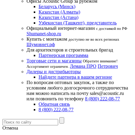
Офисы Acoustic Group за рубежом
Беларусь (Минск)
Казахстан (Алматы)
Казахстан (Астана)
Узбекистан (Ташкент), представитель
Официальный интернет-магазин
с доставкой по РФ
Shumanet-shop.ru
Купить с монтажом
доступно не во всех регионах
Шумовнет.рф
Для архитекторов и строительных бригад
Партнерская программа
Торговые сети и магазины
Обратите внимание!
Лемана ПРО
Петрович
Ассортимент ограничен.
Дилеры и дистрибьюторы
Найдите партнера в вашем регионе
По вопросам оптовых закупок, а также по
условиям любого долгосрочного сотрудничества
нам можно написать на почту sales@acoustic.ru
или позвонить по телефону
8 (800) 222-08-77
Обратная связь
8 (800) 222-08-77
Отмена