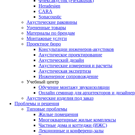
Флексакустик (Flexakustik)
Heradesign
CARA
Sonacoustic
Акустические раковины
Уцененные товары
Материалы по брендам
Монтажные услуги
Проектное бюро
Консультации инженеров-акустиков
Акустическое проектирование
Акустический дизайн
Акустические измерения и расчеты
Акустическая экспертиза
Инженерное сопровождение
Учебный центр
Обучение монтажу звукоизоляции
Онлайн семинар для архитекторов и дизайнер
Акустические изделия под заказ
Проблемы и решения
Типовые проблемы
Жилые помещения
Многоквартирные жилые комплексы
Частные дома и коттеджи (ИЖС)
Лекционные и конференц-залы