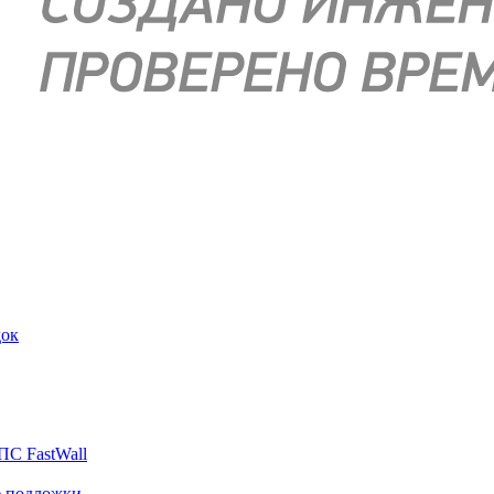
док
ПС FastWall
е подложки