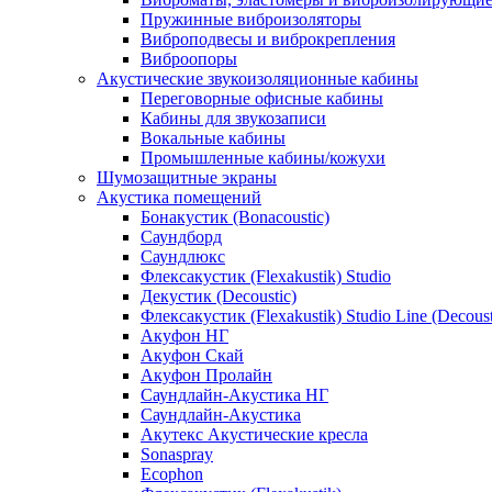
Пружинные виброизоляторы
Виброподвесы и виброкрепления
Виброопоры
Акустические звукоизоляционные кабины
Переговорные офисные кабины
Кабины для звукозаписи
Вокальные кабины
Промышленные кабины/кожухи
Шумозащитные экраны
Акустика помещений
Бонакустик (Bonacoustic)
Саундборд
Саундлюкс
Флексакустик (Flexakustik) Studio
Декустик (Decoustic)
Флексакустик (Flexakustik) Studio Line (Decoust
Акуфон НГ
Акуфон Скай
Акуфон Пролайн
Саундлайн-Акустика НГ
Саундлайн-Акустика
Акутекс Акустические кресла
Sonaspray
Ecophon