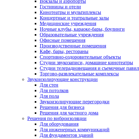
Вокзалы и аэропорты
Гостиницы и отели
Кинотеатры и мультиплексы
Концертные и театральные залы
Медицинские учреждения
Ночные клубы, караоке-бары, боулинги
Образовательные учреждения
Офисные помещения
Производственные помещения
Кафе, бары, рестораны
Спортивно-оздоровительные объекты
Студии звукозаписи, домашние кинотеатры
Студии телерадиовещания и съемочные пави
Торгово-развлекательные комплексы
Звукоизолирующие конструкции
Для стен
Для потолков
Для пола
Звукоизолирующие перегородки
Решения для бизнеса
Решения для частного дома
Решения по виброизоляции
Для оборудования
Для инженерных коммуникаций
Для фундаментов зданий