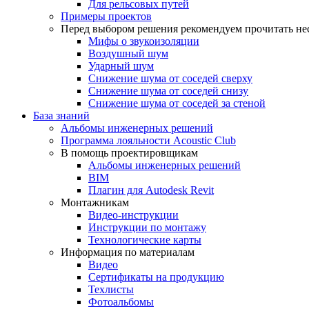
Для рельсовых путей
Примеры проектов
Перед выбором решения рекомендуем прочитать нес
Мифы о звукоизоляции
Воздушный шум
Ударный шум
Снижение шума от соседей сверху
Снижение шума от соседей снизу
Снижение шума от соседей за стеной
База знаний
Альбомы инженерных решений
Программа лояльности Acoustic Club
В помощь проектировщикам
Альбомы инженерных решений
BIM
Плагин для Autodesk Revit
Монтажникам
Видео-инструкции
Инструкции по монтажу
Технологические карты
Информация по материалам
Видео
Сертификаты на продукцию
Техлисты
Фотоальбомы