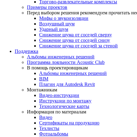
Торгово-развлекательные комплексы
Примеры проектов
Перед выбором решения рекомендуем прочитать нес
Мифы о звукоизоляции
Воздушный шум
Ударный шум
Снижение шума от соседей сверху
Снижение шума от соседей снизу
Снижение шума от соседей за стеной
Поддержка
Альбомы инженерных решений
Программа лояльности Acoustic Club
В помощь проектировщикам
Альбомы инженерных решений
BIM
Плагин для Autodesk Revit
Монтажникам
Видео-инструкции
Инструкции по монтажу
Технологические карты
Информация по материалам
Видео
Сертификаты на продукцию
Техлисты
Фотоальбомы