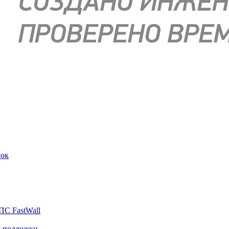
док
ПС FastWall
е подложки