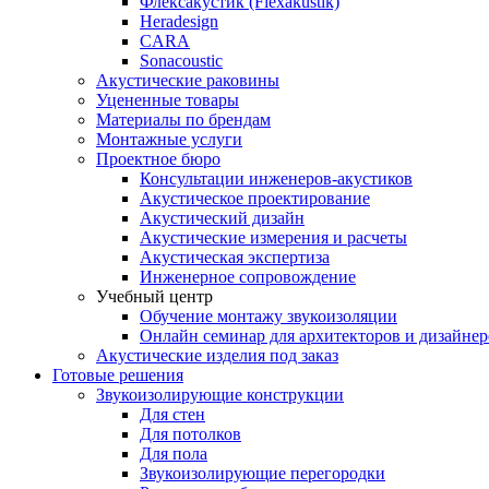
Флексакустик (Flexakustik)
Heradesign
CARA
Sonacoustic
Акустические раковины
Уцененные товары
Материалы по брендам
Монтажные услуги
Проектное бюро
Консультации инженеров-акустиков
Акустическое проектирование
Акустический дизайн
Акустические измерения и расчеты
Акустическая экспертиза
Инженерное сопровождение
Учебный центр
Обучение монтажу звукоизоляции
Онлайн семинар для архитекторов и дизайнер
Акустические изделия под заказ
Готовые решения
Звукоизолирующие конструкции
Для стен
Для потолков
Для пола
Звукоизолирующие перегородки