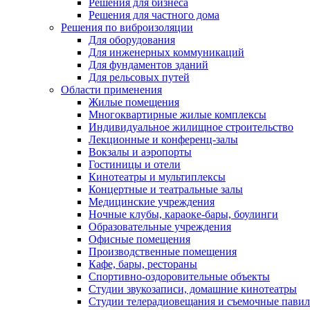
Решения для бизнеса
Решения для частного дома
Решения по виброизоляции
Для оборудования
Для инженерных коммуникаций
Для фундаментов зданий
Для рельсовых путей
Области применения
Жилые помещения
Многоквартирные жилые комплексы
Индивидуальное жилищное строительство
Лекционные и конференц-залы
Вокзалы и аэропорты
Гостиницы и отели
Кинотеатры и мультиплексы
Концертные и театральные залы
Медицинские учреждения
Ночные клубы, караоке-бары, боулинги
Образовательные учреждения
Офисные помещения
Производственные помещения
Кафе, бары, рестораны
Спортивно-оздоровительные объекты
Студии звукозаписи, домашние кинотеатры
Студии телерадиовещания и съемочные пави