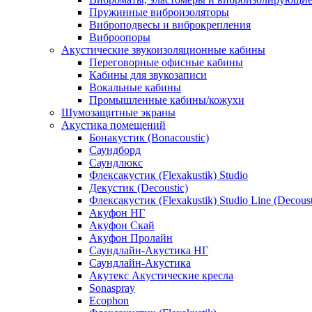
Пружинные виброизоляторы
Виброподвесы и виброкрепления
Виброопоры
Акустические звукоизоляционные кабины
Переговорные офисные кабины
Кабины для звукозаписи
Вокальные кабины
Промышленные кабины/кожухи
Шумозащитные экраны
Акустика помещений
Бонакустик (Bonacoustic)
Саундборд
Саундлюкс
Флексакустик (Flexakustik) Studio
Декустик (Decoustic)
Флексакустик (Flexakustik) Studio Line (Decoust
Акуфон НГ
Акуфон Скай
Акуфон Пролайн
Саундлайн-Акустика НГ
Саундлайн-Акустика
Акутекс Акустические кресла
Sonaspray
Ecophon