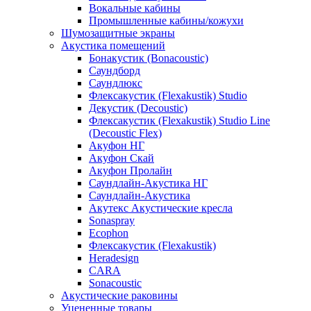
Вокальные кабины
Промышленные кабины/кожухи
Шумозащитные экраны
Акустика помещений
Бонакустик (Bonacoustic)
Саундборд
Саундлюкс
Флексакустик (Flexakustik) Studio
Декустик (Decoustic)
Флексакустик (Flexakustik) Studio Line
(Decoustic Flex)
Акуфон НГ
Акуфон Скай
Акуфон Пролайн
Саундлайн-Акустика НГ
Саундлайн-Акустика
Акутекс Акустические кресла
Sonaspray
Ecophon
Флексакустик (Flexakustik)
Heradesign
CARA
Sonacoustic
Акустические раковины
Уцененные товары