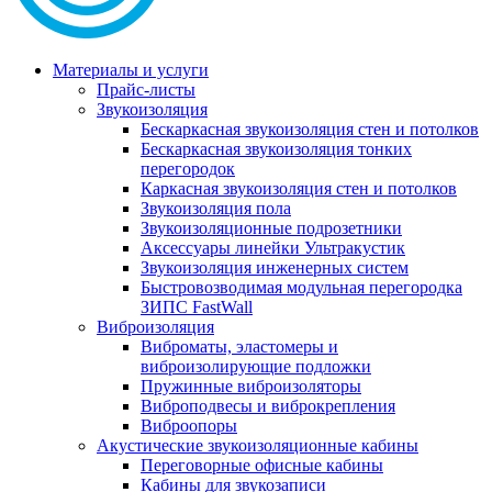
Материалы и услуги
Прайс-листы
Звукоизоляция
Бескаркасная звукоизоляция стен и потолков
Бескаркасная звукоизоляция тонких
перегородок
Каркасная звукоизоляция стен и потолков
Звукоизоляция пола
Звукоизоляционные подрозетники
Аксессуары линейки Ультракустик
Звукоизоляция инженерных систем
Быстровозводимая модульная перегородка
ЗИПС FastWall
Виброизоляция
Виброматы, эластомеры и
виброизолирующие подложки
Пружинные виброизоляторы
Виброподвесы и виброкрепления
Виброопоры
Акустические звукоизоляционные кабины
Переговорные офисные кабины
Кабины для звукозаписи