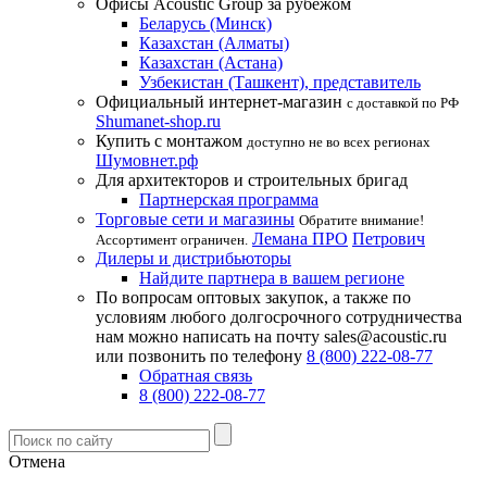
Офисы Acoustic Group за рубежом
Беларусь (Минск)
Казахстан (Алматы)
Казахстан (Астана)
Узбекистан (Ташкент), представитель
Официальный интернет-магазин
с доставкой по РФ
Shumanet-shop.ru
Купить с монтажом
доступно не во всех регионах
Шумовнет.рф
Для архитекторов и строительных бригад
Партнерская программа
Торговые сети и магазины
Обратите внимание!
Лемана ПРО
Петрович
Ассортимент ограничен.
Дилеры и дистрибьюторы
Найдите партнера в вашем регионе
По вопросам оптовых закупок, а также по
условиям любого долгосрочного сотрудничества
нам можно написать на почту sales@acoustic.ru
или позвонить по телефону
8 (800) 222-08-77
Обратная связь
8 (800) 222-08-77
Отмена