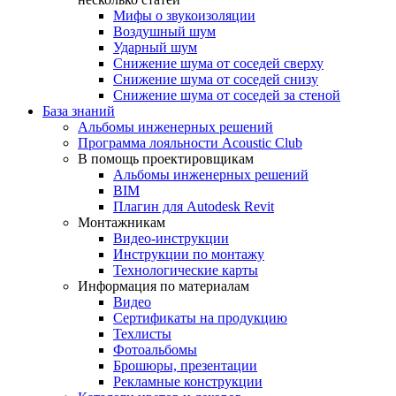
Мифы о звукоизоляции
Воздушный шум
Ударный шум
Снижение шума от соседей сверху
Снижение шума от соседей снизу
Снижение шума от соседей за стеной
База знаний
Альбомы инженерных решений
Программа лояльности Acoustic Club
В помощь проектировщикам
Альбомы инженерных решений
BIM
Плагин для Autodesk Revit
Монтажникам
Видео-инструкции
Инструкции по монтажу
Технологические карты
Информация по материалам
Видео
Сертификаты на продукцию
Техлисты
Фотоальбомы
Брошюры, презентации
Рекламные конструкции