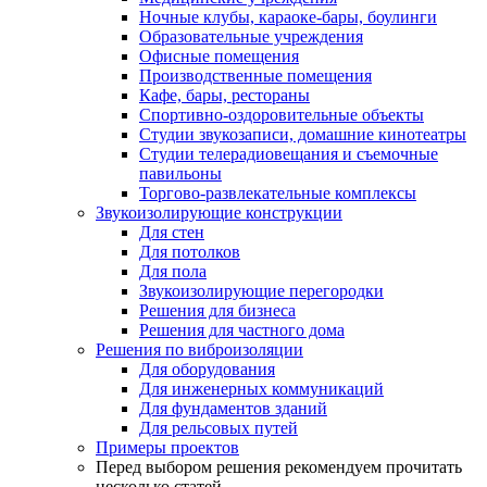
Ночные клубы, караоке-бары, боулинги
Образовательные учреждения
Офисные помещения
Производственные помещения
Кафе, бары, рестораны
Спортивно-оздоровительные объекты
Студии звукозаписи, домашние кинотеатры
Студии телерадиовещания и съемочные
павильоны
Торгово-развлекательные комплексы
Звукоизолирующие конструкции
Для стен
Для потолков
Для пола
Звукоизолирующие перегородки
Решения для бизнеса
Решения для частного дома
Решения по виброизоляции
Для оборудования
Для инженерных коммуникаций
Для фундаментов зданий
Для рельсовых путей
Примеры проектов
Перед выбором решения рекомендуем прочитать
несколько статей