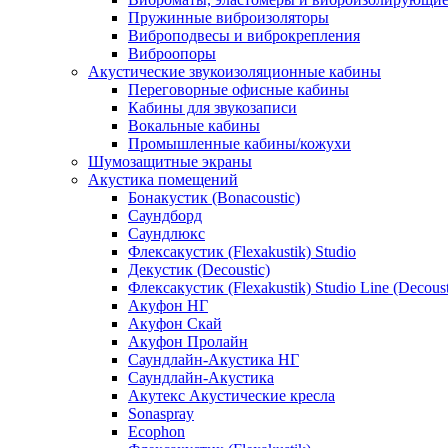
Пружинные виброизоляторы
Виброподвесы и виброкрепления
Виброопоры
Акустические звукоизоляционные кабины
Переговорные офисные кабины
Кабины для звукозаписи
Вокальные кабины
Промышленные кабины/кожухи
Шумозащитные экраны
Акустика помещений
Бонакустик (Bonacoustic)
Саундборд
Саундлюкс
Флексакустик (Flexakustik) Studio
Декустик (Decoustic)
Флексакустик (Flexakustik) Studio Line (Decoust
Акуфон НГ
Акуфон Скай
Акуфон Пролайн
Саундлайн-Акустика НГ
Саундлайн-Акустика
Акутекс Акустические кресла
Sonaspray
Ecophon