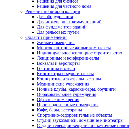
Решения для бизнеса
Решения для частного дома
Решения по виброизоляции
Для оборудования
Для инженерных коммуникаций
Для фундаментов зданий
Для рельсовых путей
Области применения
Жилые помещения
Многоквартирные жилые комплексы
Индивидуальное жилищное строительство
Лекционные и конференц-залы
Вокзалы и аэропорты
Гостиницы и отели
Кинотеатры и мультиплексы
Концертные и театральные залы
Медицинские учреждения
Ночные клубы, караоке-бары, боулинги
Образовательные учреждения
Офисные помещения
Производственные помещения
Кафе, бары, рестораны
Спортивно-оздоровительные объекты
Студии звукозаписи, домашние кинотеатры
Студии телерадиовещания и съемочные пави