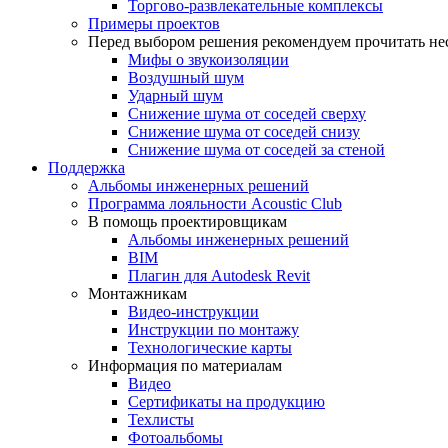
Торгово-развлекательные комплексы
Примеры проектов
Перед выбором решения рекомендуем прочитать нес
Мифы о звукоизоляции
Воздушный шум
Ударный шум
Снижение шума от соседей сверху
Снижение шума от соседей снизу
Снижение шума от соседей за стеной
Поддержка
Альбомы инженерных решений
Программа лояльности Acoustic Club
В помощь проектировщикам
Альбомы инженерных решений
BIM
Плагин для Autodesk Revit
Монтажникам
Видео-инструкции
Инструкции по монтажу
Технологические карты
Информация по материалам
Видео
Сертификаты на продукцию
Техлисты
Фотоальбомы