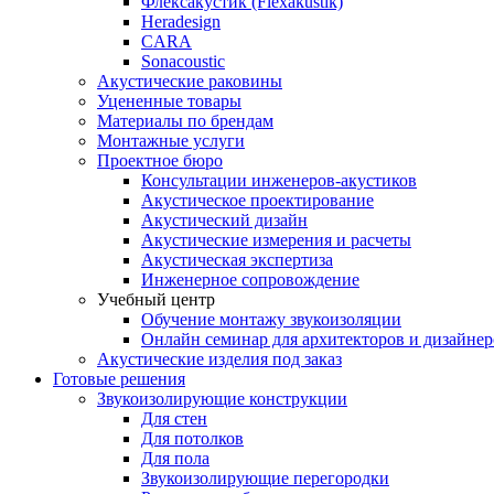
Флексакустик (Flexakustik)
Heradesign
CARA
Sonacoustic
Акустические раковины
Уцененные товары
Материалы по брендам
Монтажные услуги
Проектное бюро
Консультации инженеров-акустиков
Акустическое проектирование
Акустический дизайн
Акустические измерения и расчеты
Акустическая экспертиза
Инженерное сопровождение
Учебный центр
Обучение монтажу звукоизоляции
Онлайн семинар для архитекторов и дизайнер
Акустические изделия под заказ
Готовые решения
Звукоизолирующие конструкции
Для стен
Для потолков
Для пола
Звукоизолирующие перегородки