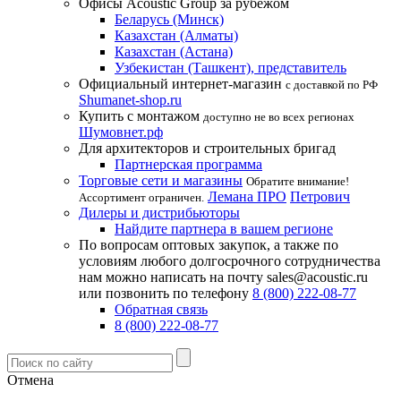
Офисы Acoustic Group за рубежом
Беларусь (Минск)
Казахстан (Алматы)
Казахстан (Астана)
Узбекистан (Ташкент), представитель
Официальный интернет-магазин
с доставкой по РФ
Shumanet-shop.ru
Купить с монтажом
доступно не во всех регионах
Шумовнет.рф
Для архитекторов и строительных бригад
Партнерская программа
Торговые сети и магазины
Обратите внимание!
Лемана ПРО
Петрович
Ассортимент ограничен.
Дилеры и дистрибьюторы
Найдите партнера в вашем регионе
По вопросам оптовых закупок, а также по
условиям любого долгосрочного сотрудничества
нам можно написать на почту sales@acoustic.ru
или позвонить по телефону
8 (800) 222-08-77
Обратная связь
8 (800) 222-08-77
Отмена