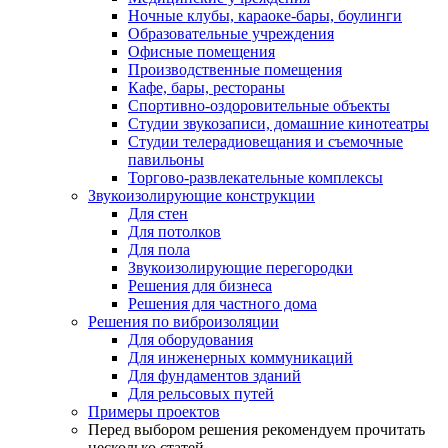
Ночные клубы, караоке-бары, боулинги
Образовательные учреждения
Офисные помещения
Производственные помещения
Кафе, бары, рестораны
Спортивно-оздоровительные объекты
Студии звукозаписи, домашние кинотеатры
Студии телерадиовещания и съемочные
павильоны
Торгово-развлекательные комплексы
Звукоизолирующие конструкции
Для стен
Для потолков
Для пола
Звукоизолирующие перегородки
Решения для бизнеса
Решения для частного дома
Решения по виброизоляции
Для оборудования
Для инженерных коммуникаций
Для фундаментов зданий
Для рельсовых путей
Примеры проектов
Перед выбором решения рекомендуем прочитать
несколько статей