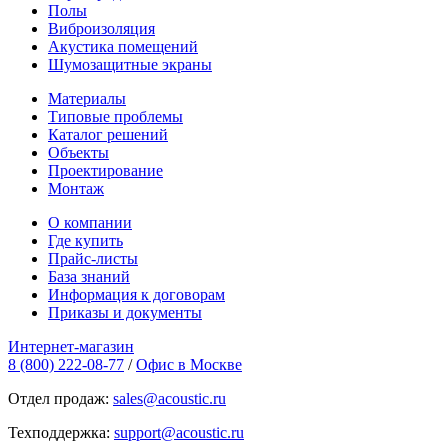
Полы
Виброизоляция
Акустика помещений
Шумозащитные экраны
Материалы
Типовые проблемы
Каталог решений
Объекты
Проектирование
Монтаж
О компании
Где купить
Прайс-листы
База знаний
Информация к договорам
Приказы и документы
Интернет-магазин
8 (800) 222-08-77
/
Офис в Москве
Отдел продаж:
sales@acoustic.ru
Техподдержка:
support@acoustic.ru