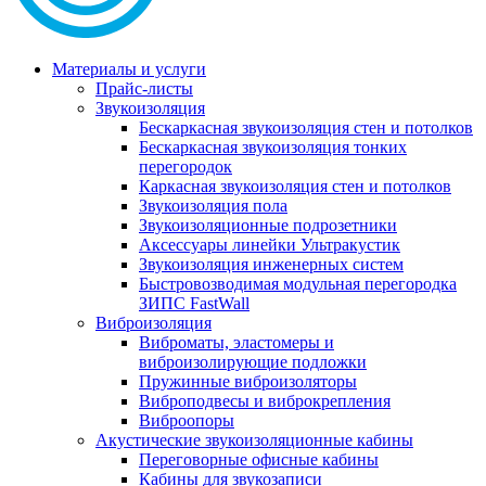
Материалы и услуги
Прайс-листы
Звукоизоляция
Бескаркасная звукоизоляция стен и потолков
Бескаркасная звукоизоляция тонких
перегородок
Каркасная звукоизоляция стен и потолков
Звукоизоляция пола
Звукоизоляционные подрозетники
Аксессуары линейки Ультракустик
Звукоизоляция инженерных систем
Быстровозводимая модульная перегородка
ЗИПС FastWall
Виброизоляция
Виброматы, эластомеры и
виброизолирующие подложки
Пружинные виброизоляторы
Виброподвесы и виброкрепления
Виброопоры
Акустические звукоизоляционные кабины
Переговорные офисные кабины
Кабины для звукозаписи