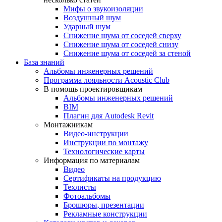
Мифы о звукоизоляции
Воздушный шум
Ударный шум
Снижение шума от соседей сверху
Снижение шума от соседей снизу
Снижение шума от соседей за стеной
База знаний
Альбомы инженерных решений
Программа лояльности Acoustic Club
В помощь проектировщикам
Альбомы инженерных решений
BIM
Плагин для Autodesk Revit
Монтажникам
Видео-инструкции
Инструкции по монтажу
Технологические карты
Информация по материалам
Видео
Сертификаты на продукцию
Техлисты
Фотоальбомы
Брошюры, презентации
Рекламные конструкции