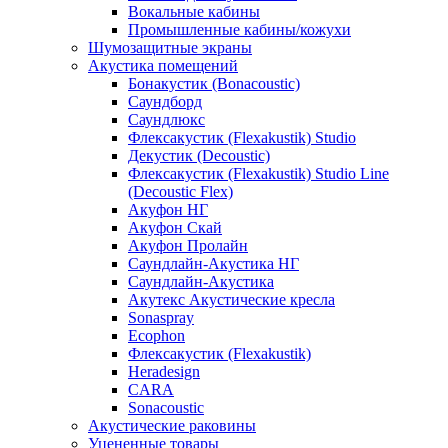
Вокальные кабины
Промышленные кабины/кожухи
Шумозащитные экраны
Акустика помещений
Бонакустик (Bonacoustic)
Саундборд
Саундлюкс
Флексакустик (Flexakustik) Studio
Декустик (Decoustic)
Флексакустик (Flexakustik) Studio Line
(Decoustic Flex)
Акуфон НГ
Акуфон Скай
Акуфон Пролайн
Саундлайн-Акустика НГ
Саундлайн-Акустика
Акутекс Акустические кресла
Sonaspray
Ecophon
Флексакустик (Flexakustik)
Heradesign
CARA
Sonacoustic
Акустические раковины
Уцененные товары