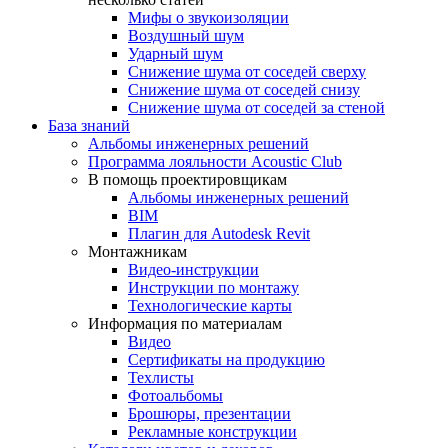
Мифы о звукоизоляции
Воздушный шум
Ударный шум
Снижение шума от соседей сверху
Снижение шума от соседей снизу
Снижение шума от соседей за стеной
База знаний
Альбомы инженерных решений
Программа лояльности Acoustic Club
В помощь проектировщикам
Альбомы инженерных решений
BIM
Плагин для Autodesk Revit
Монтажникам
Видео-инструкции
Инструкции по монтажу
Технологические карты
Информация по материалам
Видео
Сертификаты на продукцию
Техлисты
Фотоальбомы
Брошюры, презентации
Рекламные конструкции