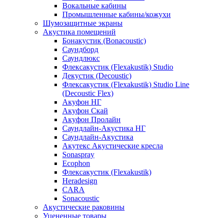
Вокальные кабины
Промышленные кабины/кожухи
Шумозащитные экраны
Акустика помещений
Бонакустик (Bonacoustic)
Саундборд
Саундлюкс
Флексакустик (Flexakustik) Studio
Декустик (Decoustic)
Флексакустик (Flexakustik) Studio Line
(Decoustic Flex)
Акуфон НГ
Акуфон Скай
Акуфон Пролайн
Саундлайн-Акустика НГ
Саундлайн-Акустика
Акутекс Акустические кресла
Sonaspray
Ecophon
Флексакустик (Flexakustik)
Heradesign
CARA
Sonacoustic
Акустические раковины
Уцененные товары