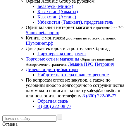
Офисы Acoustic Group за рубежом
Беларусь (Минск)
Казахстан (Алматы)
Казахстан (Астана)
Узбекистан (Ташкент), представитель
Официальный интернет-магазин
с доставкой по РФ
Shumanet-shop.ru
Купить с монтажом
доступно не во всех регионах
Шумовнет.рф
Для архитекторов и строительных бригад
Партнерская программа
Торговые сети и магазины
Обратите внимание!
Лемана ПРО
Петрович
Ассортимент ограничен.
Дилеры и дистрибьюторы
Найдите партнера в вашем регионе
По вопросам оптовых закупок, а также по
условиям любого долгосрочного сотрудничества
нам можно написать на почту sales@acoustic.ru
или позвонить по телефону
8 (800) 222-08-77
Обратная связь
8 (800) 222-08-77
Отмена