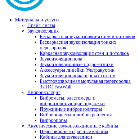
Материалы и услуги
Прайс-листы
Звукоизоляция
Бескаркасная звукоизоляция стен и потолков
Бескаркасная звукоизоляция тонких
перегородок
Каркасная звукоизоляция стен и потолков
Звукоизоляция пола
Звукоизоляционные подрозетники
Аксессуары линейки Ультракустик
Звукоизоляция инженерных систем
Быстровозводимая модульная перегородка
ЗИПС FastWall
Виброизоляция
Виброматы, эластомеры и
виброизолирующие подложки
Пружинные виброизоляторы
Виброподвесы и виброкрепления
Виброопоры
Акустические звукоизоляционные кабины
Переговорные офисные кабины
Кабины для звукозаписи