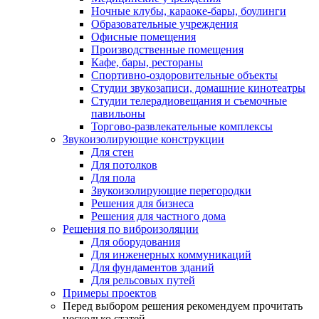
Ночные клубы, караоке-бары, боулинги
Образовательные учреждения
Офисные помещения
Производственные помещения
Кафе, бары, рестораны
Спортивно-оздоровительные объекты
Студии звукозаписи, домашние кинотеатры
Студии телерадиовещания и съемочные
павильоны
Торгово-развлекательные комплексы
Звукоизолирующие конструкции
Для стен
Для потолков
Для пола
Звукоизолирующие перегородки
Решения для бизнеса
Решения для частного дома
Решения по виброизоляции
Для оборудования
Для инженерных коммуникаций
Для фундаментов зданий
Для рельсовых путей
Примеры проектов
Перед выбором решения рекомендуем прочитать
несколько статей