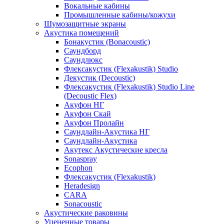
Вокальные кабины
Промышленные кабины/кожухи
Шумозащитные экраны
Акустика помещений
Бонакустик (Bonacoustic)
Саундборд
Саундлюкс
Флексакустик (Flexakustik) Studio
Декустик (Decoustic)
Флексакустик (Flexakustik) Studio Line
(Decoustic Flex)
Акуфон НГ
Акуфон Скай
Акуфон Пролайн
Саундлайн-Акустика НГ
Саундлайн-Акустика
Акутекс Акустические кресла
Sonaspray
Ecophon
Флексакустик (Flexakustik)
Heradesign
CARA
Sonacoustic
Акустические раковины
Уцененные товары