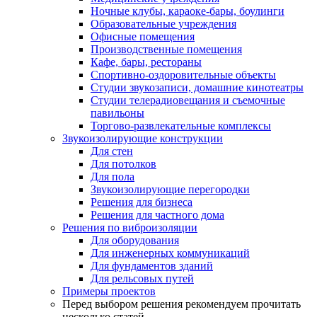
Ночные клубы, караоке-бары, боулинги
Образовательные учреждения
Офисные помещения
Производственные помещения
Кафе, бары, рестораны
Спортивно-оздоровительные объекты
Студии звукозаписи, домашние кинотеатры
Студии телерадиовещания и съемочные
павильоны
Торгово-развлекательные комплексы
Звукоизолирующие конструкции
Для стен
Для потолков
Для пола
Звукоизолирующие перегородки
Решения для бизнеса
Решения для частного дома
Решения по виброизоляции
Для оборудования
Для инженерных коммуникаций
Для фундаментов зданий
Для рельсовых путей
Примеры проектов
Перед выбором решения рекомендуем прочитать
несколько статей