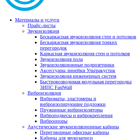
Материалы и услуги
Прайс-листы
Звукоизоляция
Бескаркасная звукоизоляция стен и потолков
Бескаркасная звукоизоляция тонких
перегородок
Каркасная звукоизоляция стен и потолков
Звукоизоляция пола
Звукоизоляционные подрозетники
Аксессуары линейки Ультракустик
Звукоизоляция инженерных систем
Быстровозводимая модульная перегородка
ЗИПС FastWall
Виброизоляция
Виброматы, эластомеры и
виброизолирующие подложки
Пружинные виброизоляторы
Виброподвесы и виброкрепления
Виброопоры
Акустические звукоизоляционные кабины
Переговорные офисные кабины
Кабины для звукозаписи