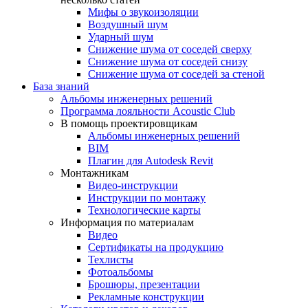
Мифы о звукоизоляции
Воздушный шум
Ударный шум
Снижение шума от соседей сверху
Снижение шума от соседей снизу
Снижение шума от соседей за стеной
База знаний
Альбомы инженерных решений
Программа лояльности Acoustic Club
В помощь проектировщикам
Альбомы инженерных решений
BIM
Плагин для Autodesk Revit
Монтажникам
Видео-инструкции
Инструкции по монтажу
Технологические карты
Информация по материалам
Видео
Сертификаты на продукцию
Техлисты
Фотоальбомы
Брошюры, презентации
Рекламные конструкции