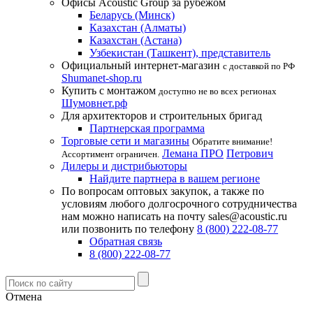
Офисы Acoustic Group за рубежом
Беларусь (Минск)
Казахстан (Алматы)
Казахстан (Астана)
Узбекистан (Ташкент), представитель
Официальный интернет-магазин
с доставкой по РФ
Shumanet-shop.ru
Купить с монтажом
доступно не во всех регионах
Шумовнет.рф
Для архитекторов и строительных бригад
Партнерская программа
Торговые сети и магазины
Обратите внимание!
Лемана ПРО
Петрович
Ассортимент ограничен.
Дилеры и дистрибьюторы
Найдите партнера в вашем регионе
По вопросам оптовых закупок, а также по
условиям любого долгосрочного сотрудничества
нам можно написать на почту sales@acoustic.ru
или позвонить по телефону
8 (800) 222-08-77
Обратная связь
8 (800) 222-08-77
Отмена