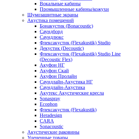
Вокальные кабины
Промышленные кабины/кожухи
Шумозащитные экраны
Акустика помещений
Бонакустик (Bonacoustic)
Саундборд
Саундлюкс
Флексакустик (Flexakustik) Studio
Декустик (Decoustic)
Флексакустик (Flexakustik) Studio Line
(Decoustic Flex)
Акуфон НГ
Акуфон Скай
Акуфон Пролайн
Саундлайн-Акустика НГ
Саундлайн-Акустика
Акутекс Акустические кресла
Sonaspray
Ecophon
Флексакустик (Flexakustik)
Heradesign
CARA
Sonacoustic
Акустические раковины
Уцененные товары