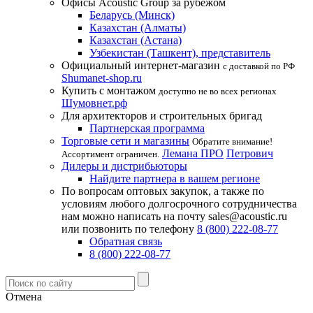
Офисы Acoustic Group за рубежом
Беларусь (Минск)
Казахстан (Алматы)
Казахстан (Астана)
Узбекистан (Ташкент), представитель
Официальный интернет-магазин
с доставкой по РФ
Shumanet-shop.ru
Купить с монтажом
доступно не во всех регионах
Шумовнет.рф
Для архитекторов и строительных бригад
Партнерская программа
Торговые сети и магазины
Обратите внимание!
Лемана ПРО
Петрович
Ассортимент ограничен.
Дилеры и дистрибьюторы
Найдите партнера в вашем регионе
По вопросам оптовых закупок, а также по
условиям любого долгосрочного сотрудничества
нам можно написать на почту sales@acoustic.ru
или позвонить по телефону
8 (800) 222-08-77
Обратная связь
8 (800) 222-08-77
Отмена