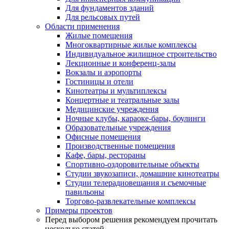
Для фундаментов зданий
Для рельсовых путей
Области применения
Жилые помещения
Многоквартирные жилые комплексы
Индивидуальное жилищное строительство
Лекционные и конференц-залы
Вокзалы и аэропорты
Гостиницы и отели
Кинотеатры и мультиплексы
Концертные и театральные залы
Медицинские учреждения
Ночные клубы, караоке-бары, боулинги
Образовательные учреждения
Офисные помещения
Производственные помещения
Кафе, бары, рестораны
Спортивно-оздоровительные объекты
Студии звукозаписи, домашние кинотеатры
Студии телерадиовещания и съемочные
павильоны
Торгово-развлекательные комплексы
Примеры проектов
Перед выбором решения рекомендуем прочитать
несколько статей