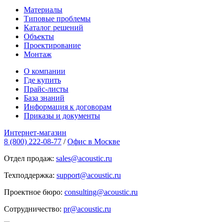
Материалы
Типовые проблемы
Каталог решений
Объекты
Проектирование
Монтаж
О компании
Где купить
Прайс-листы
База знаний
Информация к договорам
Приказы и документы
Интернет-магазин
8 (800) 222-08-77
/
Офис в Москве
Отдел продаж:
sales@acoustic.ru
Техподдержка:
support@acoustic.ru
Проектное бюро:
consulting@acoustic.ru
Сотрудничество:
pr@acoustic.ru