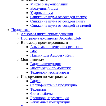
Мифы о звукоизоляции
Воздушный шум
Ударный шум
Снижение шума от соседей сверху
Снижение шума от соседей снизу
Снижение шума от соседей за стеной
Поддержка
Альбомы инженерных решений
Программа лояльности Acoustic Club
В помощь проектировщикам
Альбомы инженерных решений
BIM
Плагин для Autodesk Revit
Монтажникам
Видео-инструкции
Инструкции по монтажу
Технологические карты
Информация по материалам
Видео
Сертификаты на продукцию
Техлисты
Фотоальбомы
Брошюры, презентации
Рекламные конструкции