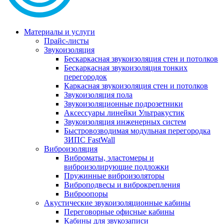
Материалы и услуги
Прайс-листы
Звукоизоляция
Бескаркасная звукоизоляция стен и потолков
Бескаркасная звукоизоляция тонких
перегородок
Каркасная звукоизоляция стен и потолков
Звукоизоляция пола
Звукоизоляционные подрозетники
Аксессуары линейки Ультракустик
Звукоизоляция инженерных систем
Быстровозводимая модульная перегородка
ЗИПС FastWall
Виброизоляция
Виброматы, эластомеры и
виброизолирующие подложки
Пружинные виброизоляторы
Виброподвесы и виброкрепления
Виброопоры
Акустические звукоизоляционные кабины
Переговорные офисные кабины
Кабины для звукозаписи