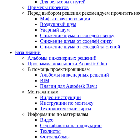
Для рельсовых путей
Примеры проектов
Перед выбором решения рекомендуем прочитать нес
Мифы о звукоизоляции
Воздушный шум
Ударный шум
Снижение шума от соседей сверху
Снижение шума от соседей снизу
Снижение шума от соседей за стеной
База знаний
Альбомы инженерных решений
Программа лояльности Acoustic Club
В помощь проектировщикам
Альбомы инженерных решений
BIM
Плагин для Autodesk Revit
Монтажникам
Видео-инструкции
Инструкции по монтажу
Технологические карты
Информация по материалам
Видео
Сертификаты на продукцию
Техлисты
Фотоальбомы