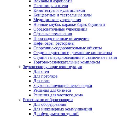
Вокзалы и аэропорты
Гостиницы и отели
Кинотеатры и мультиплексы
Концертные и театральные залы
Медицинские учреждения
Ночные клубы, караоке-бары, боулинги
Образовательные учреждения
Офисные помещения
Производственные помещения
Кафе, бары, рестораны
Спортивно-оздоровительные объекты
Студии звукозаписи, домашние кинотеатры
Студии телерадиовещания и съемочные пави
Торгово-развлекательные комплексы
Звукоизолирующие конструкции
Для стен
Для потолков
Для пола
Звукоизолирующие перегородки
Решения для бизнеса
Решения для частного дома
Решения по виброизоляции
Для оборудования
Для инженерных коммуникаций
Для фундаментов зданий