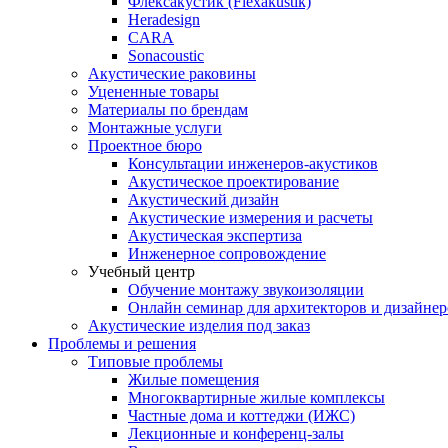
Флексакустик (Flexakustik)
Heradesign
CARA
Sonacoustic
Акустические раковины
Уцененные товары
Материалы по брендам
Монтажные услуги
Проектное бюро
Консультации инженеров-акустиков
Акустическое проектирование
Акустический дизайн
Акустические измерения и расчеты
Акустическая экспертиза
Инженерное сопровождение
Учебный центр
Обучение монтажу звукоизоляции
Онлайн семинар для архитекторов и дизайнер
Акустические изделия под заказ
Проблемы и решения
Типовые проблемы
Жилые помещения
Многоквартирные жилые комплексы
Частные дома и коттеджи (ИЖС)
Лекционные и конференц-залы