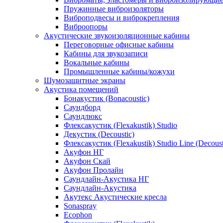
Пружинные виброизоляторы
Виброподвесы и виброкрепления
Виброопоры
Акустические звукоизоляционные кабины
Переговорные офисные кабины
Кабины для звукозаписи
Вокальные кабины
Промышленные кабины/кожухи
Шумозащитные экраны
Акустика помещений
Бонакустик (Bonacoustic)
Саундборд
Саундлюкс
Флексакустик (Flexakustik) Studio
Декустик (Decoustic)
Флексакустик (Flexakustik) Studio Line (Decoust
Акуфон НГ
Акуфон Скай
Акуфон Пролайн
Саундлайн-Акустика НГ
Саундлайн-Акустика
Акутекс Акустические кресла
Sonaspray
Ecophon