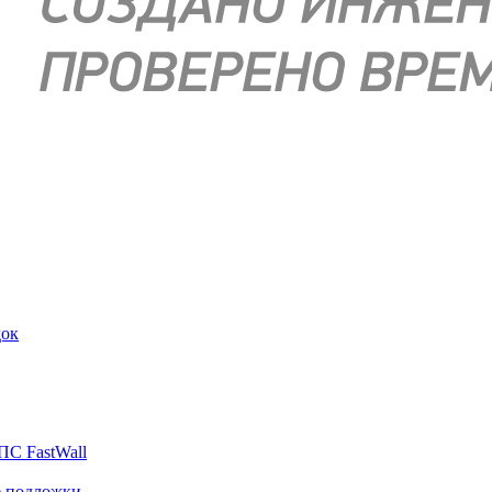
док
ПС FastWall
е подложки