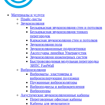
Материалы и услуги
Прайс-листы
Звукоизоляция
Бескаркасная звукоизоляция стен и потолков
Бескаркасная звукоизоляция тонких
перегородок
Каркасная звукоизоляция стен и потолков
Звукоизоляция пола
Звукоизоляционные подрозетники
Аксессуары линейки Ультракустик
Звукоизоляция инженерных систем
Быстровозводимая модульная перегородка
ЗИПС FastWall
Виброизоляция
Виброматы, эластомеры и
виброизолирующие подложки
Пружинные виброизоляторы
Виброподвесы и виброкрепления
Виброопоры
Акустические звукоизоляционные кабины
Переговорные офисные кабины
Кабины для звукозаписи