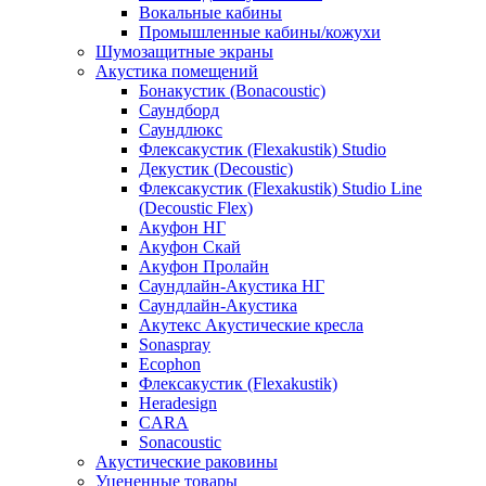
Вокальные кабины
Промышленные кабины/кожухи
Шумозащитные экраны
Акустика помещений
Бонакустик (Bonacoustic)
Саундборд
Саундлюкс
Флексакустик (Flexakustik) Studio
Декустик (Decoustic)
Флексакустик (Flexakustik) Studio Line
(Decoustic Flex)
Акуфон НГ
Акуфон Скай
Акуфон Пролайн
Саундлайн-Акустика НГ
Саундлайн-Акустика
Акутекс Акустические кресла
Sonaspray
Ecophon
Флексакустик (Flexakustik)
Heradesign
CARA
Sonacoustic
Акустические раковины
Уцененные товары