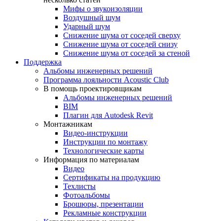
Мифы о звукоизоляции
Воздушный шум
Ударный шум
Снижение шума от соседей сверху
Снижение шума от соседей снизу
Снижение шума от соседей за стеной
Поддержка
Альбомы инженерных решений
Программа лояльности Acoustic Club
В помощь проектировщикам
Альбомы инженерных решений
BIM
Плагин для Autodesk Revit
Монтажникам
Видео-инструкции
Инструкции по монтажу
Технологические карты
Информация по материалам
Видео
Сертификаты на продукцию
Техлисты
Фотоальбомы
Брошюры, презентации
Рекламные конструкции