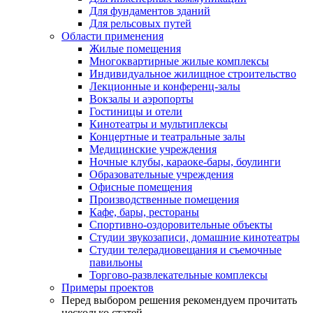
Для фундаментов зданий
Для рельсовых путей
Области применения
Жилые помещения
Многоквартирные жилые комплексы
Индивидуальное жилищное строительство
Лекционные и конференц-залы
Вокзалы и аэропорты
Гостиницы и отели
Кинотеатры и мультиплексы
Концертные и театральные залы
Медицинские учреждения
Ночные клубы, караоке-бары, боулинги
Образовательные учреждения
Офисные помещения
Производственные помещения
Кафе, бары, рестораны
Спортивно-оздоровительные объекты
Студии звукозаписи, домашние кинотеатры
Студии телерадиовещания и съемочные
павильоны
Торгово-развлекательные комплексы
Примеры проектов
Перед выбором решения рекомендуем прочитать
несколько статей