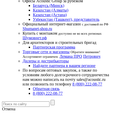
Офисы Acoustic Group за рубежом
Беларусь (Минск)
Казахстан (Алматы)
Казахстан (Астана)
Узбекистан (Ташкент), представитель
Официальный интернет-магазин
с доставкой по РФ
Shumanet-shop.ru
Купить с монтажом
доступно не во всех регионах
Шумовнет.рф
Для архитекторов и строительных бригад
Партнерская программа
Торговые сети и магазины
Обратите внимание!
Лемана ПРО
Петрович
Ассортимент ограничен.
Дилеры и дистрибьюторы
Найдите партнера в вашем регионе
По вопросам оптовых закупок, а также по
условиям любого долгосрочного сотрудничества
нам можно написать на почту sales@acoustic.ru
или позвонить по телефону
8 (800) 222-08-77
Обратная связь
8 (800) 222-08-77
Отмена