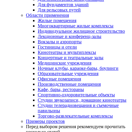
Для фундаментов зданий
Для рельсовых путей
Области применения
Жилые помещения
Многоквартирные жилые комплексы
Индивидуальное жилищное строительство
Лекционные и конференц-залы
Вокзалы и аэропорты
Гостиницы и отели
Кинотеатры и мультиплексы
Концертные и театральные залы
Медицинские учреждения
Ночные клубы, караоке-бары, боулинги
Образовательные учреждения
Офисные помещения
Производственные помещения
Кафе, бары, рестораны
Спортивно-оздоровительные объекты
Студии звукозаписи, домашние кинотеатры
Студии телерадиовещания и съемочные
павильоны
Торгово-развлекательные комплексы
Примеры проектов
Перед выбором решения рекомендуем прочитать
несколько статей