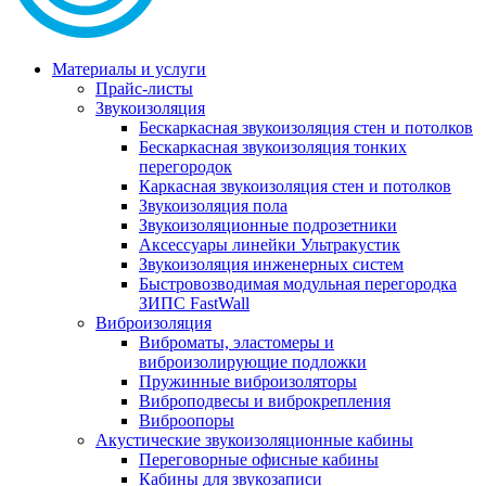
Материалы и услуги
Прайс-листы
Звукоизоляция
Бескаркасная звукоизоляция стен и потолков
Бескаркасная звукоизоляция тонких
перегородок
Каркасная звукоизоляция стен и потолков
Звукоизоляция пола
Звукоизоляционные подрозетники
Аксессуары линейки Ультракустик
Звукоизоляция инженерных систем
Быстровозводимая модульная перегородка
ЗИПС FastWall
Виброизоляция
Виброматы, эластомеры и
виброизолирующие подложки
Пружинные виброизоляторы
Виброподвесы и виброкрепления
Виброопоры
Акустические звукоизоляционные кабины
Переговорные офисные кабины
Кабины для звукозаписи