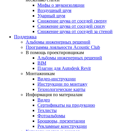
Мифы о звукоизоляции
Воздушный шум
Ударный шум
Снижение шума от соседей сверху
Снижение шума от соседей снизу
Снижение шума от соседей за стеной
Поддержка
Альбомы инженерных решений
Программа лояльности Acoustic Club
В помощь проектировщикам
Альбомы инженерных решений
BIM
Плагин для Autodesk Revit
Монтажникам
Видео-инструкции
Инструкции по монтажу
Технологические карты
Информация по материалам
Видео
Сертификаты на продукцию
Техлисты
Фотоальбомы
Брошюры, презентации
Рекламные конструкции