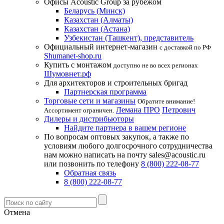
Офисы Acoustic Group за рубежом
Беларусь (Минск)
Казахстан (Алматы)
Казахстан (Астана)
Узбекистан (Ташкент), представитель
Официальный интернет-магазин
с доставкой по РФ
Shumanet-shop.ru
Купить с монтажом
доступно не во всех регионах
Шумовнет.рф
Для архитекторов и строительных бригад
Партнерская программа
Торговые сети и магазины
Обратите внимание!
Лемана ПРО
Петрович
Ассортимент ограничен.
Дилеры и дистрибьюторы
Найдите партнера в вашем регионе
По вопросам оптовых закупок, а также по
условиям любого долгосрочного сотрудничества
нам можно написать на почту sales@acoustic.ru
или позвонить по телефону
8 (800) 222-08-77
Обратная связь
8 (800) 222-08-77
Отмена