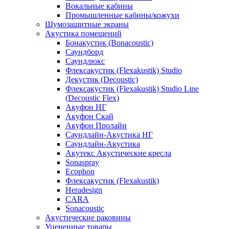
Вокальные кабины
Промышленные кабины/кожухи
Шумозащитные экраны
Акустика помещений
Бонакустик (Bonacoustic)
Саундборд
Саундлюкс
Флексакустик (Flexakustik) Studio
Декустик (Decoustic)
Флексакустик (Flexakustik) Studio Line
(Decoustic Flex)
Акуфон НГ
Акуфон Скай
Акуфон Пролайн
Саундлайн-Акустика НГ
Саундлайн-Акустика
Акутекс Акустические кресла
Sonaspray
Ecophon
Флексакустик (Flexakustik)
Heradesign
CARA
Sonacoustic
Акустические раковины
Уцененные товары