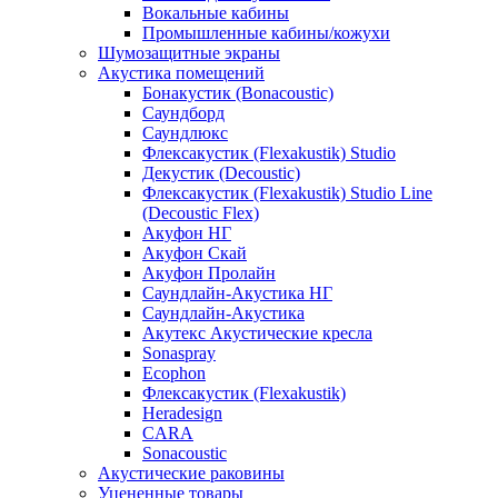
Вокальные кабины
Промышленные кабины/кожухи
Шумозащитные экраны
Акустика помещений
Бонакустик (Bonacoustic)
Саундборд
Саундлюкс
Флексакустик (Flexakustik) Studio
Декустик (Decoustic)
Флексакустик (Flexakustik) Studio Line
(Decoustic Flex)
Акуфон НГ
Акуфон Скай
Акуфон Пролайн
Саундлайн-Акустика НГ
Саундлайн-Акустика
Акутекс Акустические кресла
Sonaspray
Ecophon
Флексакустик (Flexakustik)
Heradesign
CARA
Sonacoustic
Акустические раковины
Уцененные товары