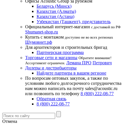
Офисы Acoustic Group за рубежом
Беларусь (Минск)
Казахстан (Алматы)
Казахстан (Астана)
Узбекистан (Ташкент), представитель
Официальный интернет-магазин
с доставкой по РФ
Shumanet-shop.ru
Купить с монтажом
доступно не во всех регионах
Шумовнет.рф
Для архитекторов и строительных бригад
Партнерская программа
Торговые сети и магазины
Обратите внимание!
Лемана ПРО
Петрович
Ассортимент ограничен.
Дилеры и дистрибьюторы
Найдите партнера в вашем регионе
По вопросам оптовых закупок, а также по
условиям любого долгосрочного сотрудничества
нам можно написать на почту sales@acoustic.ru
или позвонить по телефону
8 (800) 222-08-77
Обратная связь
8 (800) 222-08-77
Отмена