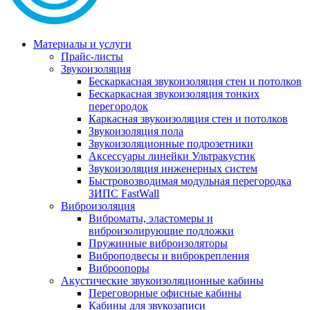
Материалы и услуги
Прайс-листы
Звукоизоляция
Бескаркасная звукоизоляция стен и потолков
Бескаркасная звукоизоляция тонких
перегородок
Каркасная звукоизоляция стен и потолков
Звукоизоляция пола
Звукоизоляционные подрозетники
Аксессуары линейки Ультракустик
Звукоизоляция инженерных систем
Быстровозводимая модульная перегородка
ЗИПС FastWall
Виброизоляция
Виброматы, эластомеры и
виброизолирующие подложки
Пружинные виброизоляторы
Виброподвесы и виброкрепления
Виброопоры
Акустические звукоизоляционные кабины
Переговорные офисные кабины
Кабины для звукозаписи