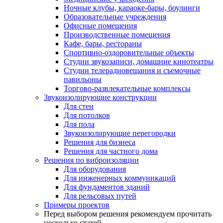
Ночные клубы, караоке-бары, боулинги
Образовательные учреждения
Офисные помещения
Производственные помещения
Кафе, бары, рестораны
Спортивно-оздоровительные объекты
Студии звукозаписи, домашние кинотеатры
Студии телерадиовещания и съемочные
павильоны
Торгово-развлекательные комплексы
Звукоизолирующие конструкции
Для стен
Для потолков
Для пола
Звукоизолирующие перегородки
Решения для бизнеса
Решения для частного дома
Решения по виброизоляции
Для оборудования
Для инженерных коммуникаций
Для фундаментов зданий
Для рельсовых путей
Примеры проектов
Перед выбором решения рекомендуем прочитать
несколько статей