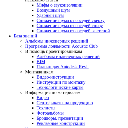
Мифы о звукоизоляции
Воздушный шум
Ударный шум
Снижение шума от соседей сверху
Снижение шума от соседей снизу
Снижение шума от соседей за стеной
База знаний
Альбомы инженерных решений
Программа лояльности Acoustic Club
В помощь проектировщикам
Альбомы инженерных решений
BIM
Плагин для Autodesk Revit
Монтажникам
Видео-инструкции
Инструкции по монтажу
Технологические карты
Информация по материалам
Видео
Сертификаты на продукцию
Техлисты
Фотоальбомы
Брошюры, презентации
Рекламные конструкции