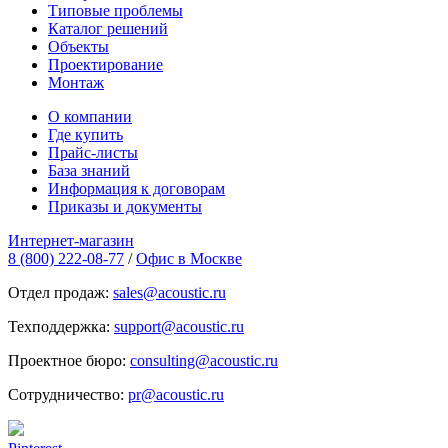
Типовые проблемы
Каталог решений
Объекты
Проектирование
Монтаж
О компании
Где купить
Прайс-листы
База знаний
Информация к договорам
Приказы и документы
Интернет-магазин
8 (800) 222-08-77
/
Офис в Москве
Отдел продаж:
sales@acoustic.ru
Техподдержка:
support@acoustic.ru
Проектное бюро:
consulting@acoustic.ru
Сотрудничество:
pr@acoustic.ru