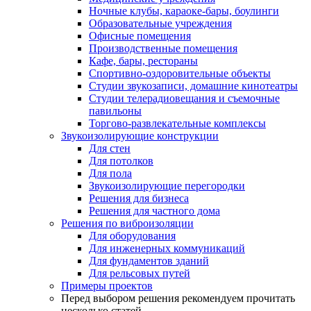
Ночные клубы, караоке-бары, боулинги
Образовательные учреждения
Офисные помещения
Производственные помещения
Кафе, бары, рестораны
Спортивно-оздоровительные объекты
Студии звукозаписи, домашние кинотеатры
Студии телерадиовещания и съемочные
павильоны
Торгово-развлекательные комплексы
Звукоизолирующие конструкции
Для стен
Для потолков
Для пола
Звукоизолирующие перегородки
Решения для бизнеса
Решения для частного дома
Решения по виброизоляции
Для оборудования
Для инженерных коммуникаций
Для фундаментов зданий
Для рельсовых путей
Примеры проектов
Перед выбором решения рекомендуем прочитать
несколько статей