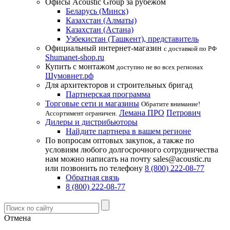
Офисы Acoustic Group за рубежом
Беларусь (Минск)
Казахстан (Алматы)
Казахстан (Астана)
Узбекистан (Ташкент), представитель
Официальный интернет-магазин
с доставкой по РФ
Shumanet-shop.ru
Купить с монтажом
доступно не во всех регионах
Шумовнет.рф
Для архитекторов и строительных бригад
Партнерская программа
Торговые сети и магазины
Обратите внимание!
Лемана ПРО
Петрович
Ассортимент ограничен.
Дилеры и дистрибьюторы
Найдите партнера в вашем регионе
По вопросам оптовых закупок, а также по
условиям любого долгосрочного сотрудничества
нам можно написать на почту sales@acoustic.ru
или позвонить по телефону
8 (800) 222-08-77
Обратная связь
8 (800) 222-08-77
Отмена