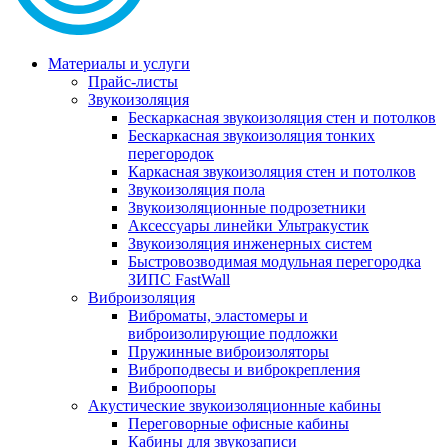
Материалы и услуги
Прайс-листы
Звукоизоляция
Бескаркасная звукоизоляция стен и потолков
Бескаркасная звукоизоляция тонких
перегородок
Каркасная звукоизоляция стен и потолков
Звукоизоляция пола
Звукоизоляционные подрозетники
Аксессуары линейки Ультракустик
Звукоизоляция инженерных систем
Быстровозводимая модульная перегородка
ЗИПС FastWall
Виброизоляция
Виброматы, эластомеры и
виброизолирующие подложки
Пружинные виброизоляторы
Виброподвесы и виброкрепления
Виброопоры
Акустические звукоизоляционные кабины
Переговорные офисные кабины
Кабины для звукозаписи