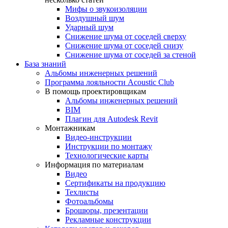
Мифы о звукоизоляции
Воздушный шум
Ударный шум
Снижение шума от соседей сверху
Снижение шума от соседей снизу
Снижение шума от соседей за стеной
База знаний
Альбомы инженерных решений
Программа лояльности Acoustic Club
В помощь проектировщикам
Альбомы инженерных решений
BIM
Плагин для Autodesk Revit
Монтажникам
Видео-инструкции
Инструкции по монтажу
Технологические карты
Информация по материалам
Видео
Сертификаты на продукцию
Техлисты
Фотоальбомы
Брошюры, презентации
Рекламные конструкции