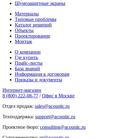
Шумозащитные экраны
Материалы
Типовые проблемы
Каталог решений
Объекты
Проектирование
Монтаж
О компании
Где купить
Прайс-листы
База знаний
Информация к договорам
Приказы и документы
Интернет-магазин
8 (800) 222-08-77
/
Офис в Москве
Отдел продаж:
sales@acoustic.ru
Техподдержка:
support@acoustic.ru
Проектное бюро:
consulting@acoustic.ru
Сотрудничество:
pr@acoustic.ru