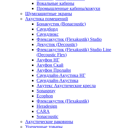
Вокальные кабины
Промышленные кабины/кожухи
Шумозащитные экраны
Акустика помещений
Бонакустик (Bonacoustic)
Саундборд
Саундлюкс
Флексакустик (Flexakustik) Studio
Декустик (Decoustic)
Флексакустик (Flexakustik) Studio Line
(Decoustic Flex)
Акуфон НГ
Акуфон Скай
Акуфон Пролайн
Саундлайн-Акустика НГ
Саундлайн-Акустика
Акутекс Акустические кресла
Sonaspray
Ecophon
Флексакустик (Flexakustik)
Heradesign
CARA
Sonacoustic
Акустические раковины
Уцененные товары