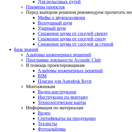
Для рельсовых путей
Примеры проектов
Перед выбором решения рекомендуем прочитать нес
Мифы о звукоизоляции
Воздушный шум
Ударный шум
Снижение шума от соседей сверху
Снижение шума от соседей снизу
Снижение шума от соседей за стеной
База знаний
Альбомы инженерных решений
Программа лояльности Acoustic Club
В помощь проектировщикам
Альбомы инженерных решений
BIM
Плагин для Autodesk Revit
Монтажникам
Видео-инструкции
Инструкции по монтажу
Технологические карты
Информация по материалам
Видео
Сертификаты на продукцию
Техлисты
Фотоальбомы