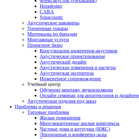
Флексакустик (Flexakustik)
Heradesign
CARA
Sonacoustic
Акустические раковины
Уцененные товары
Материалы по брендам
Монтажные услуги
Проектное бюро
Консультации инженеров-акустиков
Акустическое проектирование
Акустический дизайн
Акустические измерения и расчеты
Акустическая экспертиза
Инженерное сопровождение
Учебный центр
Обучение монтажу звукоизоляции
Онлайн семинар для архитекторов и дизайнер
Акустические изделия под заказ
Проблемы и решения
Типовые проблемы
Жилые помещения
Многоквартирные жилые комплексы
Частные дома и коттеджи (ИЖС)
Лекционные и конференц-залы