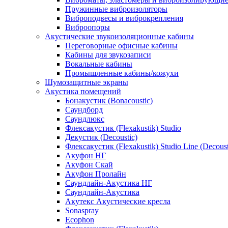
Пружинные виброизоляторы
Виброподвесы и виброкрепления
Виброопоры
Акустические звукоизоляционные кабины
Переговорные офисные кабины
Кабины для звукозаписи
Вокальные кабины
Промышленные кабины/кожухи
Шумозащитные экраны
Акустика помещений
Бонакустик (Bonacoustic)
Саундборд
Саундлюкс
Флексакустик (Flexakustik) Studio
Декустик (Decoustic)
Флексакустик (Flexakustik) Studio Line (Decoust
Акуфон НГ
Акуфон Скай
Акуфон Пролайн
Саундлайн-Акустика НГ
Саундлайн-Акустика
Акутекс Акустические кресла
Sonaspray
Ecophon