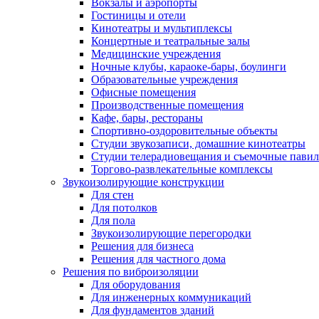
Вокзалы и аэропорты
Гостиницы и отели
Кинотеатры и мультиплексы
Концертные и театральные залы
Медицинские учреждения
Ночные клубы, караоке-бары, боулинги
Образовательные учреждения
Офисные помещения
Производственные помещения
Кафе, бары, рестораны
Спортивно-оздоровительные объекты
Студии звукозаписи, домашние кинотеатры
Студии телерадиовещания и съемочные пави
Торгово-развлекательные комплексы
Звукоизолирующие конструкции
Для стен
Для потолков
Для пола
Звукоизолирующие перегородки
Решения для бизнеса
Решения для частного дома
Решения по виброизоляции
Для оборудования
Для инженерных коммуникаций
Для фундаментов зданий