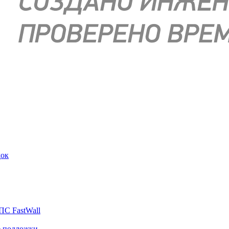
док
ПС FastWall
е подложки