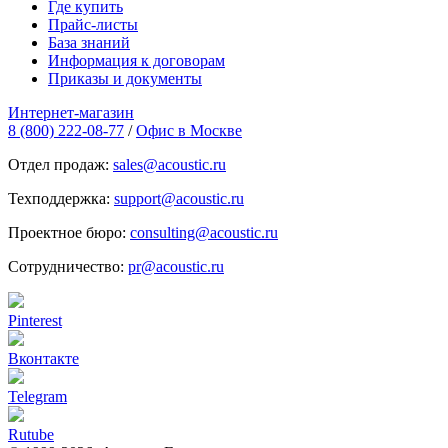
Где купить
Прайс-листы
База знаний
Информация к договорам
Приказы и документы
Интернет-магазин
8 (800) 222-08-77
/
Офис в Москве
Отдел продаж:
sales@acoustic.ru
Техподдержка:
support@acoustic.ru
Проектное бюро:
consulting@acoustic.ru
Сотрудничество:
pr@acoustic.ru
Pinterest
Вконтакте
Telegram
Rutube