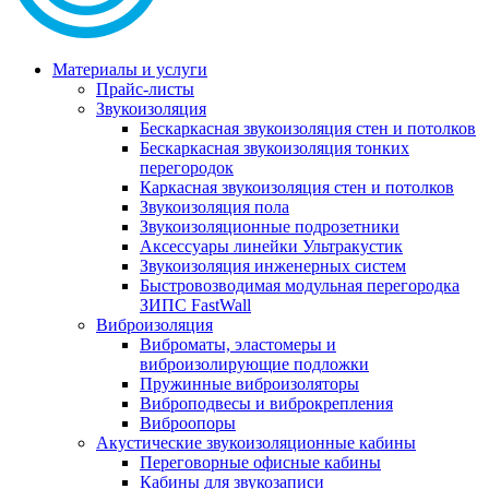
Материалы и услуги
Прайс-листы
Звукоизоляция
Бескаркасная звукоизоляция стен и потолков
Бескаркасная звукоизоляция тонких
перегородок
Каркасная звукоизоляция стен и потолков
Звукоизоляция пола
Звукоизоляционные подрозетники
Аксессуары линейки Ультракустик
Звукоизоляция инженерных систем
Быстровозводимая модульная перегородка
ЗИПС FastWall
Виброизоляция
Виброматы, эластомеры и
виброизолирующие подложки
Пружинные виброизоляторы
Виброподвесы и виброкрепления
Виброопоры
Акустические звукоизоляционные кабины
Переговорные офисные кабины
Кабины для звукозаписи