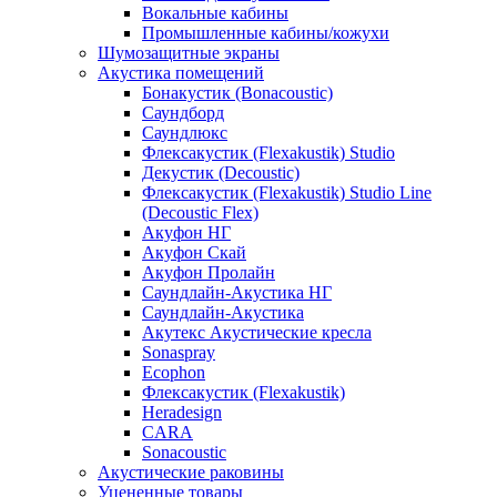
Вокальные кабины
Промышленные кабины/кожухи
Шумозащитные экраны
Акустика помещений
Бонакустик (Bonacoustic)
Саундборд
Саундлюкс
Флексакустик (Flexakustik) Studio
Декустик (Decoustic)
Флексакустик (Flexakustik) Studio Line
(Decoustic Flex)
Акуфон НГ
Акуфон Скай
Акуфон Пролайн
Саундлайн-Акустика НГ
Саундлайн-Акустика
Акутекс Акустические кресла
Sonaspray
Ecophon
Флексакустик (Flexakustik)
Heradesign
CARA
Sonacoustic
Акустические раковины
Уцененные товары