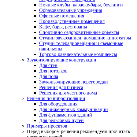
Ночные клубы, караоке-бары, боулинги
Образовательные учреждения
Офисные помещения
Производственные помещения
Кафе, бары, рестораны
Спортивно-оздоровительные объекты
Студии звукозаписи, домашние кинотеатры
Студии телерадиовещания и съемочные
павильоны
Торгово-развлекательные комплексы
Звукоизолирующие конструкции
Для стен
Для потолков
Для пола
Звукоизолирующие перегородки
Решения для бизнеса
Решения для частного дома
Решения по виброизоляции
Для оборудования
Для инженерных коммуникаций
Для фундаментов зданий
Для рельсовых путей
Примеры проектов
Перед выбором решения рекомендуем прочитать
несколько статей