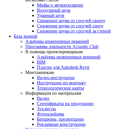
Мифы о звукоизоляции
Воздушный шум
Ударный шум
Снижение шума от соседей сверху
Снижение шума от соседей снизу
Снижение шума от соседей за стеной
База знаний
Альбомы инженерных решений
Программа лояльности Acoustic Club
В помощь проектировщикам
Альбомы инженерных решений
BIM
Плагин для Autodesk Revit
Монтажникам
Видео-инструкции
Инструкции по монтажу
Технологические карты
Информация по материалам
Видео
Сертификаты на продукцию
Техлисты
Фотоальбомы
Брошюры, презентации
Рекламные конструкции