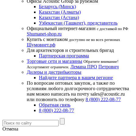
Офисы Acoustic Group за рубежом
Беларусь (Минск)
Казахстан (Алматы)
Казахстан (Астана)
Узбекистан (Ташкент), представитель
Официальный интернет-магазин
с доставкой по РФ
Shumanet-shop.ru
Купить с монтажом
доступно не во всех регионах
Шумовнет.рф
Для архитекторов и строительных бригад
Партнерская программа
Торговые сети и магазины
Обратите внимание!
Лемана ПРО
Петрович
Ассортимент ограничен.
Дилеры и дистрибьюторы
Найдите партнера в вашем регионе
По вопросам оптовых закупок, а также по
условиям любого долгосрочного сотрудничества
нам можно написать на почту sales@acoustic.ru
или позвонить по телефону
8 (800) 222-08-77
Обратная связь
8 (800) 222-08-77
Отмена