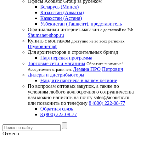
Офисы Acoustic Group за рубежом
Беларусь (Минск)
Казахстан (Алматы)
Казахстан (Астана)
Узбекистан (Ташкент), представитель
Официальный интернет-магазин
с доставкой по РФ
Shumanet-shop.ru
Купить с монтажом
доступно не во всех регионах
Шумовнет.рф
Для архитекторов и строительных бригад
Партнерская программа
Торговые сети и магазины
Обратите внимание!
Лемана ПРО
Петрович
Ассортимент ограничен.
Дилеры и дистрибьюторы
Найдите партнера в вашем регионе
По вопросам оптовых закупок, а также по
условиям любого долгосрочного сотрудничества
нам можно написать на почту sales@acoustic.ru
или позвонить по телефону
8 (800) 222-08-77
Обратная связь
8 (800) 222-08-77
Отмена