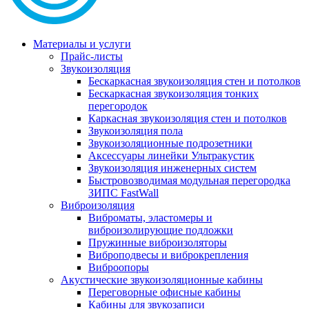
Материалы и услуги
Прайс-листы
Звукоизоляция
Бескаркасная звукоизоляция стен и потолков
Бескаркасная звукоизоляция тонких
перегородок
Каркасная звукоизоляция стен и потолков
Звукоизоляция пола
Звукоизоляционные подрозетники
Аксессуары линейки Ультракустик
Звукоизоляция инженерных систем
Быстровозводимая модульная перегородка
ЗИПС FastWall
Виброизоляция
Виброматы, эластомеры и
виброизолирующие подложки
Пружинные виброизоляторы
Виброподвесы и виброкрепления
Виброопоры
Акустические звукоизоляционные кабины
Переговорные офисные кабины
Кабины для звукозаписи