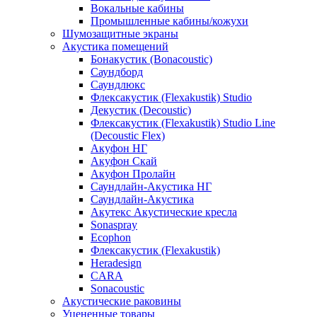
Вокальные кабины
Промышленные кабины/кожухи
Шумозащитные экраны
Акустика помещений
Бонакустик (Bonacoustic)
Саундборд
Саундлюкс
Флексакустик (Flexakustik) Studio
Декустик (Decoustic)
Флексакустик (Flexakustik) Studio Line
(Decoustic Flex)
Акуфон НГ
Акуфон Скай
Акуфон Пролайн
Саундлайн-Акустика НГ
Саундлайн-Акустика
Акутекс Акустические кресла
Sonaspray
Ecophon
Флексакустик (Flexakustik)
Heradesign
CARA
Sonacoustic
Акустические раковины
Уцененные товары