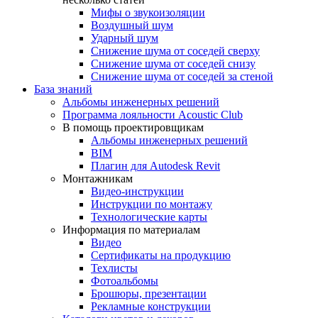
Мифы о звукоизоляции
Воздушный шум
Ударный шум
Снижение шума от соседей сверху
Снижение шума от соседей снизу
Снижение шума от соседей за стеной
База знаний
Альбомы инженерных решений
Программа лояльности Acoustic Club
В помощь проектировщикам
Альбомы инженерных решений
BIM
Плагин для Autodesk Revit
Монтажникам
Видео-инструкции
Инструкции по монтажу
Технологические карты
Информация по материалам
Видео
Сертификаты на продукцию
Техлисты
Фотоальбомы
Брошюры, презентации
Рекламные конструкции