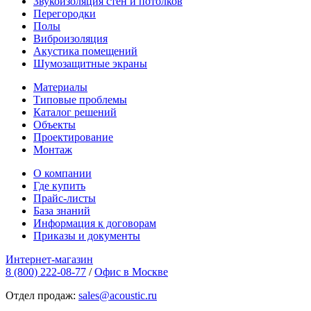
Звукоизоляция стен и потолков
Перегородки
Полы
Виброизоляция
Акустика помещений
Шумозащитные экраны
Материалы
Типовые проблемы
Каталог решений
Объекты
Проектирование
Монтаж
О компании
Где купить
Прайс-листы
База знаний
Информация к договорам
Приказы и документы
Интернет-магазин
8 (800) 222-08-77
/
Офис в Москве
Отдел продаж:
sales@acoustic.ru