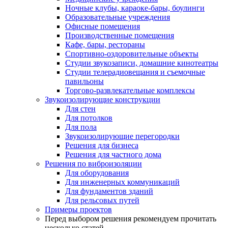
Ночные клубы, караоке-бары, боулинги
Образовательные учреждения
Офисные помещения
Производственные помещения
Кафе, бары, рестораны
Спортивно-оздоровительные объекты
Студии звукозаписи, домашние кинотеатры
Студии телерадиовещания и съемочные
павильоны
Торгово-развлекательные комплексы
Звукоизолирующие конструкции
Для стен
Для потолков
Для пола
Звукоизолирующие перегородки
Решения для бизнеса
Решения для частного дома
Решения по виброизоляции
Для оборудования
Для инженерных коммуникаций
Для фундаментов зданий
Для рельсовых путей
Примеры проектов
Перед выбором решения рекомендуем прочитать
несколько статей