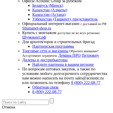
Офисы Acoustic Group за рубежом
Беларусь (Минск)
Казахстан (Алматы)
Казахстан (Астана)
Узбекистан (Ташкент), представитель
Официальный интернет-магазин
с доставкой по РФ
Shumanet-shop.ru
Купить с монтажом
доступно не во всех регионах
Шумовнет.рф
Для архитекторов и строительных бригад
Партнерская программа
Торговые сети и магазины
Обратите внимание!
Лемана ПРО
Петрович
Ассортимент ограничен.
Дилеры и дистрибьюторы
Найдите партнера в вашем регионе
По вопросам оптовых закупок, а также по
условиям любого долгосрочного сотрудничества
нам можно написать на почту sales@acoustic.ru
или позвонить по телефону
8 (800) 222-08-77
Обратная связь
8 (800) 222-08-77
Отмена