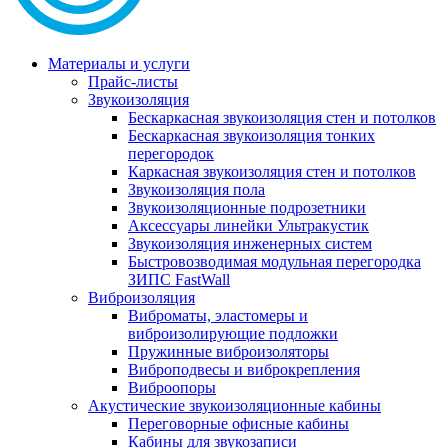
Материалы и услуги
Прайс-листы
Звукоизоляция
Бескаркасная звукоизоляция стен и потолков
Бескаркасная звукоизоляция тонких
перегородок
Каркасная звукоизоляция стен и потолков
Звукоизоляция пола
Звукоизоляционные подрозетники
Аксессуары линейки Ультракустик
Звукоизоляция инженерных систем
Быстровозводимая модульная перегородка
ЗИПС FastWall
Виброизоляция
Виброматы, эластомеры и
виброизолирующие подложки
Пружинные виброизоляторы
Виброподвесы и виброкрепления
Виброопоры
Акустические звукоизоляционные кабины
Переговорные офисные кабины
Кабины для звукозаписи