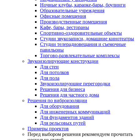
Ночные клубы, караоке-бары, боулинги
Образовательные учреждения
Офисные помещения
Производственные помещения
Кафе, бары, рестораны
Спортивно-оздоровительные объекты
Студии звукозаписи, домашние кинотеатры
Студии телерадиовещания и съемочные
павильоны
Торгово-развлекательные комплексы
Звукоизолирующие конструкции
Для стен
Для потолков
Для пола
Звукоизолирующие перегородки
Решения для бизнеса
Решения для частного дома
Решения по виброизоляции
Для оборудования
Для инженерных коммуникаций
Для фундаментов зданий
Для рельсовых путей
Примеры проектов
Перед выбором решения рекомендуем прочитать
несколько статей