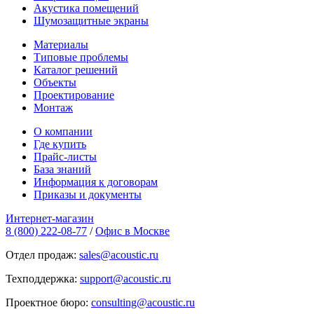
Акустика помещений
Шумозащитные экраны
Материалы
Типовые проблемы
Каталог решений
Объекты
Проектирование
Монтаж
О компании
Где купить
Прайс-листы
База знаний
Информация к договорам
Приказы и документы
Интернет-магазин
8 (800) 222-08-77
/
Офис в Москве
Отдел продаж:
sales@acoustic.ru
Техподдержка:
support@acoustic.ru
Проектное бюро:
consulting@acoustic.ru