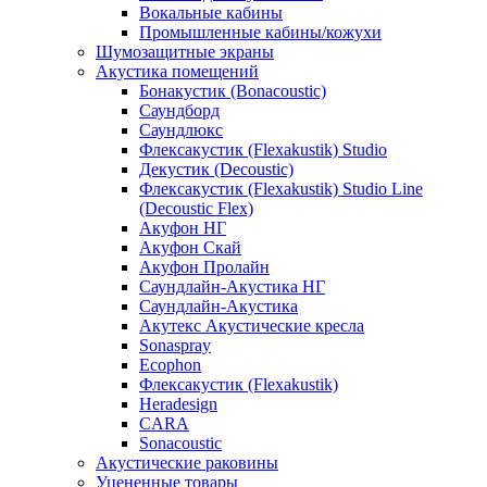
Вокальные кабины
Промышленные кабины/кожухи
Шумозащитные экраны
Акустика помещений
Бонакустик (Bonacoustic)
Саундборд
Саундлюкс
Флексакустик (Flexakustik) Studio
Декустик (Decoustic)
Флексакустик (Flexakustik) Studio Line
(Decoustic Flex)
Акуфон НГ
Акуфон Скай
Акуфон Пролайн
Саундлайн-Акустика НГ
Саундлайн-Акустика
Акутекс Акустические кресла
Sonaspray
Ecophon
Флексакустик (Flexakustik)
Heradesign
CARA
Sonacoustic
Акустические раковины
Уцененные товары