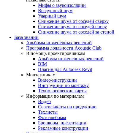
Мифы о звукоизоляции
Воздушный шум
Ударный шум
Снижение шума от соседей сверху
Снижение шума от соседей снизу
Снижение шума от соседей за стеной
База знаний
Альбомы инженерных решений
Программа лояльности Acoustic Club
В помощь проектировщикам
Альбомы инженерных решений
BIM
Плагин для Autodesk Revit
Монтажникам
Видео-инструкции
Инструкции по монтажу
Технологические карты
Информация по материалам
Видео
Сертификаты на продукцию
Техлисты
Фотоальбомы
Брошюры, презентации
Рекламные конструкции