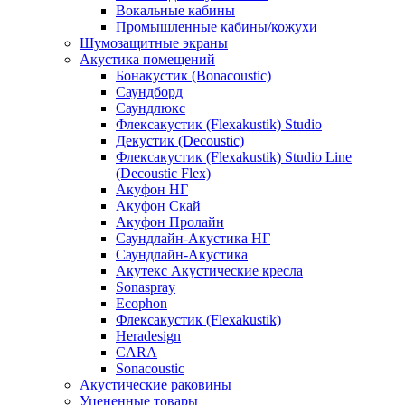
Вокальные кабины
Промышленные кабины/кожухи
Шумозащитные экраны
Акустика помещений
Бонакустик (Bonacoustic)
Саундборд
Саундлюкс
Флексакустик (Flexakustik) Studio
Декустик (Decoustic)
Флексакустик (Flexakustik) Studio Line
(Decoustic Flex)
Акуфон НГ
Акуфон Скай
Акуфон Пролайн
Саундлайн-Акустика НГ
Саундлайн-Акустика
Акутекс Акустические кресла
Sonaspray
Ecophon
Флексакустик (Flexakustik)
Heradesign
CARA
Sonacoustic
Акустические раковины
Уцененные товары