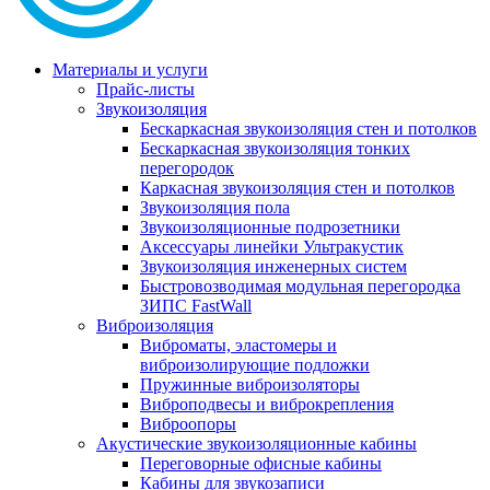
Материалы и услуги
Прайс-листы
Звукоизоляция
Бескаркасная звукоизоляция стен и потолков
Бескаркасная звукоизоляция тонких
перегородок
Каркасная звукоизоляция стен и потолков
Звукоизоляция пола
Звукоизоляционные подрозетники
Аксессуары линейки Ультракустик
Звукоизоляция инженерных систем
Быстровозводимая модульная перегородка
ЗИПС FastWall
Виброизоляция
Виброматы, эластомеры и
виброизолирующие подложки
Пружинные виброизоляторы
Виброподвесы и виброкрепления
Виброопоры
Акустические звукоизоляционные кабины
Переговорные офисные кабины
Кабины для звукозаписи