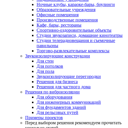
Ночные клубы, караоке-бары, боулинги
Образовательные учреждения
Офисные помещения
Производственные помещения
Кафе, бары, рестораны
Спортивно-оздоровительные объекты
Студии звукозаписи, домашние кинотеатры
Студии телерадиовещания и съемочные
павильоны
Торгово-развлекательные комплексы
Звукоизолирующие конструкции
Для стен
Для потолков
Для пола
Звукоизолирующие перегородки
Решения для бизнеса
Решения для частного дома
Решения по виброизоляции
Для оборудования
Для инженерных коммуникаций
Для фундаментов зданий
Для рельсовых путей
Примеры проектов
Перед выбором решения рекомендуем прочитать
несколько статей