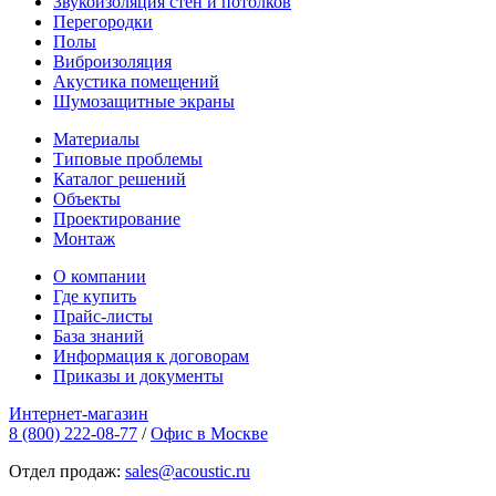
Звукоизоляция стен и потолков
Перегородки
Полы
Виброизоляция
Акустика помещений
Шумозащитные экраны
Материалы
Типовые проблемы
Каталог решений
Объекты
Проектирование
Монтаж
О компании
Где купить
Прайс-листы
База знаний
Информация к договорам
Приказы и документы
Интернет-магазин
8 (800) 222-08-77
/
Офис в Москве
Отдел продаж:
sales@acoustic.ru