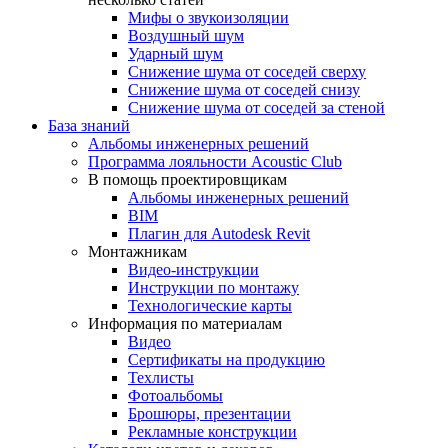
Мифы о звукоизоляции
Воздушный шум
Ударный шум
Снижение шума от соседей сверху
Снижение шума от соседей снизу
Снижение шума от соседей за стеной
База знаний
Альбомы инженерных решений
Программа лояльности Acoustic Club
В помощь проектировщикам
Альбомы инженерных решений
BIM
Плагин для Autodesk Revit
Монтажникам
Видео-инструкции
Инструкции по монтажу
Технологические карты
Информация по материалам
Видео
Сертификаты на продукцию
Техлисты
Фотоальбомы
Брошюры, презентации
Рекламные конструкции