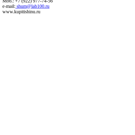
Моб.: +7 (922) 977-74-56
e-mail:
shum@lab100.ru
www.kupitishinu.ru