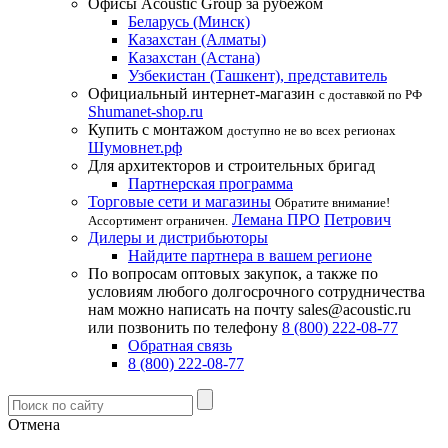
Офисы Acoustic Group за рубежом
Беларусь (Минск)
Казахстан (Алматы)
Казахстан (Астана)
Узбекистан (Ташкент), представитель
Официальный интернет-магазин
с доставкой по РФ
Shumanet-shop.ru
Купить с монтажом
доступно не во всех регионах
Шумовнет.рф
Для архитекторов и строительных бригад
Партнерская программа
Торговые сети и магазины
Обратите внимание!
Лемана ПРО
Петрович
Ассортимент ограничен.
Дилеры и дистрибьюторы
Найдите партнера в вашем регионе
По вопросам оптовых закупок, а также по
условиям любого долгосрочного сотрудничества
нам можно написать на почту sales@acoustic.ru
или позвонить по телефону
8 (800) 222-08-77
Обратная связь
8 (800) 222-08-77
Отмена