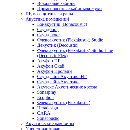
Вокальные кабины
Промышленные кабины/кожухи
Шумозащитные экраны
Акустика помещений
Бонакустик (Bonacoustic)
Саундборд
Саундлюкс
Флексакустик (Flexakustik) Studio
Декустик (Decoustic)
Флексакустик (Flexakustik) Studio Line
(Decoustic Flex)
Акуфон НГ
Акуфон Скай
Акуфон Пролайн
Саундлайн-Акустика НГ
Саундлайн-Акустика
Акутекс Акустические кресла
Sonaspray
Ecophon
Флексакустик (Flexakustik)
Heradesign
CARA
Sonacoustic
Акустические раковины
Уцененные товары