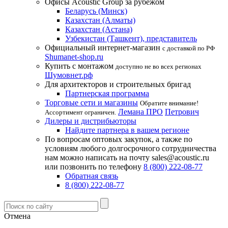
Офисы Acoustic Group за рубежом
Беларусь (Минск)
Казахстан (Алматы)
Казахстан (Астана)
Узбекистан (Ташкент), представитель
Официальный интернет-магазин
с доставкой по РФ
Shumanet-shop.ru
Купить с монтажом
доступно не во всех регионах
Шумовнет.рф
Для архитекторов и строительных бригад
Партнерская программа
Торговые сети и магазины
Обратите внимание!
Лемана ПРО
Петрович
Ассортимент ограничен.
Дилеры и дистрибьюторы
Найдите партнера в вашем регионе
По вопросам оптовых закупок, а также по
условиям любого долгосрочного сотрудничества
нам можно написать на почту sales@acoustic.ru
или позвонить по телефону
8 (800) 222-08-77
Обратная связь
8 (800) 222-08-77
Отмена