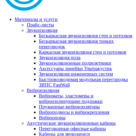
Материалы и услуги
Прайс-листы
Звукоизоляция
Бескаркасная звукоизоляция стен и потолков
Бескаркасная звукоизоляция тонких
перегородок
Каркасная звукоизоляция стен и потолков
Звукоизоляция пола
Звукоизоляционные подрозетники
Аксессуары линейки Ультракустик
Звукоизоляция инженерных систем
Быстровозводимая модульная перегородка
ЗИПС FastWall
Виброизоляция
Виброматы, эластомеры и
виброизолирующие подложки
Пружинные виброизоляторы
Виброподвесы и виброкрепления
Виброопоры
Акустические звукоизоляционные кабины
Переговорные офисные кабины
Кабины для звукозаписи