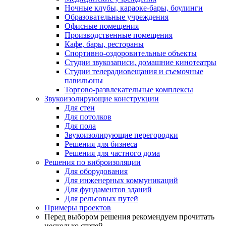
Ночные клубы, караоке-бары, боулинги
Образовательные учреждения
Офисные помещения
Производственные помещения
Кафе, бары, рестораны
Спортивно-оздоровительные объекты
Студии звукозаписи, домашние кинотеатры
Студии телерадиовещания и съемочные
павильоны
Торгово-развлекательные комплексы
Звукоизолирующие конструкции
Для стен
Для потолков
Для пола
Звукоизолирующие перегородки
Решения для бизнеса
Решения для частного дома
Решения по виброизоляции
Для оборудования
Для инженерных коммуникаций
Для фундаментов зданий
Для рельсовых путей
Примеры проектов
Перед выбором решения рекомендуем прочитать
несколько статей