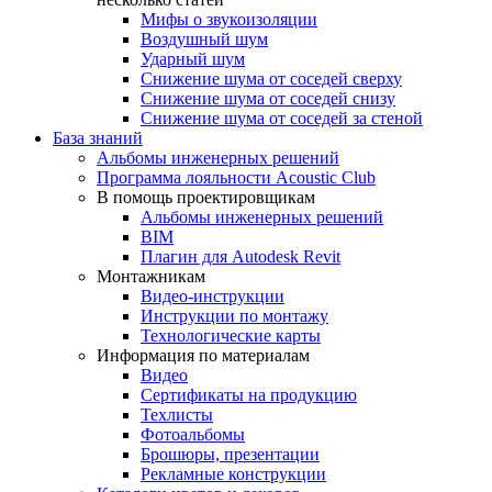
Мифы о звукоизоляции
Воздушный шум
Ударный шум
Снижение шума от соседей сверху
Снижение шума от соседей снизу
Снижение шума от соседей за стеной
База знаний
Альбомы инженерных решений
Программа лояльности Acoustic Club
В помощь проектировщикам
Альбомы инженерных решений
BIM
Плагин для Autodesk Revit
Монтажникам
Видео-инструкции
Инструкции по монтажу
Технологические карты
Информация по материалам
Видео
Сертификаты на продукцию
Техлисты
Фотоальбомы
Брошюры, презентации
Рекламные конструкции