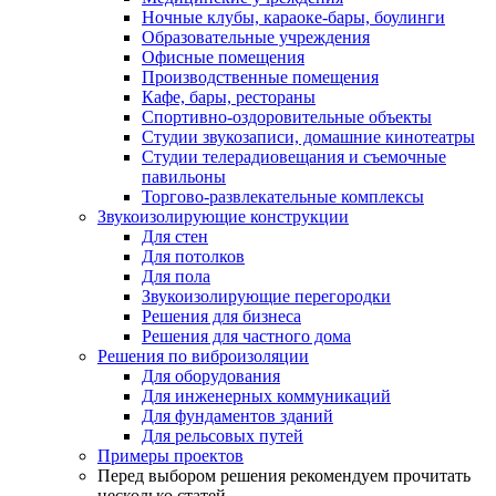
Ночные клубы, караоке-бары, боулинги
Образовательные учреждения
Офисные помещения
Производственные помещения
Кафе, бары, рестораны
Спортивно-оздоровительные объекты
Студии звукозаписи, домашние кинотеатры
Студии телерадиовещания и съемочные
павильоны
Торгово-развлекательные комплексы
Звукоизолирующие конструкции
Для стен
Для потолков
Для пола
Звукоизолирующие перегородки
Решения для бизнеса
Решения для частного дома
Решения по виброизоляции
Для оборудования
Для инженерных коммуникаций
Для фундаментов зданий
Для рельсовых путей
Примеры проектов
Перед выбором решения рекомендуем прочитать
несколько статей