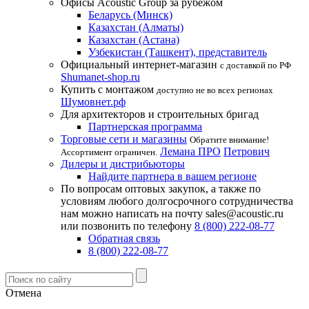
Офисы Acoustic Group за рубежом
Беларусь (Минск)
Казахстан (Алматы)
Казахстан (Астана)
Узбекистан (Ташкент), представитель
Официальный интернет-магазин
с доставкой по РФ
Shumanet-shop.ru
Купить с монтажом
доступно не во всех регионах
Шумовнет.рф
Для архитекторов и строительных бригад
Партнерская программа
Торговые сети и магазины
Обратите внимание!
Лемана ПРО
Петрович
Ассортимент ограничен.
Дилеры и дистрибьюторы
Найдите партнера в вашем регионе
По вопросам оптовых закупок, а также по
условиям любого долгосрочного сотрудничества
нам можно написать на почту sales@acoustic.ru
или позвонить по телефону
8 (800) 222-08-77
Обратная связь
8 (800) 222-08-77
Отмена