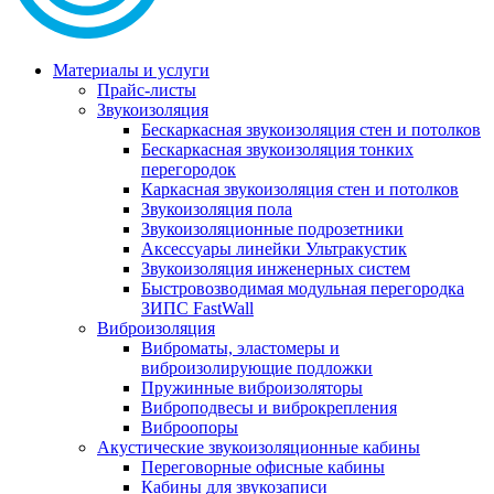
Материалы и услуги
Прайс-листы
Звукоизоляция
Бескаркасная звукоизоляция стен и потолков
Бескаркасная звукоизоляция тонких
перегородок
Каркасная звукоизоляция стен и потолков
Звукоизоляция пола
Звукоизоляционные подрозетники
Аксессуары линейки Ультракустик
Звукоизоляция инженерных систем
Быстровозводимая модульная перегородка
ЗИПС FastWall
Виброизоляция
Виброматы, эластомеры и
виброизолирующие подложки
Пружинные виброизоляторы
Виброподвесы и виброкрепления
Виброопоры
Акустические звукоизоляционные кабины
Переговорные офисные кабины
Кабины для звукозаписи