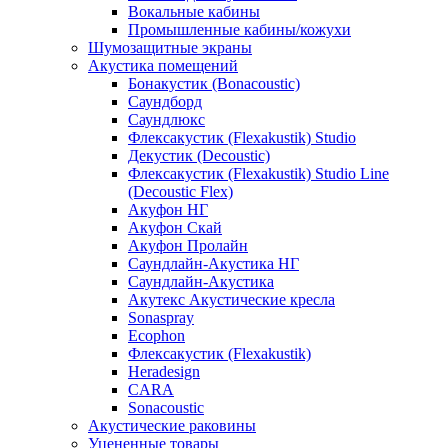
Вокальные кабины
Промышленные кабины/кожухи
Шумозащитные экраны
Акустика помещений
Бонакустик (Bonacoustic)
Саундборд
Саундлюкс
Флексакустик (Flexakustik) Studio
Декустик (Decoustic)
Флексакустик (Flexakustik) Studio Line
(Decoustic Flex)
Акуфон НГ
Акуфон Скай
Акуфон Пролайн
Саундлайн-Акустика НГ
Саундлайн-Акустика
Акутекс Акустические кресла
Sonaspray
Ecophon
Флексакустик (Flexakustik)
Heradesign
CARA
Sonacoustic
Акустические раковины
Уцененные товары