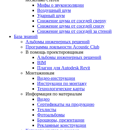
Мифы о звукоизоляции
Воздушный шум
Ударный шум
Снижение шума от соседей сверху
Снижение шума от соседей снизу
Снижение шума от соседей за стеной
База знаний
Альбомы инженерных решений
Программа лояльности Acoustic Club
В помощь проектировщикам
Альбомы инженерных решений
BIM
Плагин для Autodesk Revit
Монтажникам
Видео-инструкции
Инструкции по монтажу
Технологические карты
Информация по материалам
Видео
Сертификаты на продукцию
Техлисты
Фотоальбомы
Брошюры, презентации
Рекламные конструкции