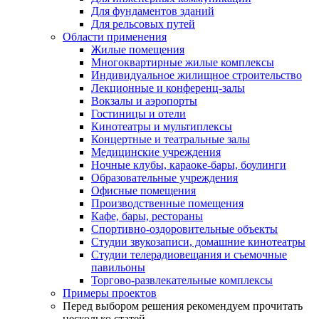
Для фундаментов зданий
Для рельсовых путей
Области применения
Жилые помещения
Многоквартирные жилые комплексы
Индивидуальное жилищное строительство
Лекционные и конференц-залы
Вокзалы и аэропорты
Гостиницы и отели
Кинотеатры и мультиплексы
Концертные и театральные залы
Медицинские учреждения
Ночные клубы, караоке-бары, боулинги
Образовательные учреждения
Офисные помещения
Производственные помещения
Кафе, бары, рестораны
Спортивно-оздоровительные объекты
Студии звукозаписи, домашние кинотеатры
Студии телерадиовещания и съемочные
павильоны
Торгово-развлекательные комплексы
Примеры проектов
Перед выбором решения рекомендуем прочитать
несколько статей