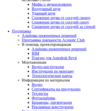
Мифы о звукоизоляции
Воздушный шум
Ударный шум
Снижение шума от соседей сверху
Снижение шума от соседей снизу
Снижение шума от соседей за стеной
Поддержка
Альбомы инженерных решений
Программа лояльности Acoustic Club
В помощь проектировщикам
Альбомы инженерных решений
BIM
Плагин для Autodesk Revit
Монтажникам
Видео-инструкции
Инструкции по монтажу
Технологические карты
Информация по материалам
Видео
Сертификаты на продукцию
Техлисты
Фотоальбомы
Брошюры, презентации
Рекламные конструкции