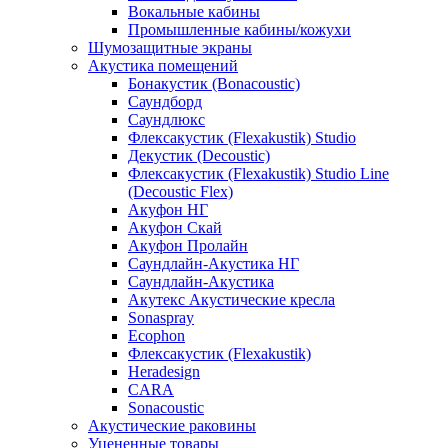
Вокальные кабины
Промышленные кабины/кожухи
Шумозащитные экраны
Акустика помещений
Бонакустик (Bonacoustic)
Саундборд
Саундлюкс
Флексакустик (Flexakustik) Studio
Декустик (Decoustic)
Флексакустик (Flexakustik) Studio Line
(Decoustic Flex)
Акуфон НГ
Акуфон Скай
Акуфон Пролайн
Саундлайн-Акустика НГ
Саундлайн-Акустика
Акутекс Акустические кресла
Sonaspray
Ecophon
Флексакустик (Flexakustik)
Heradesign
CARA
Sonacoustic
Акустические раковины
Уцененные товары