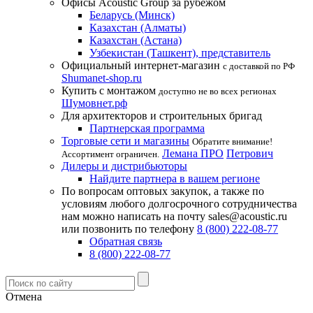
Офисы Acoustic Group за рубежом
Беларусь (Минск)
Казахстан (Алматы)
Казахстан (Астана)
Узбекистан (Ташкент), представитель
Официальный интернет-магазин
с доставкой по РФ
Shumanet-shop.ru
Купить с монтажом
доступно не во всех регионах
Шумовнет.рф
Для архитекторов и строительных бригад
Партнерская программа
Торговые сети и магазины
Обратите внимание!
Лемана ПРО
Петрович
Ассортимент ограничен.
Дилеры и дистрибьюторы
Найдите партнера в вашем регионе
По вопросам оптовых закупок, а также по
условиям любого долгосрочного сотрудничества
нам можно написать на почту sales@acoustic.ru
или позвонить по телефону
8 (800) 222-08-77
Обратная связь
8 (800) 222-08-77
Отмена