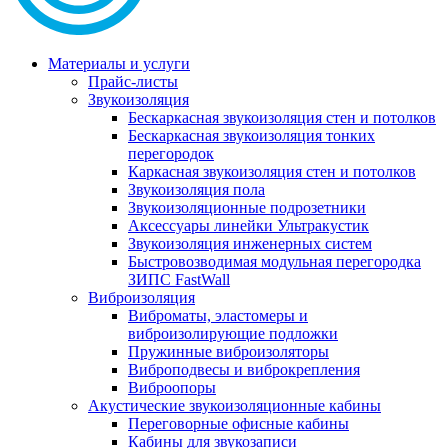
Материалы и услуги
Прайс-листы
Звукоизоляция
Бескаркасная звукоизоляция стен и потолков
Бескаркасная звукоизоляция тонких
перегородок
Каркасная звукоизоляция стен и потолков
Звукоизоляция пола
Звукоизоляционные подрозетники
Аксессуары линейки Ультракустик
Звукоизоляция инженерных систем
Быстровозводимая модульная перегородка
ЗИПС FastWall
Виброизоляция
Виброматы, эластомеры и
виброизолирующие подложки
Пружинные виброизоляторы
Виброподвесы и виброкрепления
Виброопоры
Акустические звукоизоляционные кабины
Переговорные офисные кабины
Кабины для звукозаписи