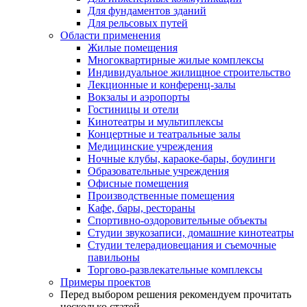
Для фундаментов зданий
Для рельсовых путей
Области применения
Жилые помещения
Многоквартирные жилые комплексы
Индивидуальное жилищное строительство
Лекционные и конференц-залы
Вокзалы и аэропорты
Гостиницы и отели
Кинотеатры и мультиплексы
Концертные и театральные залы
Медицинские учреждения
Ночные клубы, караоке-бары, боулинги
Образовательные учреждения
Офисные помещения
Производственные помещения
Кафе, бары, рестораны
Спортивно-оздоровительные объекты
Студии звукозаписи, домашние кинотеатры
Студии телерадиовещания и съемочные
павильоны
Торгово-развлекательные комплексы
Примеры проектов
Перед выбором решения рекомендуем прочитать
несколько статей