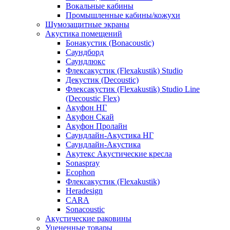
Вокальные кабины
Промышленные кабины/кожухи
Шумозащитные экраны
Акустика помещений
Бонакустик (Bonacoustic)
Саундборд
Саундлюкс
Флексакустик (Flexakustik) Studio
Декустик (Decoustic)
Флексакустик (Flexakustik) Studio Line
(Decoustic Flex)
Акуфон НГ
Акуфон Скай
Акуфон Пролайн
Саундлайн-Акустика НГ
Саундлайн-Акустика
Акутекс Акустические кресла
Sonaspray
Ecophon
Флексакустик (Flexakustik)
Heradesign
CARA
Sonacoustic
Акустические раковины
Уцененные товары