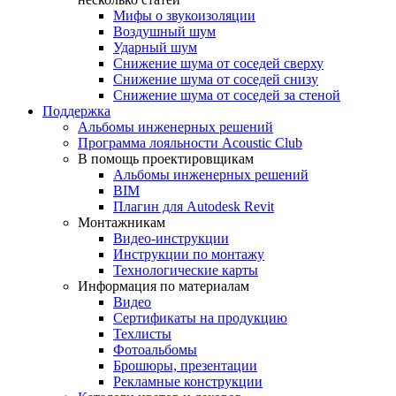
Мифы о звукоизоляции
Воздушный шум
Ударный шум
Снижение шума от соседей сверху
Снижение шума от соседей снизу
Снижение шума от соседей за стеной
Поддержка
Альбомы инженерных решений
Программа лояльности Acoustic Club
В помощь проектировщикам
Альбомы инженерных решений
BIM
Плагин для Autodesk Revit
Монтажникам
Видео-инструкции
Инструкции по монтажу
Технологические карты
Информация по материалам
Видео
Сертификаты на продукцию
Техлисты
Фотоальбомы
Брошюры, презентации
Рекламные конструкции