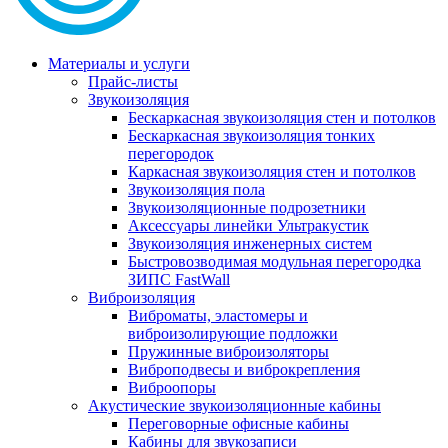
Материалы и услуги
Прайс-листы
Звукоизоляция
Бескаркасная звукоизоляция стен и потолков
Бескаркасная звукоизоляция тонких
перегородок
Каркасная звукоизоляция стен и потолков
Звукоизоляция пола
Звукоизоляционные подрозетники
Аксессуары линейки Ультракустик
Звукоизоляция инженерных систем
Быстровозводимая модульная перегородка
ЗИПС FastWall
Виброизоляция
Виброматы, эластомеры и
виброизолирующие подложки
Пружинные виброизоляторы
Виброподвесы и виброкрепления
Виброопоры
Акустические звукоизоляционные кабины
Переговорные офисные кабины
Кабины для звукозаписи