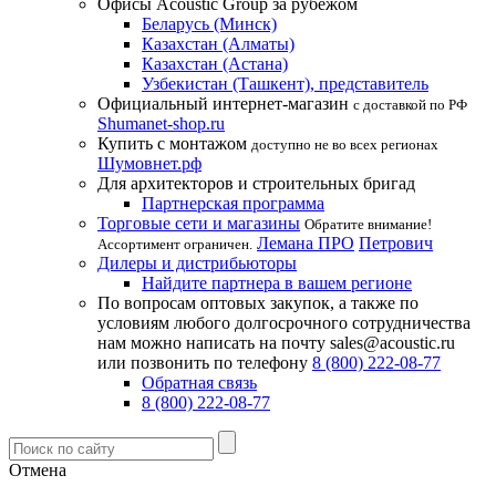
Офисы Acoustic Group за рубежом
Беларусь (Минск)
Казахстан (Алматы)
Казахстан (Астана)
Узбекистан (Ташкент), представитель
Официальный интернет-магазин
с доставкой по РФ
Shumanet-shop.ru
Купить с монтажом
доступно не во всех регионах
Шумовнет.рф
Для архитекторов и строительных бригад
Партнерская программа
Торговые сети и магазины
Обратите внимание!
Лемана ПРО
Петрович
Ассортимент ограничен.
Дилеры и дистрибьюторы
Найдите партнера в вашем регионе
По вопросам оптовых закупок, а также по
условиям любого долгосрочного сотрудничества
нам можно написать на почту sales@acoustic.ru
или позвонить по телефону
8 (800) 222-08-77
Обратная связь
8 (800) 222-08-77
Отмена