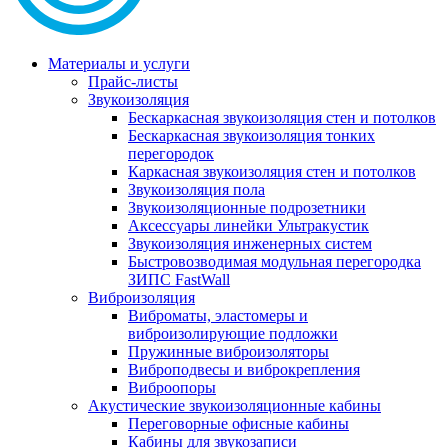
Материалы и услуги
Прайс-листы
Звукоизоляция
Бескаркасная звукоизоляция стен и потолков
Бескаркасная звукоизоляция тонких
перегородок
Каркасная звукоизоляция стен и потолков
Звукоизоляция пола
Звукоизоляционные подрозетники
Аксессуары линейки Ультракустик
Звукоизоляция инженерных систем
Быстровозводимая модульная перегородка
ЗИПС FastWall
Виброизоляция
Виброматы, эластомеры и
виброизолирующие подложки
Пружинные виброизоляторы
Виброподвесы и виброкрепления
Виброопоры
Акустические звукоизоляционные кабины
Переговорные офисные кабины
Кабины для звукозаписи