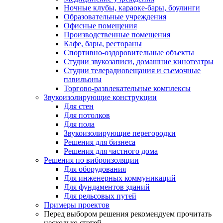
Ночные клубы, караоке-бары, боулинги
Образовательные учреждения
Офисные помещения
Производственные помещения
Кафе, бары, рестораны
Спортивно-оздоровительные объекты
Студии звукозаписи, домашние кинотеатры
Студии телерадиовещания и съемочные
павильоны
Торгово-развлекательные комплексы
Звукоизолирующие конструкции
Для стен
Для потолков
Для пола
Звукоизолирующие перегородки
Решения для бизнеса
Решения для частного дома
Решения по виброизоляции
Для оборудования
Для инженерных коммуникаций
Для фундаментов зданий
Для рельсовых путей
Примеры проектов
Перед выбором решения рекомендуем прочитать
несколько статей