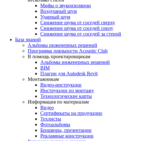
Мифы о звукоизоляции
Воздушный шум
Ударный шум
Снижение шума от соседей сверху
Снижение шума от соседей снизу
Снижение шума от соседей за стеной
База знаний
Альбомы инженерных решений
Программа лояльности Acoustic Club
В помощь проектировщикам
Альбомы инженерных решений
BIM
Плагин для Autodesk Revit
Монтажникам
Видео-инструкции
Инструкции по монтажу
Технологические карты
Информация по материалам
Видео
Сертификаты на продукцию
Техлисты
Фотоальбомы
Брошюры, презентации
Рекламные конструкции