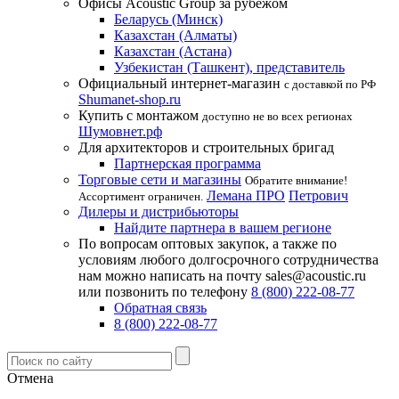
Офисы Acoustic Group за рубежом
Беларусь (Минск)
Казахстан (Алматы)
Казахстан (Астана)
Узбекистан (Ташкент), представитель
Официальный интернет-магазин
с доставкой по РФ
Shumanet-shop.ru
Купить с монтажом
доступно не во всех регионах
Шумовнет.рф
Для архитекторов и строительных бригад
Партнерская программа
Торговые сети и магазины
Обратите внимание!
Лемана ПРО
Петрович
Ассортимент ограничен.
Дилеры и дистрибьюторы
Найдите партнера в вашем регионе
По вопросам оптовых закупок, а также по
условиям любого долгосрочного сотрудничества
нам можно написать на почту sales@acoustic.ru
или позвонить по телефону
8 (800) 222-08-77
Обратная связь
8 (800) 222-08-77
Отмена