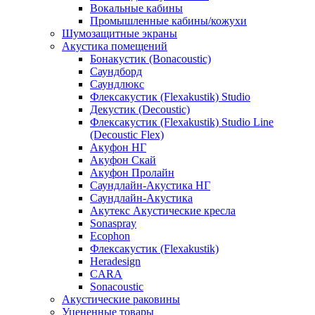
Вокальные кабины
Промышленные кабины/кожухи
Шумозащитные экраны
Акустика помещений
Бонакустик (Bonacoustic)
Саундборд
Саундлюкс
Флексакустик (Flexakustik) Studio
Декустик (Decoustic)
Флексакустик (Flexakustik) Studio Line
(Decoustic Flex)
Акуфон НГ
Акуфон Скай
Акуфон Пролайн
Саундлайн-Акустика НГ
Саундлайн-Акустика
Акутекс Акустические кресла
Sonaspray
Ecophon
Флексакустик (Flexakustik)
Heradesign
CARA
Sonacoustic
Акустические раковины
Уцененные товары