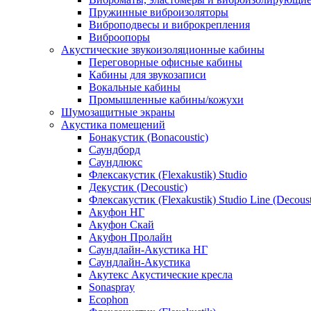
Пружинные виброизоляторы
Виброподвесы и виброкрепления
Виброопоры
Акустические звукоизоляционные кабины
Переговорные офисные кабины
Кабины для звукозаписи
Вокальные кабины
Промышленные кабины/кожухи
Шумозащитные экраны
Акустика помещений
Бонакустик (Bonacoustic)
Саундборд
Саундлюкс
Флексакустик (Flexakustik) Studio
Декустик (Decoustic)
Флексакустик (Flexakustik) Studio Line (Decoust
Акуфон НГ
Акуфон Скай
Акуфон Пролайн
Саундлайн-Акустика НГ
Саундлайн-Акустика
Акутекс Акустические кресла
Sonaspray
Ecophon