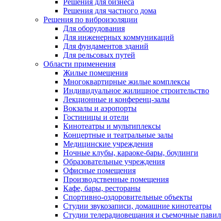
Решения для бизнеса
Решения для частного дома
Решения по виброизоляции
Для оборудования
Для инженерных коммуникаций
Для фундаментов зданий
Для рельсовых путей
Области применения
Жилые помещения
Многоквартирные жилые комплексы
Индивидуальное жилищное строительство
Лекционные и конференц-залы
Вокзалы и аэропорты
Гостиницы и отели
Кинотеатры и мультиплексы
Концертные и театральные залы
Медицинские учреждения
Ночные клубы, караоке-бары, боулинги
Образовательные учреждения
Офисные помещения
Производственные помещения
Кафе, бары, рестораны
Спортивно-оздоровительные объекты
Студии звукозаписи, домашние кинотеатры
Студии телерадиовещания и съемочные пави