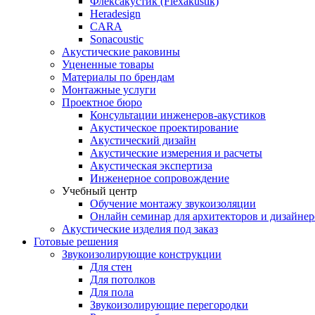
Флексакустик (Flexakustik)
Heradesign
CARA
Sonacoustic
Акустические раковины
Уцененные товары
Материалы по брендам
Монтажные услуги
Проектное бюро
Консультации инженеров-акустиков
Акустическое проектирование
Акустический дизайн
Акустические измерения и расчеты
Акустическая экспертиза
Инженерное сопровождение
Учебный центр
Обучение монтажу звукоизоляции
Онлайн семинар для архитекторов и дизайнер
Акустические изделия под заказ
Готовые решения
Звукоизолирующие конструкции
Для стен
Для потолков
Для пола
Звукоизолирующие перегородки