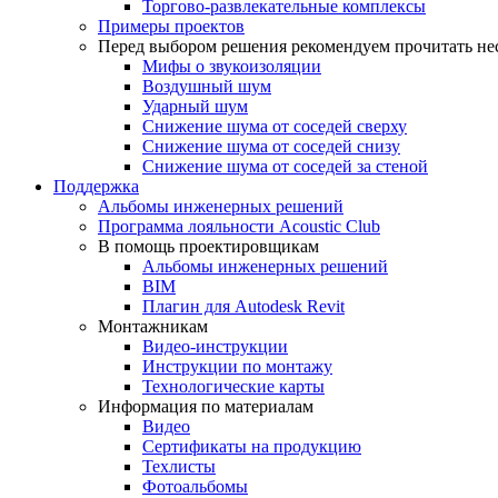
Торгово-развлекательные комплексы
Примеры проектов
Перед выбором решения рекомендуем прочитать нес
Мифы о звукоизоляции
Воздушный шум
Ударный шум
Снижение шума от соседей сверху
Снижение шума от соседей снизу
Снижение шума от соседей за стеной
Поддержка
Альбомы инженерных решений
Программа лояльности Acoustic Club
В помощь проектировщикам
Альбомы инженерных решений
BIM
Плагин для Autodesk Revit
Монтажникам
Видео-инструкции
Инструкции по монтажу
Технологические карты
Информация по материалам
Видео
Сертификаты на продукцию
Техлисты
Фотоальбомы