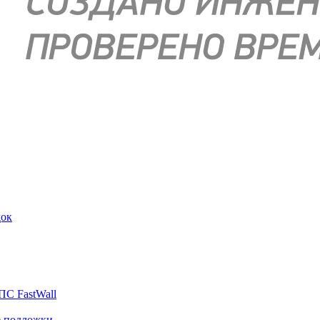
док
ПС FastWall
е подложки