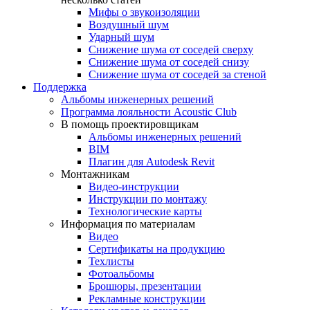
Мифы о звукоизоляции
Воздушный шум
Ударный шум
Снижение шума от соседей сверху
Снижение шума от соседей снизу
Снижение шума от соседей за стеной
Поддержка
Альбомы инженерных решений
Программа лояльности Acoustic Club
В помощь проектировщикам
Альбомы инженерных решений
BIM
Плагин для Autodesk Revit
Монтажникам
Видео-инструкции
Инструкции по монтажу
Технологические карты
Информация по материалам
Видео
Сертификаты на продукцию
Техлисты
Фотоальбомы
Брошюры, презентации
Рекламные конструкции