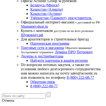
Офисы Acoustic Group за рубежом
Беларусь (Минск)
Казахстан (Алматы)
Казахстан (Астана)
Узбекистан (Ташкент), представитель
Официальный интернет-магазин
с доставкой по РФ
Shumanet-shop.ru
Купить с монтажом
доступно не во всех регионах
Шумовнет.рф
Для архитекторов и строительных бригад
Партнерская программа
Торговые сети и магазины
Обратите внимание!
Лемана ПРО
Петрович
Ассортимент ограничен.
Дилеры и дистрибьюторы
Найдите партнера в вашем регионе
По вопросам оптовых закупок, а также по
условиям любого долгосрочного сотрудничества
нам можно написать на почту sales@acoustic.ru
или позвонить по телефону
8 (800) 222-08-77
Обратная связь
8 (800) 222-08-77
Отмена