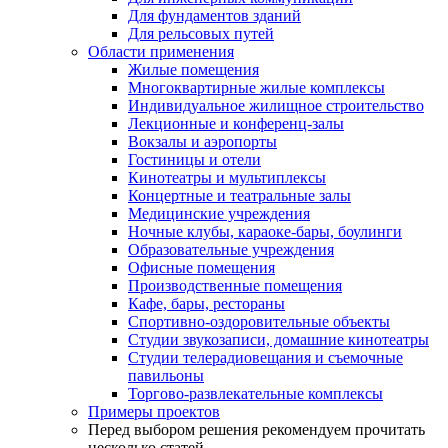
Для фундаментов зданий
Для рельсовых путей
Области применения
Жилые помещения
Многоквартирные жилые комплексы
Индивидуальное жилищное строительство
Лекционные и конференц-залы
Вокзалы и аэропорты
Гостиницы и отели
Кинотеатры и мультиплексы
Концертные и театральные залы
Медицинские учреждения
Ночные клубы, караоке-бары, боулинги
Образовательные учреждения
Офисные помещения
Производственные помещения
Кафе, бары, рестораны
Спортивно-оздоровительные объекты
Студии звукозаписи, домашние кинотеатры
Студии телерадиовещания и съемочные
павильоны
Торгово-развлекательные комплексы
Примеры проектов
Перед выбором решения рекомендуем прочитать
несколько статей