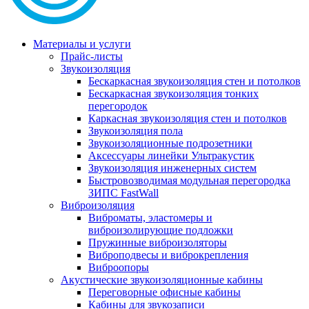
Материалы и услуги
Прайс-листы
Звукоизоляция
Бескаркасная звукоизоляция стен и потолков
Бескаркасная звукоизоляция тонких
перегородок
Каркасная звукоизоляция стен и потолков
Звукоизоляция пола
Звукоизоляционные подрозетники
Аксессуары линейки Ультракустик
Звукоизоляция инженерных систем
Быстровозводимая модульная перегородка
ЗИПС FastWall
Виброизоляция
Виброматы, эластомеры и
виброизолирующие подложки
Пружинные виброизоляторы
Виброподвесы и виброкрепления
Виброопоры
Акустические звукоизоляционные кабины
Переговорные офисные кабины
Кабины для звукозаписи