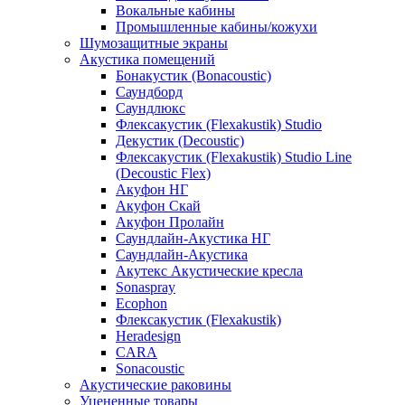
Вокальные кабины
Промышленные кабины/кожухи
Шумозащитные экраны
Акустика помещений
Бонакустик (Bonacoustic)
Саундборд
Саундлюкс
Флексакустик (Flexakustik) Studio
Декустик (Decoustic)
Флексакустик (Flexakustik) Studio Line
(Decoustic Flex)
Акуфон НГ
Акуфон Скай
Акуфон Пролайн
Саундлайн-Акустика НГ
Саундлайн-Акустика
Акутекс Акустические кресла
Sonaspray
Ecophon
Флексакустик (Flexakustik)
Heradesign
CARA
Sonacoustic
Акустические раковины
Уцененные товары