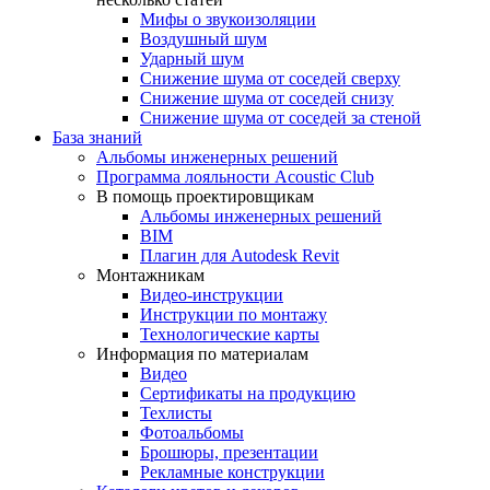
Мифы о звукоизоляции
Воздушный шум
Ударный шум
Снижение шума от соседей сверху
Снижение шума от соседей снизу
Снижение шума от соседей за стеной
База знаний
Альбомы инженерных решений
Программа лояльности Acoustic Club
В помощь проектировщикам
Альбомы инженерных решений
BIM
Плагин для Autodesk Revit
Монтажникам
Видео-инструкции
Инструкции по монтажу
Технологические карты
Информация по материалам
Видео
Сертификаты на продукцию
Техлисты
Фотоальбомы
Брошюры, презентации
Рекламные конструкции