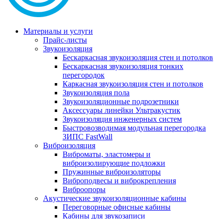
Материалы и услуги
Прайс-листы
Звукоизоляция
Бескаркасная звукоизоляция стен и потолков
Бескаркасная звукоизоляция тонких
перегородок
Каркасная звукоизоляция стен и потолков
Звукоизоляция пола
Звукоизоляционные подрозетники
Аксессуары линейки Ультракустик
Звукоизоляция инженерных систем
Быстровозводимая модульная перегородка
ЗИПС FastWall
Виброизоляция
Виброматы, эластомеры и
виброизолирующие подложки
Пружинные виброизоляторы
Виброподвесы и виброкрепления
Виброопоры
Акустические звукоизоляционные кабины
Переговорные офисные кабины
Кабины для звукозаписи