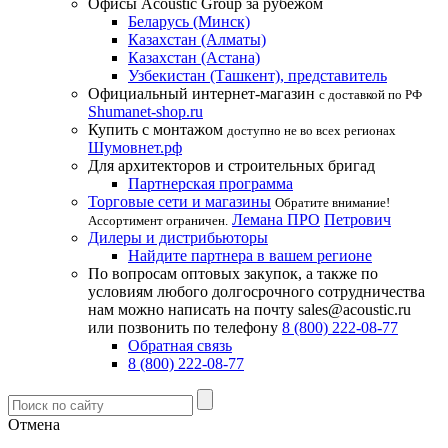
Офисы Acoustic Group за рубежом
Беларусь (Минск)
Казахстан (Алматы)
Казахстан (Астана)
Узбекистан (Ташкент), представитель
Официальный интернет-магазин
с доставкой по РФ
Shumanet-shop.ru
Купить с монтажом
доступно не во всех регионах
Шумовнет.рф
Для архитекторов и строительных бригад
Партнерская программа
Торговые сети и магазины
Обратите внимание!
Лемана ПРО
Петрович
Ассортимент ограничен.
Дилеры и дистрибьюторы
Найдите партнера в вашем регионе
По вопросам оптовых закупок, а также по
условиям любого долгосрочного сотрудничества
нам можно написать на почту sales@acoustic.ru
или позвонить по телефону
8 (800) 222-08-77
Обратная связь
8 (800) 222-08-77
Отмена