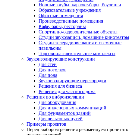
Ночные клубы, караоке-бары, боулинги
Образовательные учреждения
Офисные помещения
Производственные помещения
Кафе, бары, рестораны
Спортивно-оздоровительные объекты
Студии звукозаписи, домашние кинотеатры
Студии телерадиовещания и съемочные
павильоны
Торгово-развлекательные комплексы
Звукоизолирующие конструкции
Для стен
Для потолков
Для пола
Звукоизолирующие перегородки
Решения для бизнеса
Решения для частного дома
Решения по виброизоляции
Для оборудования
Для инженерных коммуникаций
Для фундаментов зданий
Для рельсовых путей
Примеры проектов
Перед выбором решения рекомендуем прочитать
несколько статей