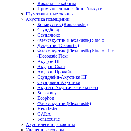
Вокальные кабины
Промышленные кабины/кожухи
Шумозащитные экраны
Акустика помещений
Бонакустик (Bonacoustic)
Саундборд
Саундлюкс
Флексакустик (Flexakustik) Studio
Декустик (Decoustic)
Флексакустик (Flexakustik) Studio Line
(Decoustic Flex)
Акуфон НГ
Акуфон Скай
Акуфон Пролайн
Саундлайн-Акустика НГ
Саундлайн-Акустика
Акутекс Акустические кресла
Sonaspray
Ecophon
Флексакустик (Flexakustik)
Heradesign
CARA
Sonacoustic
Акустические раковины
Уцененные товары