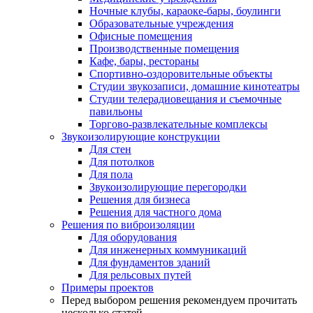
Ночные клубы, караоке-бары, боулинги
Образовательные учреждения
Офисные помещения
Производственные помещения
Кафе, бары, рестораны
Спортивно-оздоровительные объекты
Студии звукозаписи, домашние кинотеатры
Студии телерадиовещания и съемочные
павильоны
Торгово-развлекательные комплексы
Звукоизолирующие конструкции
Для стен
Для потолков
Для пола
Звукоизолирующие перегородки
Решения для бизнеса
Решения для частного дома
Решения по виброизоляции
Для оборудования
Для инженерных коммуникаций
Для фундаментов зданий
Для рельсовых путей
Примеры проектов
Перед выбором решения рекомендуем прочитать
несколько статей