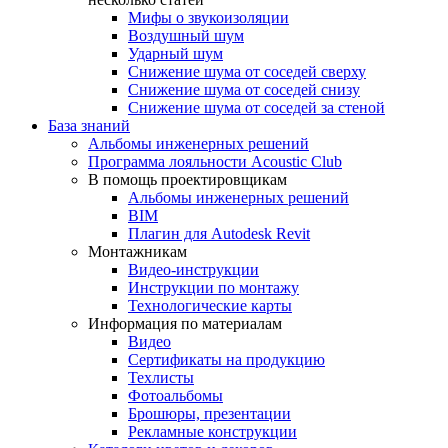
Мифы о звукоизоляции
Воздушный шум
Ударный шум
Снижение шума от соседей сверху
Снижение шума от соседей снизу
Снижение шума от соседей за стеной
База знаний
Альбомы инженерных решений
Программа лояльности Acoustic Club
В помощь проектировщикам
Альбомы инженерных решений
BIM
Плагин для Autodesk Revit
Монтажникам
Видео-инструкции
Инструкции по монтажу
Технологические карты
Информация по материалам
Видео
Сертификаты на продукцию
Техлисты
Фотоальбомы
Брошюры, презентации
Рекламные конструкции