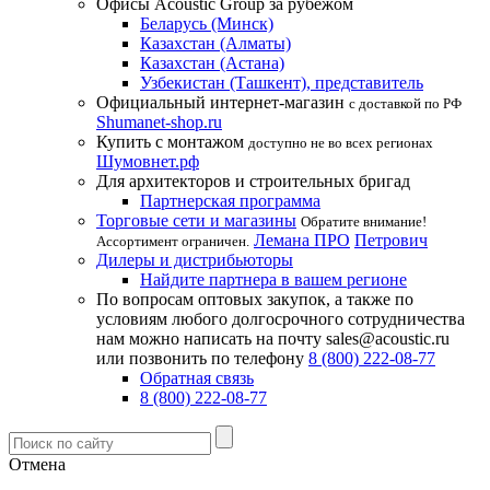
Офисы Acoustic Group за рубежом
Беларусь (Минск)
Казахстан (Алматы)
Казахстан (Астана)
Узбекистан (Ташкент), представитель
Официальный интернет-магазин
с доставкой по РФ
Shumanet-shop.ru
Купить с монтажом
доступно не во всех регионах
Шумовнет.рф
Для архитекторов и строительных бригад
Партнерская программа
Торговые сети и магазины
Обратите внимание!
Лемана ПРО
Петрович
Ассортимент ограничен.
Дилеры и дистрибьюторы
Найдите партнера в вашем регионе
По вопросам оптовых закупок, а также по
условиям любого долгосрочного сотрудничества
нам можно написать на почту sales@acoustic.ru
или позвонить по телефону
8 (800) 222-08-77
Обратная связь
8 (800) 222-08-77
Отмена