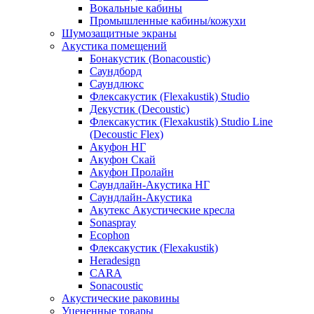
Вокальные кабины
Промышленные кабины/кожухи
Шумозащитные экраны
Акустика помещений
Бонакустик (Bonacoustic)
Саундборд
Саундлюкс
Флексакустик (Flexakustik) Studio
Декустик (Decoustic)
Флексакустик (Flexakustik) Studio Line
(Decoustic Flex)
Акуфон НГ
Акуфон Скай
Акуфон Пролайн
Саундлайн-Акустика НГ
Саундлайн-Акустика
Акутекс Акустические кресла
Sonaspray
Ecophon
Флексакустик (Flexakustik)
Heradesign
CARA
Sonacoustic
Акустические раковины
Уцененные товары