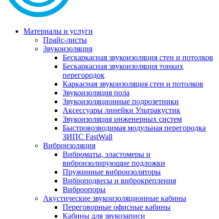
Материалы и услуги
Прайс-листы
Звукоизоляция
Бескаркасная звукоизоляция стен и потолков
Бескаркасная звукоизоляция тонких
перегородок
Каркасная звукоизоляция стен и потолков
Звукоизоляция пола
Звукоизоляционные подрозетники
Аксессуары линейки Ультракустик
Звукоизоляция инженерных систем
Быстровозводимая модульная перегородка
ЗИПС FastWall
Виброизоляция
Виброматы, эластомеры и
виброизолирующие подложки
Пружинные виброизоляторы
Виброподвесы и виброкрепления
Виброопоры
Акустические звукоизоляционные кабины
Переговорные офисные кабины
Кабины для звукозаписи