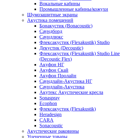
Вокальные кабины
Промышленные кабины/кожухи
Шумозащитные экраны
Акустика помещений
Бонакустик (Bonacoustic)
Саундборд
Саундлюкс
Флексакустик (Flexakustik) Studio
Декустик (Decoustic)
Флексакустик (Flexakustik) Studio Line
(Decoustic Flex)
Акуфон НГ
Акуфон Скай
Акуфон Пролайн
Саундлайн-Акустика НГ
Саундлайн-Акустика
Акутекс Акустические кресла
Sonaspray
Ecophon
Флексакустик (Flexakustik)
Heradesign
CARA
Sonacoustic
Акустические раковины
Уцененные товары