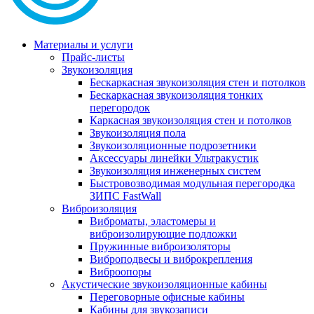
Материалы и услуги
Прайс-листы
Звукоизоляция
Бескаркасная звукоизоляция стен и потолков
Бескаркасная звукоизоляция тонких
перегородок
Каркасная звукоизоляция стен и потолков
Звукоизоляция пола
Звукоизоляционные подрозетники
Аксессуары линейки Ультракустик
Звукоизоляция инженерных систем
Быстровозводимая модульная перегородка
ЗИПС FastWall
Виброизоляция
Виброматы, эластомеры и
виброизолирующие подложки
Пружинные виброизоляторы
Виброподвесы и виброкрепления
Виброопоры
Акустические звукоизоляционные кабины
Переговорные офисные кабины
Кабины для звукозаписи