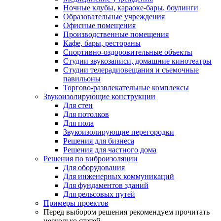
Ночные клубы, караоке-бары, боулинги
Образовательные учреждения
Офисные помещения
Производственные помещения
Кафе, бары, рестораны
Спортивно-оздоровительные объекты
Студии звукозаписи, домашние кинотеатры
Студии телерадиовещания и съемочные
павильоны
Торгово-развлекательные комплексы
Звукоизолирующие конструкции
Для стен
Для потолков
Для пола
Звукоизолирующие перегородки
Решения для бизнеса
Решения для частного дома
Решения по виброизоляции
Для оборудования
Для инженерных коммуникаций
Для фундаментов зданий
Для рельсовых путей
Примеры проектов
Перед выбором решения рекомендуем прочитать
несколько статей