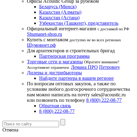
Офисы Acoustic Group за рубежом
Беларусь (Минск)
Казахстан (Алматы)
Казахстан (Астана)
Узбекистан (Ташкент), представитель
Официальный интернет-магазин
с доставкой по РФ
Shumanet-shop.ru
Купить с монтажом
доступно не во всех регионах
Шумовнет.рф
Для архитекторов и строительных бригад
Партнерская программа
Торговые сети и магазины
Обратите внимание!
Лемана ПРО
Петрович
Ассортимент ограничен.
Дилеры и дистрибьюторы
Найдите партнера в вашем регионе
По вопросам оптовых закупок, а также по
условиям любого долгосрочного сотрудничества
нам можно написать на почту sales@acoustic.ru
или позвонить по телефону
8 (800) 222-08-77
Обратная связь
8 (800) 222-08-77
Отмена