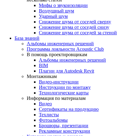
Мифы о звукоизоляции
Воздушный шум
Ударный шум
Снижение шума от соседей сверху
Снижение шума от соседей снизу
Снижение шума от соседей за стеной
База знаний
Альбомы инженерных решений
Программа лояльности Acoustic Club
В помощь проектировщикам
Альбомы инженерных решений
BIM
Плагин для Autodesk Revit
Монтажникам
Видео-инструкции
Инструкции по монтажу
Технологические карты
Информация по материалам
Видео
Сертификаты на продукцию
Техлисты
Фотоальбомы
Брошюры, презентации
Рекламные конструкции