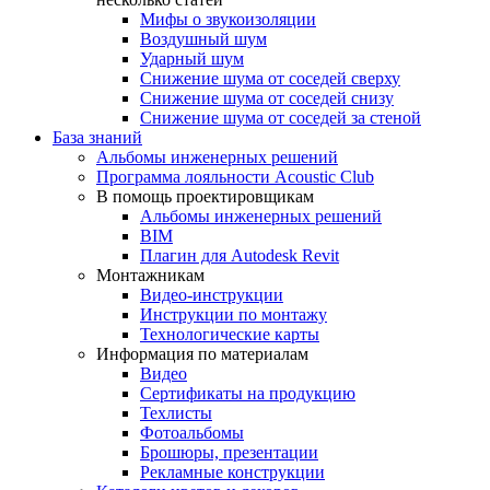
Мифы о звукоизоляции
Воздушный шум
Ударный шум
Снижение шума от соседей сверху
Снижение шума от соседей снизу
Снижение шума от соседей за стеной
База знаний
Альбомы инженерных решений
Программа лояльности Acoustic Club
В помощь проектировщикам
Альбомы инженерных решений
BIM
Плагин для Autodesk Revit
Монтажникам
Видео-инструкции
Инструкции по монтажу
Технологические карты
Информация по материалам
Видео
Сертификаты на продукцию
Техлисты
Фотоальбомы
Брошюры, презентации
Рекламные конструкции