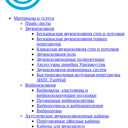
Материалы и услуги
Прайс-листы
Звукоизоляция
Бескаркасная звукоизоляция стен и потолков
Бескаркасная звукоизоляция тонких
перегородок
Каркасная звукоизоляция стен и потолков
Звукоизоляция пола
Звукоизоляционные подрозетники
Аксессуары линейки Ультракустик
Звукоизоляция инженерных систем
Быстровозводимая модульная перегородка
ЗИПС FastWall
Виброизоляция
Виброматы, эластомеры и
виброизолирующие подложки
Пружинные виброизоляторы
Виброподвесы и виброкрепления
Виброопоры
Акустические звукоизоляционные кабины
Переговорные офисные кабины
Кабины для звукозаписи