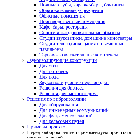
Ночные клубы, караоке-бары, боулинги
Образовательные учреждения
Офисные помещения
Производственные помещения
Кафе, бары, рестораны
Спортивно-оздоровительные объекты
Студии звукозаписи, домашние кинотеатры
Студии телерадиовещания и съемочные
павильоны
Торгово-развлекательные комплексы
Звукоизолирующие конструкции
Для стен
Для потолков
Для пола
Звукоизолирующие перегородки
Решения для бизнеса
Решения для частного дома
Решения по виброизоляции
Для оборудования
Для инженерных коммуникаций
Для фундаментов зданий
Для рельсовых путей
Примеры проектов
Перед выбором решения рекомендуем прочитать
несколько статей