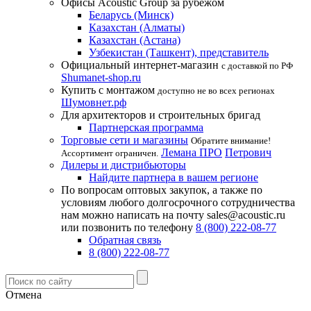
Офисы Acoustic Group за рубежом
Беларусь (Минск)
Казахстан (Алматы)
Казахстан (Астана)
Узбекистан (Ташкент), представитель
Официальный интернет-магазин
с доставкой по РФ
Shumanet-shop.ru
Купить с монтажом
доступно не во всех регионах
Шумовнет.рф
Для архитекторов и строительных бригад
Партнерская программа
Торговые сети и магазины
Обратите внимание!
Лемана ПРО
Петрович
Ассортимент ограничен.
Дилеры и дистрибьюторы
Найдите партнера в вашем регионе
По вопросам оптовых закупок, а также по
условиям любого долгосрочного сотрудничества
нам можно написать на почту sales@acoustic.ru
или позвонить по телефону
8 (800) 222-08-77
Обратная связь
8 (800) 222-08-77
Отмена