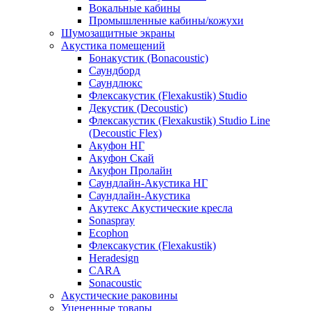
Вокальные кабины
Промышленные кабины/кожухи
Шумозащитные экраны
Акустика помещений
Бонакустик (Bonacoustic)
Саундборд
Саундлюкс
Флексакустик (Flexakustik) Studio
Декустик (Decoustic)
Флексакустик (Flexakustik) Studio Line
(Decoustic Flex)
Акуфон НГ
Акуфон Скай
Акуфон Пролайн
Саундлайн-Акустика НГ
Саундлайн-Акустика
Акутекс Акустические кресла
Sonaspray
Ecophon
Флексакустик (Flexakustik)
Heradesign
CARA
Sonacoustic
Акустические раковины
Уцененные товары