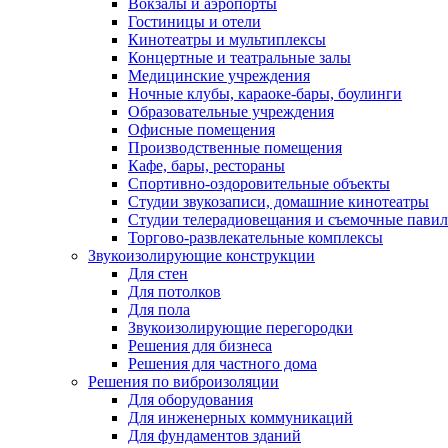
Вокзалы и аэропорты
Гостиницы и отели
Кинотеатры и мультиплексы
Концертные и театральные залы
Медицинские учреждения
Ночные клубы, караоке-бары, боулинги
Образовательные учреждения
Офисные помещения
Производственные помещения
Кафе, бары, рестораны
Спортивно-оздоровительные объекты
Студии звукозаписи, домашние кинотеатры
Студии телерадиовещания и съемочные пави
Торгово-развлекательные комплексы
Звукоизолирующие конструкции
Для стен
Для потолков
Для пола
Звукоизолирующие перегородки
Решения для бизнеса
Решения для частного дома
Решения по виброизоляции
Для оборудования
Для инженерных коммуникаций
Для фундаментов зданий