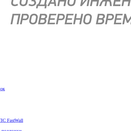
док
ПС FastWall
е подложки