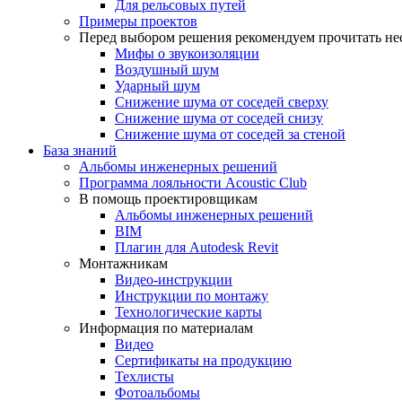
Для рельсовых путей
Примеры проектов
Перед выбором решения рекомендуем прочитать нес
Мифы о звукоизоляции
Воздушный шум
Ударный шум
Снижение шума от соседей сверху
Снижение шума от соседей снизу
Снижение шума от соседей за стеной
База знаний
Альбомы инженерных решений
Программа лояльности Acoustic Club
В помощь проектировщикам
Альбомы инженерных решений
BIM
Плагин для Autodesk Revit
Монтажникам
Видео-инструкции
Инструкции по монтажу
Технологические карты
Информация по материалам
Видео
Сертификаты на продукцию
Техлисты
Фотоальбомы