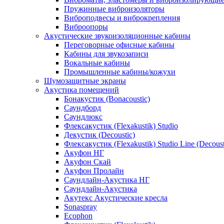
Пружинные виброизоляторы
Виброподвесы и виброкрепления
Виброопоры
Акустические звукоизоляционные кабины
Переговорные офисные кабины
Кабины для звукозаписи
Вокальные кабины
Промышленные кабины/кожухи
Шумозащитные экраны
Акустика помещений
Бонакустик (Bonacoustic)
Саундборд
Саундлюкс
Флексакустик (Flexakustik) Studio
Декустик (Decoustic)
Флексакустик (Flexakustik) Studio Line (Decoust
Акуфон НГ
Акуфон Скай
Акуфон Пролайн
Саундлайн-Акустика НГ
Саундлайн-Акустика
Акутекс Акустические кресла
Sonaspray
Ecophon