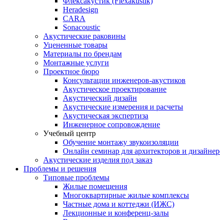
Флексакустик (Flexakustik)
Heradesign
CARA
Sonacoustic
Акустические раковины
Уцененные товары
Материалы по брендам
Монтажные услуги
Проектное бюро
Консультации инженеров-акустиков
Акустическое проектирование
Акустический дизайн
Акустические измерения и расчеты
Акустическая экспертиза
Инженерное сопровождение
Учебный центр
Обучение монтажу звукоизоляции
Онлайн семинар для архитекторов и дизайнер
Акустические изделия под заказ
Проблемы и решения
Типовые проблемы
Жилые помещения
Многоквартирные жилые комплексы
Частные дома и коттеджи (ИЖС)
Лекционные и конференц-залы