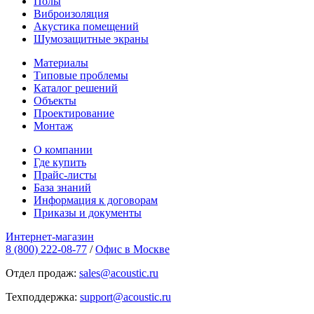
Полы
Виброизоляция
Акустика помещений
Шумозащитные экраны
Материалы
Типовые проблемы
Каталог решений
Объекты
Проектирование
Монтаж
О компании
Где купить
Прайс-листы
База знаний
Информация к договорам
Приказы и документы
Интернет-магазин
8 (800) 222-08-77
/
Офис в Москве
Отдел продаж:
sales@acoustic.ru
Техподдержка:
support@acoustic.ru