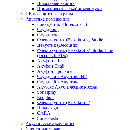
Вокальные кабины
Промышленные кабины/кожухи
Шумозащитные экраны
Акустика помещений
Бонакустик (Bonacoustic)
Саундборд
Саундлюкс
Флексакустик (Flexakustik) Studio
Декустик (Decoustic)
Флексакустик (Flexakustik) Studio Line
(Decoustic Flex)
Акуфон НГ
Акуфон Скай
Акуфон Пролайн
Саундлайн-Акустика НГ
Саундлайн-Акустика
Акутекс Акустические кресла
Sonaspray
Ecophon
Флексакустик (Flexakustik)
Heradesign
CARA
Sonacoustic
Акустические раковины
Уцененные товары