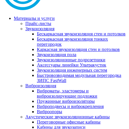
Материалы и услуги
Прайс-листы
Звукоизоляция
Бескаркасная звукоизоляция стен и потолков
Бескаркасная звукоизоляция тонких
перегородок
Каркасная звукоизоляция стен и потолков
Звукоизоляция пола
Звукоизоляционные подрозетники
Аксессуары линейки Ультракустик
Звукоизоляция инженерных систем
Быстровозводимая модульная перегородка
ЗИПС FastWall
Виброизоляция
Виброматы, эластомеры и
виброизолирующие подложки
Пружинные виброизоляторы
Виброподвесы и виброкрепления
Виброопоры
Акустические звукоизоляционные кабины
Переговорные офисные кабины
Кабины для звукозаписи