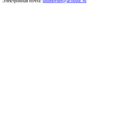
Электронная почта:
shumovnet@acoustic.ru