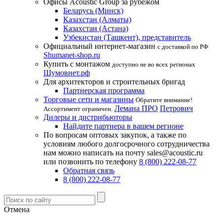
Офисы Acoustic Group за рубежом
Беларусь (Минск)
Казахстан (Алматы)
Казахстан (Астана)
Узбекистан (Ташкент), представитель
Официальный интернет-магазин
с доставкой по РФ
Shumanet-shop.ru
Купить с монтажом
доступно не во всех регионах
Шумовнет.рф
Для архитекторов и строительных бригад
Партнерская программа
Торговые сети и магазины
Обратите внимание!
Лемана ПРО
Петрович
Ассортимент ограничен.
Дилеры и дистрибьюторы
Найдите партнера в вашем регионе
По вопросам оптовых закупок, а также по
условиям любого долгосрочного сотрудничества
нам можно написать на почту sales@acoustic.ru
или позвонить по телефону
8 (800) 222-08-77
Обратная связь
8 (800) 222-08-77
Отмена