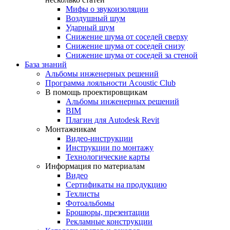
Мифы о звукоизоляции
Воздушный шум
Ударный шум
Снижение шума от соседей сверху
Снижение шума от соседей снизу
Снижение шума от соседей за стеной
База знаний
Альбомы инженерных решений
Программа лояльности Acoustic Club
В помощь проектировщикам
Альбомы инженерных решений
BIM
Плагин для Autodesk Revit
Монтажникам
Видео-инструкции
Инструкции по монтажу
Технологические карты
Информация по материалам
Видео
Сертификаты на продукцию
Техлисты
Фотоальбомы
Брошюры, презентации
Рекламные конструкции