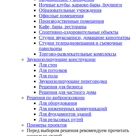
Ночные клубы, караоке-бары, боулинги
Образовательные учреждения
Офисные помещения
Производственные помещения
Кафе, бары, рестораны
Спортивно-оздоровительные объекты
Студии звукозаписи, домашние кинотеатры
Студии телерадиовещания и съемочные
павильоны
Торгово-развлекательные комплексы
Звукоизолирующие конструкции
Для стен
Для потолков
Для пола
Звукоизолирующие перегородки
Решения для бизнеса
Решения для частного дома
Решения по виброизоляции
Для оборудования
Для инженерных коммуникаций
Для фундаментов зданий
Для рельсовых путей
Примеры проектов
Перед выбором решения рекомендуем прочитать
несколько статей