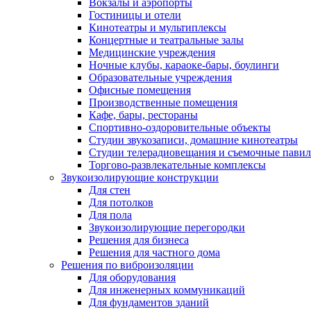
Вокзалы и аэропорты
Гостиницы и отели
Кинотеатры и мультиплексы
Концертные и театральные залы
Медицинские учреждения
Ночные клубы, караоке-бары, боулинги
Образовательные учреждения
Офисные помещения
Производственные помещения
Кафе, бары, рестораны
Спортивно-оздоровительные объекты
Студии звукозаписи, домашние кинотеатры
Студии телерадиовещания и съемочные пави
Торгово-развлекательные комплексы
Звукоизолирующие конструкции
Для стен
Для потолков
Для пола
Звукоизолирующие перегородки
Решения для бизнеса
Решения для частного дома
Решения по виброизоляции
Для оборудования
Для инженерных коммуникаций
Для фундаментов зданий