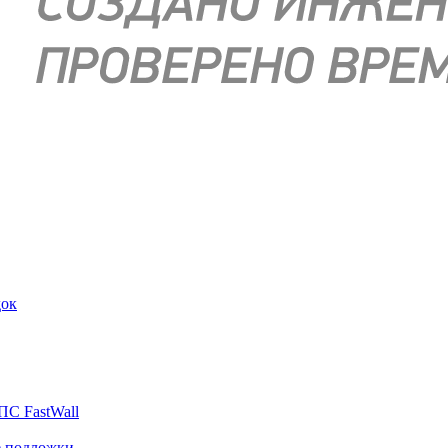
док
ПС FastWall
е подложки