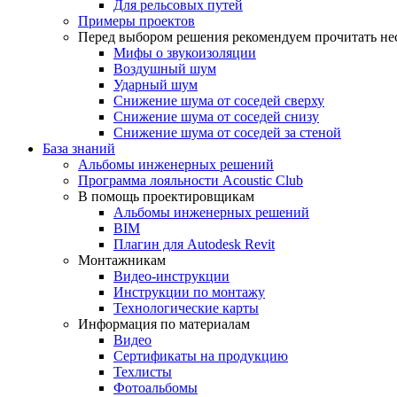
Для рельсовых путей
Примеры проектов
Перед выбором решения рекомендуем прочитать нес
Мифы о звукоизоляции
Воздушный шум
Ударный шум
Снижение шума от соседей сверху
Снижение шума от соседей снизу
Снижение шума от соседей за стеной
База знаний
Альбомы инженерных решений
Программа лояльности Acoustic Club
В помощь проектировщикам
Альбомы инженерных решений
BIM
Плагин для Autodesk Revit
Монтажникам
Видео-инструкции
Инструкции по монтажу
Технологические карты
Информация по материалам
Видео
Сертификаты на продукцию
Техлисты
Фотоальбомы