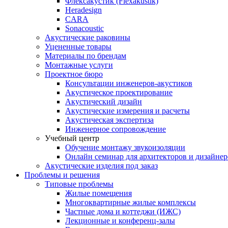
Флексакустик (Flexakustik)
Heradesign
CARA
Sonacoustic
Акустические раковины
Уцененные товары
Материалы по брендам
Монтажные услуги
Проектное бюро
Консультации инженеров-акустиков
Акустическое проектирование
Акустический дизайн
Акустические измерения и расчеты
Акустическая экспертиза
Инженерное сопровождение
Учебный центр
Обучение монтажу звукоизоляции
Онлайн семинар для архитекторов и дизайнер
Акустические изделия под заказ
Проблемы и решения
Типовые проблемы
Жилые помещения
Многоквартирные жилые комплексы
Частные дома и коттеджи (ИЖС)
Лекционные и конференц-залы