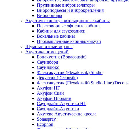
Пружинные виброизоляторы
Виброподвесы и виброкрепления
Виброопоры
Акустические звукоизоляционные кабины
Переговорные офисные кабины
Кабины для звукозаписи
Вокальные кабины
Промышленные кабины/кожухи
Шумозащитные экраны
Акустика помещений
Бонакустик (Bonacoustic)
Саундборд
Саундлюкс
Флексакустик (Flexakustik) Studio
Декустик (Decoustic)
Флексакустик (Flexakustik) Studio Line (Decoust
Акуфон НГ
Акуфон Скай
Акуфон Пролайн
Саундлайн-Акустика НГ
Саундлайн-Акустика
Акутекс Акустические кресла
Sonaspray
Ecophon