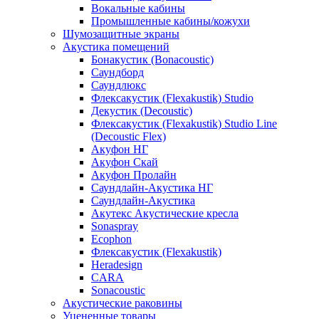
Вокальные кабины
Промышленные кабины/кожухи
Шумозащитные экраны
Акустика помещений
Бонакустик (Bonacoustic)
Саундборд
Саундлюкс
Флексакустик (Flexakustik) Studio
Декустик (Decoustic)
Флексакустик (Flexakustik) Studio Line
(Decoustic Flex)
Акуфон НГ
Акуфон Скай
Акуфон Пролайн
Саундлайн-Акустика НГ
Саундлайн-Акустика
Акутекс Акустические кресла
Sonaspray
Ecophon
Флексакустик (Flexakustik)
Heradesign
CARA
Sonacoustic
Акустические раковины
Уцененные товары