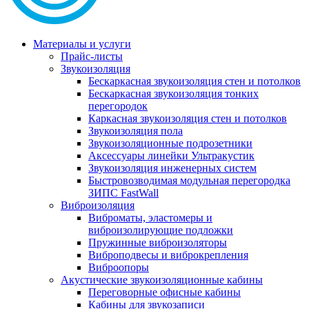
Материалы и услуги
Прайс-листы
Звукоизоляция
Бескаркасная звукоизоляция стен и потолков
Бескаркасная звукоизоляция тонких
перегородок
Каркасная звукоизоляция стен и потолков
Звукоизоляция пола
Звукоизоляционные подрозетники
Аксессуары линейки Ультракустик
Звукоизоляция инженерных систем
Быстровозводимая модульная перегородка
ЗИПС FastWall
Виброизоляция
Виброматы, эластомеры и
виброизолирующие подложки
Пружинные виброизоляторы
Виброподвесы и виброкрепления
Виброопоры
Акустические звукоизоляционные кабины
Переговорные офисные кабины
Кабины для звукозаписи