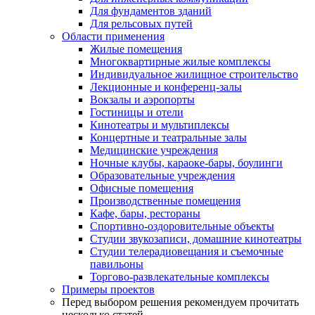
Для фундаментов зданий
Для рельсовых путей
Области применения
Жилые помещения
Многоквартирные жилые комплексы
Индивидуальное жилищное строительство
Лекционные и конференц-залы
Вокзалы и аэропорты
Гостиницы и отели
Кинотеатры и мультиплексы
Концертные и театральные залы
Медицинские учреждения
Ночные клубы, караоке-бары, боулинги
Образовательные учреждения
Офисные помещения
Производственные помещения
Кафе, бары, рестораны
Спортивно-оздоровительные объекты
Студии звукозаписи, домашние кинотеатры
Студии телерадиовещания и съемочные
павильоны
Торгово-развлекательные комплексы
Примеры проектов
Перед выбором решения рекомендуем прочитать
несколько статей