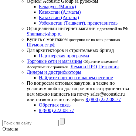
Офисы Acoustic Group за рубежом
Беларусь (Минск)
Казахстан (Алматы)
Казахстан (Астана)
Узбекистан (Ташкент), представитель
Официальный интернет-магазин
с доставкой по РФ
Shumanet-shop.ru
Купить с монтажом
доступно не во всех регионах
Шумовнет.рф
Для архитекторов и строительных бригад
Партнерская программа
Торговые сети и магазины
Обратите внимание!
Лемана ПРО
Петрович
Ассортимент ограничен.
Дилеры и дистрибьюторы
Найдите партнера в вашем регионе
По вопросам оптовых закупок, а также по
условиям любого долгосрочного сотрудничества
нам можно написать на почту sales@acoustic.ru
или позвонить по телефону
8 (800) 222-08-77
Обратная связь
8 (800) 222-08-77
Отмена