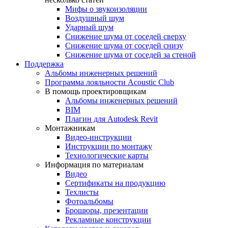
Мифы о звукоизоляции
Воздушный шум
Ударный шум
Снижение шума от соседей сверху
Снижение шума от соседей снизу
Снижение шума от соседей за стеной
Поддержка
Альбомы инженерных решений
Программа лояльности Acoustic Club
В помощь проектировщикам
Альбомы инженерных решений
BIM
Плагин для Autodesk Revit
Монтажникам
Видео-инструкции
Инструкции по монтажу
Технологические карты
Информация по материалам
Видео
Сертификаты на продукцию
Техлисты
Фотоальбомы
Брошюры, презентации
Рекламные конструкции