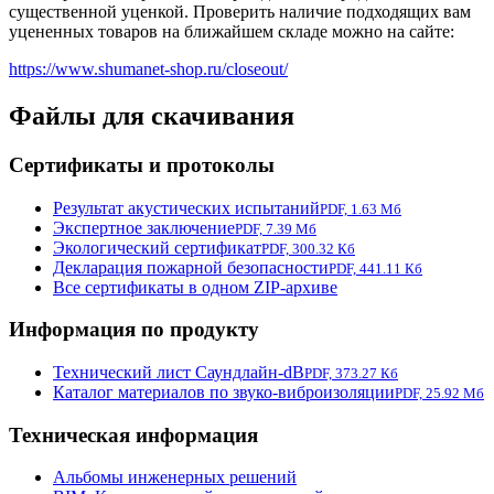
существенной уценкой. Проверить наличие подходящих вам
уцененных товаров на ближайшем складе можно на сайте:
https://www.shumanet-shop.ru/closeout/
Файлы для скачивания
Сертификаты и протоколы
Результат акустических испытаний
PDF, 1.63 Мб
Экспертное заключение
PDF, 7.39 Мб
Экологический сертификат
PDF, 300.32 Кб
Декларация пожарной безопасности
PDF, 441.11 Кб
Все сертификаты в одном ZIP-архиве
Информация по продукту
Технический лист Саундлайн-dB
PDF, 373.27 Кб
Каталог материалов по звуко-виброизоляции
PDF, 25.92 Мб
Техническая информация
Альбомы инженерных решений