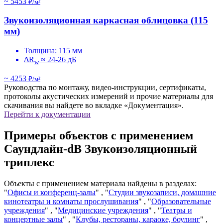
~ 5453
₽/м²
Звукоизоляционная каркасная облицовка (115
мм)
Толщина: 115 мм
ΔR
≈ 24-26 дБ
w
~ 4253
₽/м²
Руководства по монтажу, видео-инструкции, сертификаты,
протоколы акустических измерений и прочие материалы для
скачивания вы найдете во вкладке «Документация».
Перейти к документации
Примеры объектов с применением
Саундлайн-dB Звукоизоляционный
триплекс
Объекты с применением материала найдены в разделах:
"
Офисы и конференц-залы
" , "
Студии звукозаписи, домашние
кинотеатры и комнаты прослушивания
" , "
Образовательные
учреждения
" , "
Медицинские учреждения
" , "
Театры и
концертные залы
" , "
Клубы, рестораны, караоке, боулинг
" ,