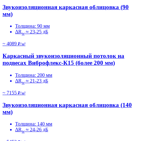
Звукоизоляционная каркасная облицовка (90
мм)
Толщина: 90 мм
ΔR
≈ 23-25 дБ
w
~ 4089
₽/м²
Каркасный звукоизоляционный потолок на
подвесах Виброфлекс-К15 (более 200 мм)
Толщина: 200 мм
ΔR
≈ 21-23 дБ
w
~ 7155
₽/м²
Звукоизоляционная каркасная облицовка (140
мм)
Толщина: 140 мм
ΔR
≈ 24-26 дБ
w