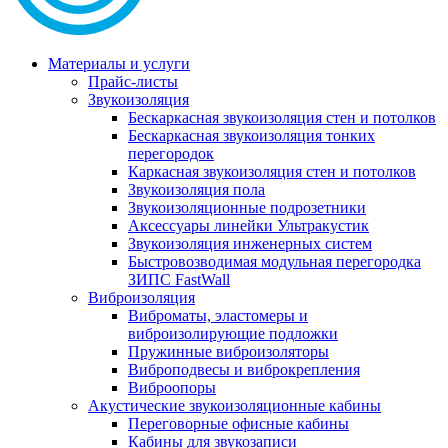
Материалы и услуги
Прайс-листы
Звукоизоляция
Бескаркасная звукоизоляция стен и потолков
Бескаркасная звукоизоляция тонких
перегородок
Каркасная звукоизоляция стен и потолков
Звукоизоляция пола
Звукоизоляционные подрозетники
Аксессуары линейки Ультракустик
Звукоизоляция инженерных систем
Быстровозводимая модульная перегородка
ЗИПС FastWall
Виброизоляция
Виброматы, эластомеры и
виброизолирующие подложки
Пружинные виброизоляторы
Виброподвесы и виброкрепления
Виброопоры
Акустические звукоизоляционные кабины
Переговорные офисные кабины
Кабины для звукозаписи