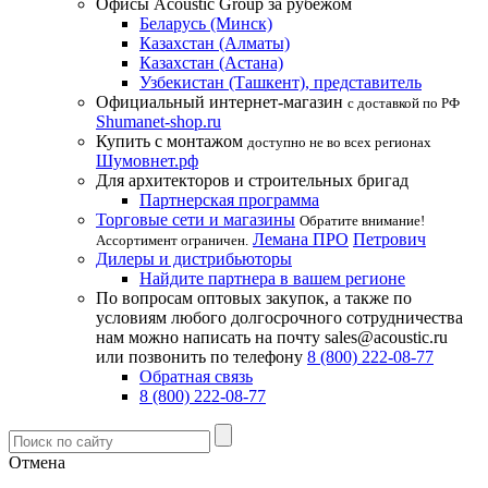
Офисы Acoustic Group за рубежом
Беларусь (Минск)
Казахстан (Алматы)
Казахстан (Астана)
Узбекистан (Ташкент), представитель
Официальный интернет-магазин
с доставкой по РФ
Shumanet-shop.ru
Купить с монтажом
доступно не во всех регионах
Шумовнет.рф
Для архитекторов и строительных бригад
Партнерская программа
Торговые сети и магазины
Обратите внимание!
Лемана ПРО
Петрович
Ассортимент ограничен.
Дилеры и дистрибьюторы
Найдите партнера в вашем регионе
По вопросам оптовых закупок, а также по
условиям любого долгосрочного сотрудничества
нам можно написать на почту sales@acoustic.ru
или позвонить по телефону
8 (800) 222-08-77
Обратная связь
8 (800) 222-08-77
Отмена