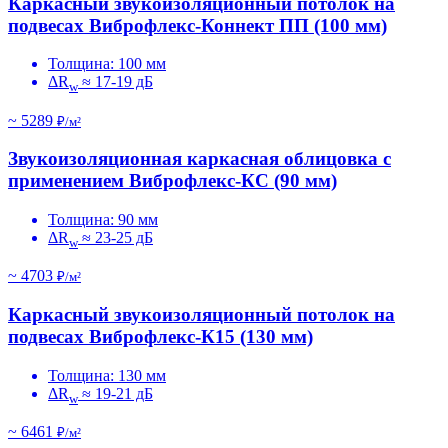
Каркасный звукоизоляционный потолок на
подвесах Виброфлекс-Коннект ПП (100 мм)
Толщина: 100 мм
ΔR
≈ 17-19 дБ
w
~ 5289
₽/м²
Звукоизоляционная каркасная облицовка с
применением Виброфлекс-КС (90 мм)
Толщина: 90 мм
ΔR
≈ 23-25 дБ
w
~ 4703
₽/м²
Каркасный звукоизоляционный потолок на
подвесах Виброфлекс-К15 (130 мм)
Толщина: 130 мм
ΔR
≈ 19-21 дБ
w
~ 6461
₽/м²