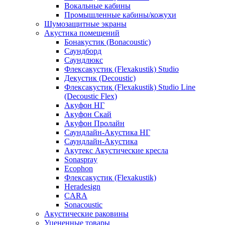
Вокальные кабины
Промышленные кабины/кожухи
Шумозащитные экраны
Акустика помещений
Бонакустик (Bonacoustic)
Саундборд
Саундлюкс
Флексакустик (Flexakustik) Studio
Декустик (Decoustic)
Флексакустик (Flexakustik) Studio Line
(Decoustic Flex)
Акуфон НГ
Акуфон Скай
Акуфон Пролайн
Саундлайн-Акустика НГ
Саундлайн-Акустика
Акутекс Акустические кресла
Sonaspray
Ecophon
Флексакустик (Flexakustik)
Heradesign
CARA
Sonacoustic
Акустические раковины
Уцененные товары