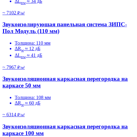
ΔL
≈ 34 дБ
nw
~ 7102
₽/м²
Звукоизолирующая панельная система ЗИПС-
Пол Модуль (110 мм)
Толщина: 110 мм
ΔR
≈ 12 дБ
w
ΔL
≈ 41 дБ
nw
~ 7967
₽/м²
Звукоизоляционная каркасная перегородка на
каркасе 50 мм
Толщина: 108 мм
ΔR
≈ 60 дБ
w
~ 6314
₽/м²
Звукоизоляционная каркасная перегородка на
каркасе 100 мм