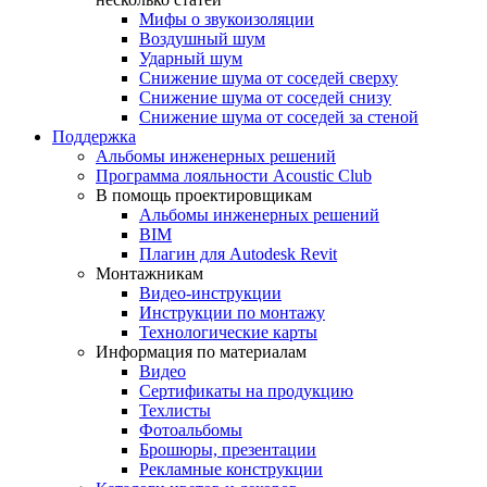
Мифы о звукоизоляции
Воздушный шум
Ударный шум
Снижение шума от соседей сверху
Снижение шума от соседей снизу
Снижение шума от соседей за стеной
Поддержка
Альбомы инженерных решений
Программа лояльности Acoustic Club
В помощь проектировщикам
Альбомы инженерных решений
BIM
Плагин для Autodesk Revit
Монтажникам
Видео-инструкции
Инструкции по монтажу
Технологические карты
Информация по материалам
Видео
Сертификаты на продукцию
Техлисты
Фотоальбомы
Брошюры, презентации
Рекламные конструкции