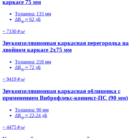
каркасе 75 мм
Толщина: 133 мм
ΔR
≈ 62 дБ
w
~ 7330
₽/м²
Звукоизоляционная каркасная перегородка на
двойном каркасе 2х75 мм
Толщина: 218 мм
ΔR
≈ 72 дБ
w
~ 9419
₽/м²
Звукоизоляционная каркасная облицовка с
применением Виброфлекс-коннект-ПС (90 мм)
Толщина: 90 мм
ΔR
≈ 22-24 дБ
w
~ 4475
₽/м²