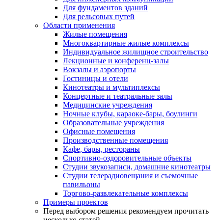
Для фундаментов зданий
Для рельсовых путей
Области применения
Жилые помещения
Многоквартирные жилые комплексы
Индивидуальное жилищное строительство
Лекционные и конференц-залы
Вокзалы и аэропорты
Гостиницы и отели
Кинотеатры и мультиплексы
Концертные и театральные залы
Медицинские учреждения
Ночные клубы, караоке-бары, боулинги
Образовательные учреждения
Офисные помещения
Производственные помещения
Кафе, бары, рестораны
Спортивно-оздоровительные объекты
Студии звукозаписи, домашние кинотеатры
Студии телерадиовещания и съемочные
павильоны
Торгово-развлекательные комплексы
Примеры проектов
Перед выбором решения рекомендуем прочитать
несколько статей