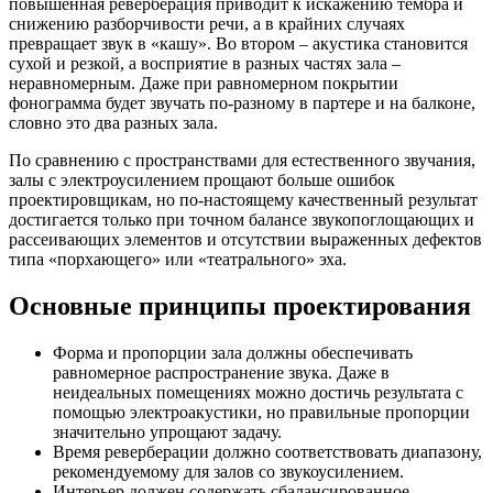
повышенная реверберация приводит к искажению тембра и
снижению разборчивости речи, а в крайних случаях
превращает звук в «кашу». Во втором – акустика становится
сухой и резкой, а восприятие в разных частях зала –
неравномерным. Даже при равномерном покрытии
фонограмма будет звучать по-разному в партере и на балконе,
словно это два разных зала.
По сравнению с пространствами для естественного звучания,
залы с электроусилением прощают больше ошибок
проектировщикам, но по-настоящему качественный результат
достигается только при точном балансе звукопоглощающих и
рассеивающих элементов и отсутствии выраженных дефектов
типа «порхающего» или «театрального» эха.
Основные принципы проектирования
Форма и пропорции зала должны обеспечивать
равномерное распространение звука. Даже в
неидеальных помещениях можно достичь результата с
помощью электроакустики, но правильные пропорции
значительно упрощают задачу.
Время реверберации должно соответствовать диапазону,
рекомендуемому для залов со звукоусилением.
Интерьер должен содержать сбалансированное