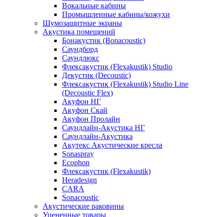
Вокальные кабины
Промышленные кабины/кожухи
Шумозащитные экраны
Акустика помещений
Бонакустик (Bonacoustic)
Саундборд
Саундлюкс
Флексакустик (Flexakustik) Studio
Декустик (Decoustic)
Флексакустик (Flexakustik) Studio Line
(Decoustic Flex)
Акуфон НГ
Акуфон Скай
Акуфон Пролайн
Саундлайн-Акустика НГ
Саундлайн-Акустика
Акутекс Акустические кресла
Sonaspray
Ecophon
Флексакустик (Flexakustik)
Heradesign
CARA
Sonacoustic
Акустические раковины
Уцененные товары