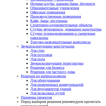
Ночные клубы, караоке-бары, боулинги
Образовательные учреждения
Офисные помещения
Производственные помещения
Кафе, бары, рестораны
Спортивно-оздоровительные объекты
Студии звукозаписи, домашние кинотеатры
Студии телерадиовещания и съемочные
павильоны
Торгово-развлекательные комплексы
Звукоизолирующие конструкции
Для стен
Для потолков
Для пола
Звукоизолирующие перегородки
Решения для бизнеса
Решения для частного дома
Решения по виброизоляции
Для оборудования
Для инженерных коммуникаций
Для фундаментов зданий
Для рельсовых путей
Примеры проектов
Перед выбором решения рекомендуем прочитать
несколько статей