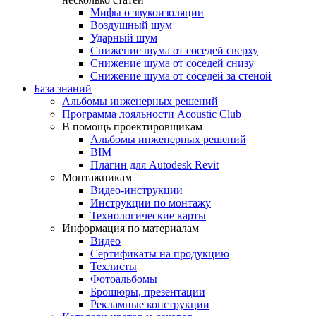
Мифы о звукоизоляции
Воздушный шум
Ударный шум
Снижение шума от соседей сверху
Снижение шума от соседей снизу
Снижение шума от соседей за стеной
База знаний
Альбомы инженерных решений
Программа лояльности Acoustic Club
В помощь проектировщикам
Альбомы инженерных решений
BIM
Плагин для Autodesk Revit
Монтажникам
Видео-инструкции
Инструкции по монтажу
Технологические карты
Информация по материалам
Видео
Сертификаты на продукцию
Техлисты
Фотоальбомы
Брошюры, презентации
Рекламные конструкции