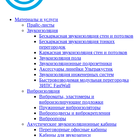
Материалы и услуги
Прайс-листы
Звукоизоляция
Бескаркасная звукоизоляция стен и потолков
Бескаркасная звукоизоляция тонких
перегородок
Каркасная звукоизоляция стен и потолков
Звукоизоляция пола
Звукоизоляционные подрозетники
Аксессуары линейки Ультракустик
Звукоизоляция инженерных систем
Быстровозводимая модульная перегородка
ЗИПС FastWall
Виброизоляция
Виброматы, эластомеры и
виброизолирующие подложки
Пружинные виброизоляторы
Виброподвесы и виброкрепления
Виброопоры
Акустические звукоизоляционные кабины
Переговорные офисные кабины
Кабины для звукозаписи