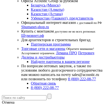
Офисы Acoustic Group за рубежом
Беларусь (Минск)
Казахстан (Алматы)
Казахстан (Астана)
Узбекистан (Ташкент), представитель
Официальный интернет-магазин
с доставкой по РФ
Shumanet-shop.ru
Купить с монтажом
доступно не во всех регионах
Шумовнет.рф
Для архитекторов и строительных бригад
Партнерская программа
Торговые сети и магазины
Обратите внимание!
Лемана ПРО
Петрович
Ассортимент ограничен.
Дилеры и дистрибьюторы
Найдите партнера в вашем регионе
По вопросам оптовых закупок, а также по
условиям любого долгосрочного сотрудничества
нам можно написать на почту sales@acoustic.ru
или позвонить по телефону
8 (800) 222-08-77
Обратная связь
8 (800) 222-08-77
Отмена