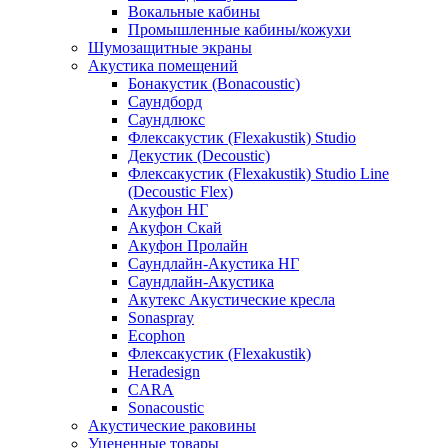
Вокальные кабины
Промышленные кабины/кожухи
Шумозащитные экраны
Акустика помещений
Бонакустик (Bonacoustic)
Саундборд
Саундлюкс
Флексакустик (Flexakustik) Studio
Декустик (Decoustic)
Флексакустик (Flexakustik) Studio Line
(Decoustic Flex)
Акуфон НГ
Акуфон Скай
Акуфон Пролайн
Саундлайн-Акустика НГ
Саундлайн-Акустика
Акутекс Акустические кресла
Sonaspray
Ecophon
Флексакустик (Flexakustik)
Heradesign
CARA
Sonacoustic
Акустические раковины
Уцененные товары