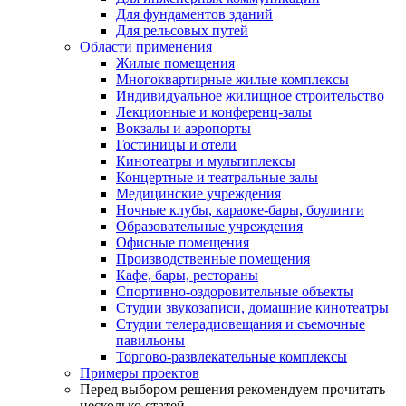
Для фундаментов зданий
Для рельсовых путей
Области применения
Жилые помещения
Многоквартирные жилые комплексы
Индивидуальное жилищное строительство
Лекционные и конференц-залы
Вокзалы и аэропорты
Гостиницы и отели
Кинотеатры и мультиплексы
Концертные и театральные залы
Медицинские учреждения
Ночные клубы, караоке-бары, боулинги
Образовательные учреждения
Офисные помещения
Производственные помещения
Кафе, бары, рестораны
Спортивно-оздоровительные объекты
Студии звукозаписи, домашние кинотеатры
Студии телерадиовещания и съемочные
павильоны
Торгово-развлекательные комплексы
Примеры проектов
Перед выбором решения рекомендуем прочитать
несколько статей