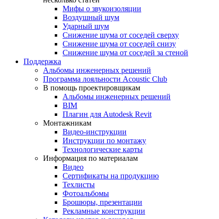
Мифы о звукоизоляции
Воздушный шум
Ударный шум
Снижение шума от соседей сверху
Снижение шума от соседей снизу
Снижение шума от соседей за стеной
Поддержка
Альбомы инженерных решений
Программа лояльности Acoustic Club
В помощь проектировщикам
Альбомы инженерных решений
BIM
Плагин для Autodesk Revit
Монтажникам
Видео-инструкции
Инструкции по монтажу
Технологические карты
Информация по материалам
Видео
Сертификаты на продукцию
Техлисты
Фотоальбомы
Брошюры, презентации
Рекламные конструкции