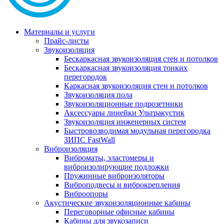
Материалы и услуги
Прайс-листы
Звукоизоляция
Бескаркасная звукоизоляция стен и потолков
Бескаркасная звукоизоляция тонких
перегородок
Каркасная звукоизоляция стен и потолков
Звукоизоляция пола
Звукоизоляционные подрозетники
Аксессуары линейки Ультракустик
Звукоизоляция инженерных систем
Быстровозводимая модульная перегородка
ЗИПС FastWall
Виброизоляция
Виброматы, эластомеры и
виброизолирующие подложки
Пружинные виброизоляторы
Виброподвесы и виброкрепления
Виброопоры
Акустические звукоизоляционные кабины
Переговорные офисные кабины
Кабины для звукозаписи