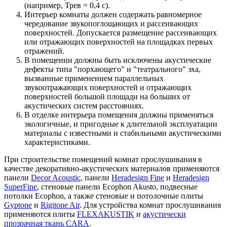
(например, Трев = 0,4 с).
Интерьер комнаты должен содержать равномерное
чередование звукопоглощающих и рассеивающих
поверхностей. Допускается размещение рассеивающих
или отражающих поверхностей на площадках первых
отражений.
В помещении должны быть исключены акустические
дефекты типа "порхающего" и "театрального" эха,
вызванные применением параллельных
звукоотражающих поверхностей и отражающих
поверхностей большой площади на больших от
акустических систем расстояниях.
В отделке интерьера помещения должны применяться
экологичные, и пригодные к длительной эксплуатации
материалы с известными и стабильными акустическими
характеристиками.
При строительстве помещений комнат прослушивания в
качестве декоративно-акустических материалов применяются
панели
Decor Acoustic
, панели
Heradesign Fine
и
Heradesign
SuperFine
, стеновые панели Ecophon Akusto, подвесные
потолки Ecophon, а также стеновые и потолочные плиты
Gyptone
и
Rigitone Air
. Для устройства комнат прослушивания
применяются плиты
FLEXAKUSTIK
и
акустически
прозрачная ткань CARA
.