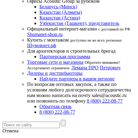
Офисы Acoustic Group за рубежом
Беларусь (Минск)
Казахстан (Алматы)
Казахстан (Астана)
Узбекистан (Ташкент), представитель
Официальный интернет-магазин
с доставкой по РФ
Shumanet-shop.ru
Купить с монтажом
доступно не во всех регионах
Шумовнет.рф
Для архитекторов и строительных бригад
Партнерская программа
Торговые сети и магазины
Обратите внимание!
Лемана ПРО
Петрович
Ассортимент ограничен.
Дилеры и дистрибьюторы
Найдите партнера в вашем регионе
По вопросам оптовых закупок, а также по
условиям любого долгосрочного сотрудничества
нам можно написать на почту sales@acoustic.ru
или позвонить по телефону
8 (800) 222-08-77
Обратная связь
8 (800) 222-08-77
Отмена