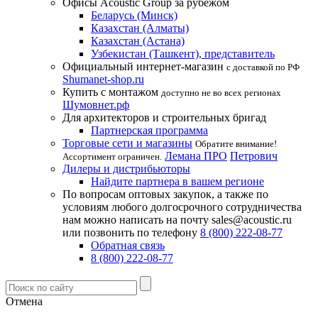
Офисы Acoustic Group за рубежом
Беларусь (Минск)
Казахстан (Алматы)
Казахстан (Астана)
Узбекистан (Ташкент), представитель
Официальный интернет-магазин
с доставкой по РФ
Shumanet-shop.ru
Купить с монтажом
доступно не во всех регионах
Шумовнет.рф
Для архитекторов и строительных бригад
Партнерская программа
Торговые сети и магазины
Обратите внимание!
Лемана ПРО
Петрович
Ассортимент ограничен.
Дилеры и дистрибьюторы
Найдите партнера в вашем регионе
По вопросам оптовых закупок, а также по
условиям любого долгосрочного сотрудничества
нам можно написать на почту sales@acoustic.ru
или позвонить по телефону
8 (800) 222-08-77
Обратная связь
8 (800) 222-08-77
Отмена