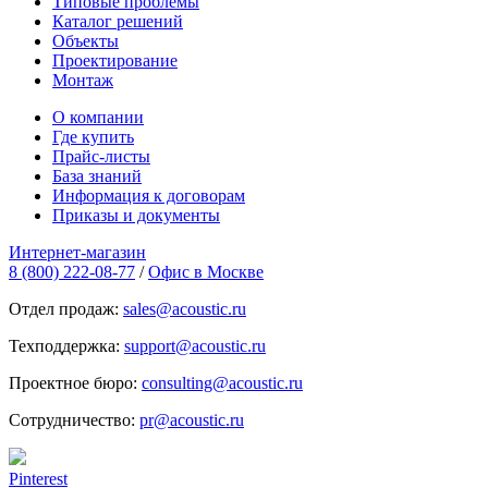
Типовые проблемы
Каталог решений
Объекты
Проектирование
Монтаж
О компании
Где купить
Прайс-листы
База знаний
Информация к договорам
Приказы и документы
Интернет-магазин
8 (800) 222-08-77
/
Офис в Москве
Отдел продаж:
sales@acoustic.ru
Техподдержка:
support@acoustic.ru
Проектное бюро:
consulting@acoustic.ru
Сотрудничество:
pr@acoustic.ru
Pinterest