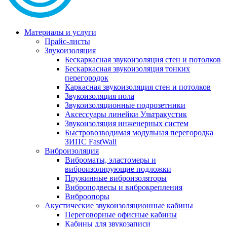
Материалы и услуги
Прайс-листы
Звукоизоляция
Бескаркасная звукоизоляция стен и потолков
Бескаркасная звукоизоляция тонких
перегородок
Каркасная звукоизоляция стен и потолков
Звукоизоляция пола
Звукоизоляционные подрозетники
Аксессуары линейки Ультракустик
Звукоизоляция инженерных систем
Быстровозводимая модульная перегородка
ЗИПС FastWall
Виброизоляция
Виброматы, эластомеры и
виброизолирующие подложки
Пружинные виброизоляторы
Виброподвесы и виброкрепления
Виброопоры
Акустические звукоизоляционные кабины
Переговорные офисные кабины
Кабины для звукозаписи