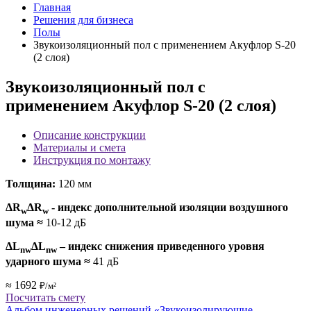
Главная
Решения для бизнеса
Полы
Звукоизоляционный пол с применением Акуфлор S-20
(2 слоя)
Звукоизоляционный пол с
применением Акуфлор S-20 (2 слоя)
Описание конструкции
Материалы и смета
Инструкция по монтажу
Толщина:
120 мм
ΔR
ΔR
- индекс дополнительной изоляции воздушного
w
w
шума
≈
10-12 дБ
ΔL
ΔL
– индекс снижения приведенного уровня
nw
nw
ударного шума
≈
41 дБ
≈ 1692
₽/м²
Посчитать смету
Альбом инженерных решений «Звукоизолирующие