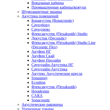
Вокальные кабины
Промышленные кабины/кожухи
Шумозащитные экраны
Акустика помещений
Бонакустик (Bonacoustic)
Саундборд
Саундлюкс
Флексакустик (Flexakustik) Studio
Декустик (Decoustic)
Флексакустик (Flexakustik) Studio Line
(Decoustic Flex)
Акуфон НГ
Акуфон Скай
Акуфон Пролайн
Саундлайн-Акустика НГ
Саундлайн-Акустика
Акутекс Акустические кресла
Sonaspray
Ecophon
Флексакустик (Flexakustik)
Heradesign
CARA
Sonacoustic
Акустические раковины
Уцененные товары