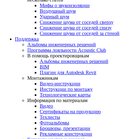
Мифы о звукоизоляции
Воздушный шум
Ударный шум
Снижение шума от соседей сверху
Снижение шума от соседей снизу
Снижение шума от соседей за стеной
Поддержка
Альбомы инженерных решений
Программа лояльности Acoustic Club
В помощь проектировщикам
Альбомы инженерных решений
BIM
Плагин для Autodesk Revit
Монтажникам
Видео-инструкции
Инструкции по монтажу
Технологические карты
Информация по материалам
Видео
Сертификаты на продукцию
Техлисты
Фотоальбомы
Брошюры, презентации
Рекламные конструкции