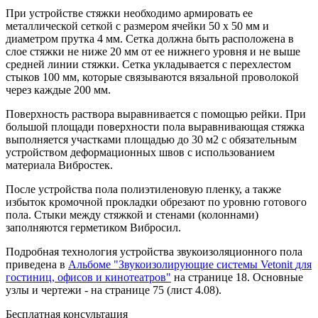
При устройстве стяжки необходимо армировать ее
металлической сеткой с размером ячейки 50 х 50 мм и
диаметром прутка 4 мм. Сетка должна быть расположена в
слое стяжки не ниже 20 мм от ее нижнего уровня и не выше
средней линии стяжки. Сетка укладывается с перехлестом
стыков 100 мм, которые связываются вязальной проволокой
через каждые 200 мм.
Поверхность раствора выравнивается с помощью рейки. При
большой площади поверхности пола выравнивающая стяжка
выполняется участками площадью до 30 м2 с обязательным
устройством деформационных швов с использованием
материала Вибростек.
После устройства пола полиэтиленовую пленку, а также
избыток кромочной прокладки обрезают по уровню готового
пола. Стыки между стяжкой и стенами (колоннами)
заполняются герметиком Вибросил.
Подробная технология устройства звукоизоляционного пола
приведена в
Альбоме "Звукоизолирующие системы
Vetonit
для
гостиниц, офисов и кинотеатров"
на странице 18. Основные
узлы и чертежи - на странице 75 (лист 4.08).
Бесплатная консультация