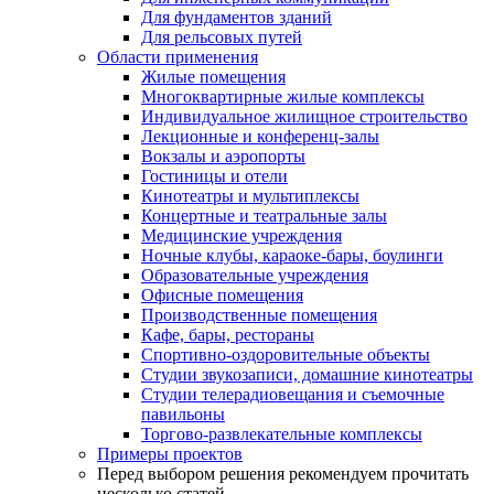
Для фундаментов зданий
Для рельсовых путей
Области применения
Жилые помещения
Многоквартирные жилые комплексы
Индивидуальное жилищное строительство
Лекционные и конференц-залы
Вокзалы и аэропорты
Гостиницы и отели
Кинотеатры и мультиплексы
Концертные и театральные залы
Медицинские учреждения
Ночные клубы, караоке-бары, боулинги
Образовательные учреждения
Офисные помещения
Производственные помещения
Кафе, бары, рестораны
Спортивно-оздоровительные объекты
Студии звукозаписи, домашние кинотеатры
Студии телерадиовещания и съемочные
павильоны
Торгово-развлекательные комплексы
Примеры проектов
Перед выбором решения рекомендуем прочитать
несколько статей