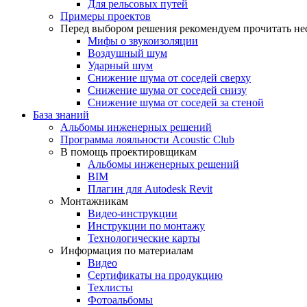
Для рельсовых путей
Примеры проектов
Перед выбором решения рекомендуем прочитать нес
Мифы о звукоизоляции
Воздушный шум
Ударный шум
Снижение шума от соседей сверху
Снижение шума от соседей снизу
Снижение шума от соседей за стеной
База знаний
Альбомы инженерных решений
Программа лояльности Acoustic Club
В помощь проектировщикам
Альбомы инженерных решений
BIM
Плагин для Autodesk Revit
Монтажникам
Видео-инструкции
Инструкции по монтажу
Технологические карты
Информация по материалам
Видео
Сертификаты на продукцию
Техлисты
Фотоальбомы