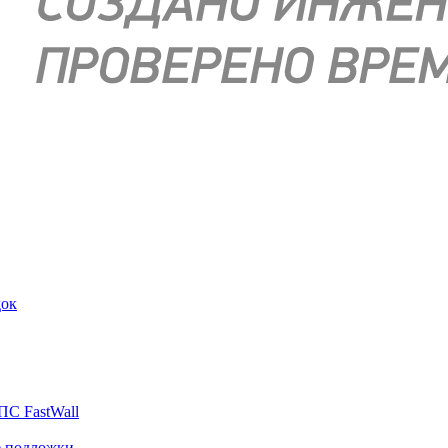
док
ПС FastWall
е подложки