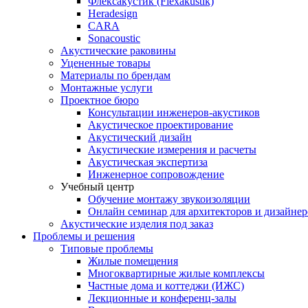
Флексакустик (Flexakustik)
Heradesign
CARA
Sonacoustic
Акустические раковины
Уцененные товары
Материалы по брендам
Монтажные услуги
Проектное бюро
Консультации инженеров-акустиков
Акустическое проектирование
Акустический дизайн
Акустические измерения и расчеты
Акустическая экспертиза
Инженерное сопровождение
Учебный центр
Обучение монтажу звукоизоляции
Онлайн семинар для архитекторов и дизайнер
Акустические изделия под заказ
Проблемы и решения
Типовые проблемы
Жилые помещения
Многоквартирные жилые комплексы
Частные дома и коттеджи (ИЖС)
Лекционные и конференц-залы