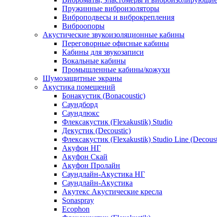
Пружинные виброизоляторы
Виброподвесы и виброкрепления
Виброопоры
Акустические звукоизоляционные кабины
Переговорные офисные кабины
Кабины для звукозаписи
Вокальные кабины
Промышленные кабины/кожухи
Шумозащитные экраны
Акустика помещений
Бонакустик (Bonacoustic)
Саундборд
Саундлюкс
Флексакустик (Flexakustik) Studio
Декустик (Decoustic)
Флексакустик (Flexakustik) Studio Line (Decoust
Акуфон НГ
Акуфон Скай
Акуфон Пролайн
Саундлайн-Акустика НГ
Саундлайн-Акустика
Акутекс Акустические кресла
Sonaspray
Ecophon