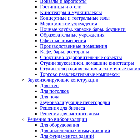
Вокзалы и аэропорты
Гостиницы и отели
Кинотеатры и мультиплексы
Концертные и театральные залы
Медицинские учреждения
Ночные клубы, караоке-бары, боулинги
Образовательные учреждения
Офисные помещения
Производственные помещения
Кафе, бары, рестораны
Спортивно-оздоровительные объекты
Студии звукозаписи, домашние кинотеатры
Студии телерадиовещания и съемочные пави
Торгово-развлекательные комплексы
Звукоизолирующие конструкции
Для стен
Для потолков
Для пола
Звукоизолирующие перегородки
Решения для бизнеса
Решения для частного дома
Решения по виброизоляции
Для оборудования
Для инженерных коммуникаций
Для фундаментов зданий