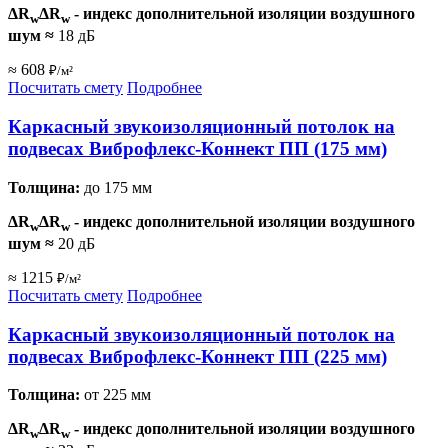
ΔR
ΔR
- индекс дополнительной изоляции воздушного
w
w
шум
≈
18 дБ
≈ 608
₽/м²
Посчитать смету
Подробнее
Каркасный звукоизоляционный потолок на
подвесах Виброфлекс-Коннект ПП (175 мм)
Толщина:
до 175 мм
ΔR
ΔR
- индекс дополнительной изоляции воздушного
w
w
шум
≈
20 дБ
≈ 1215
₽/м²
Посчитать смету
Подробнее
Каркасный звукоизоляционный потолок на
подвесах Виброфлекс-Коннект ПП (225 мм)
Толщина:
от 225 мм
ΔR
ΔR
- индекс дополнительной изоляции воздушного
w
w