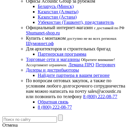
Офисы Acoustic Group за рубежом
Беларусь (Минск)
Казахстан (Алматы)
Казахстан (Астана)
Узбекистан (Ташкент), представитель
Официальный интернет-магазин
с доставкой по РФ
Shumanet-shop.ru
Купить с монтажом
доступно не во всех регионах
Шумовнет.рф
Для архитекторов и строительных бригад
Партнерская программа
Торговые сети и магазины
Обратите внимание!
Лемана ПРО
Петрович
Ассортимент ограничен.
Дилеры и дистрибьюторы
Найдите партнера в вашем регионе
По вопросам оптовых закупок, а также по
условиям любого долгосрочного сотрудничества
нам можно написать на почту sales@acoustic.ru
или позвонить по телефону
8 (800) 222-08-77
Обратная связь
8 (800) 222-08-77
Отмена