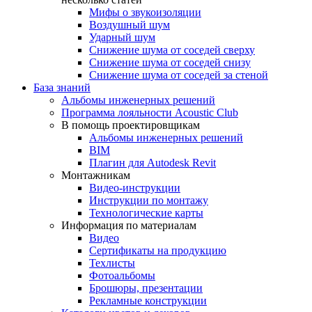
Мифы о звукоизоляции
Воздушный шум
Ударный шум
Снижение шума от соседей сверху
Снижение шума от соседей снизу
Снижение шума от соседей за стеной
База знаний
Альбомы инженерных решений
Программа лояльности Acoustic Club
В помощь проектировщикам
Альбомы инженерных решений
BIM
Плагин для Autodesk Revit
Монтажникам
Видео-инструкции
Инструкции по монтажу
Технологические карты
Информация по материалам
Видео
Сертификаты на продукцию
Техлисты
Фотоальбомы
Брошюры, презентации
Рекламные конструкции