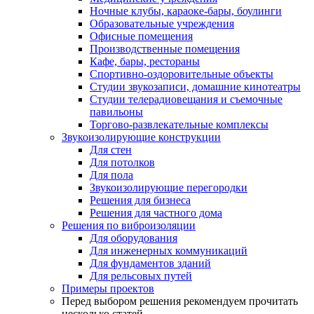
Ночные клубы, караоке-бары, боулинги
Образовательные учреждения
Офисные помещения
Производственные помещения
Кафе, бары, рестораны
Спортивно-оздоровительные объекты
Студии звукозаписи, домашние кинотеатры
Студии телерадиовещания и съемочные
павильоны
Торгово-развлекательные комплексы
Звукоизолирующие конструкции
Для стен
Для потолков
Для пола
Звукоизолирующие перегородки
Решения для бизнеса
Решения для частного дома
Решения по виброизоляции
Для оборудования
Для инженерных коммуникаций
Для фундаментов зданий
Для рельсовых путей
Примеры проектов
Перед выбором решения рекомендуем прочитать
несколько статей