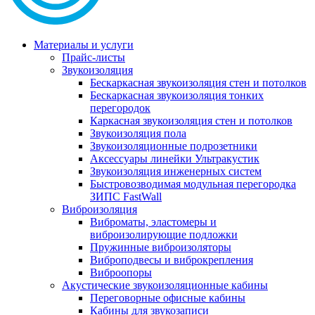
Материалы и услуги
Прайс-листы
Звукоизоляция
Бескаркасная звукоизоляция стен и потолков
Бескаркасная звукоизоляция тонких
перегородок
Каркасная звукоизоляция стен и потолков
Звукоизоляция пола
Звукоизоляционные подрозетники
Аксессуары линейки Ультракустик
Звукоизоляция инженерных систем
Быстровозводимая модульная перегородка
ЗИПС FastWall
Виброизоляция
Виброматы, эластомеры и
виброизолирующие подложки
Пружинные виброизоляторы
Виброподвесы и виброкрепления
Виброопоры
Акустические звукоизоляционные кабины
Переговорные офисные кабины
Кабины для звукозаписи