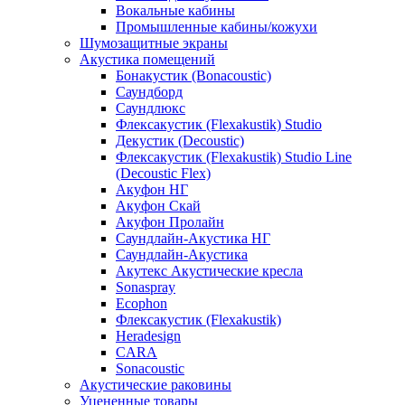
Вокальные кабины
Промышленные кабины/кожухи
Шумозащитные экраны
Акустика помещений
Бонакустик (Bonacoustic)
Саундборд
Саундлюкс
Флексакустик (Flexakustik) Studio
Декустик (Decoustic)
Флексакустик (Flexakustik) Studio Line
(Decoustic Flex)
Акуфон НГ
Акуфон Скай
Акуфон Пролайн
Саундлайн-Акустика НГ
Саундлайн-Акустика
Акутекс Акустические кресла
Sonaspray
Ecophon
Флексакустик (Flexakustik)
Heradesign
CARA
Sonacoustic
Акустические раковины
Уцененные товары