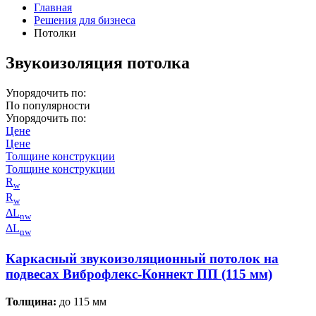
Главная
Решения для бизнеса
Потолки
Звукоизоляция потолка
Упорядочить по:
По популярности
Упорядочить по:
Цене
Цене
Толщине конструкции
Толщине конструкции
R
w
R
w
ΔL
nw
ΔL
nw
Каркасный звукоизоляционный потолок на
подвесах Виброфлекс-Коннект ПП (115 мм)
Толщина:
до 115 мм