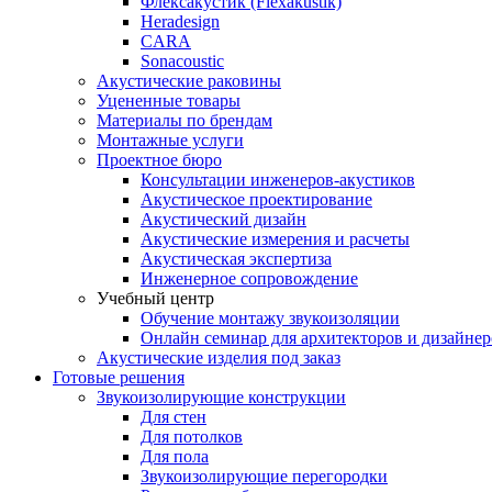
Флексакустик (Flexakustik)
Heradesign
CARA
Sonacoustic
Акустические раковины
Уцененные товары
Материалы по брендам
Монтажные услуги
Проектное бюро
Консультации инженеров-акустиков
Акустическое проектирование
Акустический дизайн
Акустические измерения и расчеты
Акустическая экспертиза
Инженерное сопровождение
Учебный центр
Обучение монтажу звукоизоляции
Онлайн семинар для архитекторов и дизайнер
Акустические изделия под заказ
Готовые решения
Звукоизолирующие конструкции
Для стен
Для потолков
Для пола
Звукоизолирующие перегородки