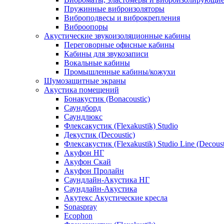
Пружинные виброизоляторы
Виброподвесы и виброкрепления
Виброопоры
Акустические звукоизоляционные кабины
Переговорные офисные кабины
Кабины для звукозаписи
Вокальные кабины
Промышленные кабины/кожухи
Шумозащитные экраны
Акустика помещений
Бонакустик (Bonacoustic)
Саундборд
Саундлюкс
Флексакустик (Flexakustik) Studio
Декустик (Decoustic)
Флексакустик (Flexakustik) Studio Line (Decoust
Акуфон НГ
Акуфон Скай
Акуфон Пролайн
Саундлайн-Акустика НГ
Саундлайн-Акустика
Акутекс Акустические кресла
Sonaspray
Ecophon