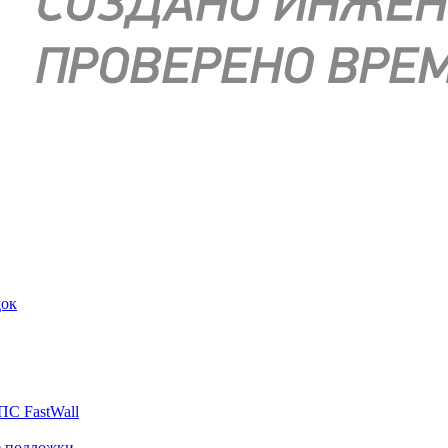
док
ПС FastWall
е подложки