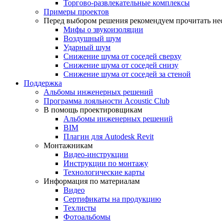
Торгово-развлекательные комплексы
Примеры проектов
Перед выбором решения рекомендуем прочитать нес
Мифы о звукоизоляции
Воздушный шум
Ударный шум
Снижение шума от соседей сверху
Снижение шума от соседей снизу
Снижение шума от соседей за стеной
Поддержка
Альбомы инженерных решений
Программа лояльности Acoustic Club
В помощь проектировщикам
Альбомы инженерных решений
BIM
Плагин для Autodesk Revit
Монтажникам
Видео-инструкции
Инструкции по монтажу
Технологические карты
Информация по материалам
Видео
Сертификаты на продукцию
Техлисты
Фотоальбомы