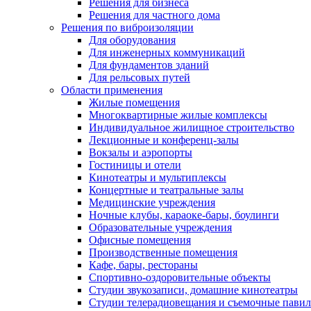
Решения для бизнеса
Решения для частного дома
Решения по виброизоляции
Для оборудования
Для инженерных коммуникаций
Для фундаментов зданий
Для рельсовых путей
Области применения
Жилые помещения
Многоквартирные жилые комплексы
Индивидуальное жилищное строительство
Лекционные и конференц-залы
Вокзалы и аэропорты
Гостиницы и отели
Кинотеатры и мультиплексы
Концертные и театральные залы
Медицинские учреждения
Ночные клубы, караоке-бары, боулинги
Образовательные учреждения
Офисные помещения
Производственные помещения
Кафе, бары, рестораны
Спортивно-оздоровительные объекты
Студии звукозаписи, домашние кинотеатры
Студии телерадиовещания и съемочные пави