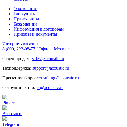
О компании
Где купить
Прайс-листы
База знаний
Информация к договорам
Приказы и документы
Интернет-магазин
8 (800) 222-08-77
/
Офис в Москве
Отдел продаж:
sales@acoustic.ru
Техподдержка:
support@acoustic.ru
Проектное бюро:
consulting@acoustic.ru
Сотрудничество:
pr@acoustic.ru
Pinterest
Вконтакте
Telegram