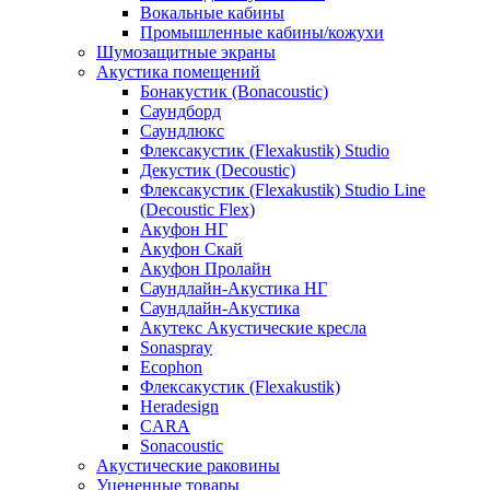
Вокальные кабины
Промышленные кабины/кожухи
Шумозащитные экраны
Акустика помещений
Бонакустик (Bonacoustic)
Саундборд
Саундлюкс
Флексакустик (Flexakustik) Studio
Декустик (Decoustic)
Флексакустик (Flexakustik) Studio Line
(Decoustic Flex)
Акуфон НГ
Акуфон Скай
Акуфон Пролайн
Саундлайн-Акустика НГ
Саундлайн-Акустика
Акутекс Акустические кресла
Sonaspray
Ecophon
Флексакустик (Flexakustik)
Heradesign
CARA
Sonacoustic
Акустические раковины
Уцененные товары