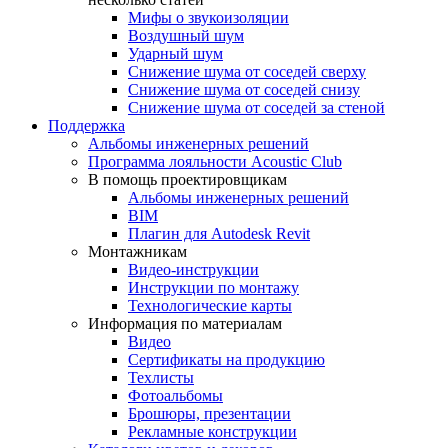
Мифы о звукоизоляции
Воздушный шум
Ударный шум
Снижение шума от соседей сверху
Снижение шума от соседей снизу
Снижение шума от соседей за стеной
Поддержка
Альбомы инженерных решений
Программа лояльности Acoustic Club
В помощь проектировщикам
Альбомы инженерных решений
BIM
Плагин для Autodesk Revit
Монтажникам
Видео-инструкции
Инструкции по монтажу
Технологические карты
Информация по материалам
Видео
Сертификаты на продукцию
Техлисты
Фотоальбомы
Брошюры, презентации
Рекламные конструкции