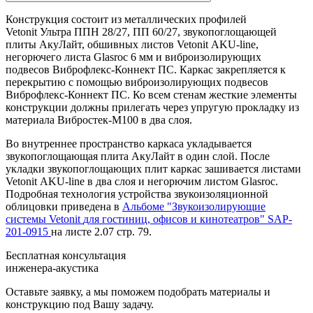
Конструкция состоит из металлических профилей
Vetonit
Ультра ППН 28/27, ПП 60/27, звукопоглощающей
плиты АкуЛайт, обшивных листов
Vetonit
AKU-line,
негорючего листа Glasroc 6 мм и виброизолирующих
подвесов Виброфлекс-Коннект ПС. Каркас закрепляется к
перекрытию с помощью виброизолирующих подвесов
Виброфлекс-Коннект ПС. Ко всем стенам жесткие элементы
конструкции должны прилегать через упругую прокладку из
материала Вибростек-М100 в два слоя.
Во внутреннее пространство каркаса укладывается
звукопоглощающая плита АкуЛайт в один слой. После
укладки звукопоглощающих плит каркас зашивается листами
Vetonit
AKU-line в два слоя и негорючим листом Glasroc.
Подробная технология устройства звукоизоляционной
облицовки приведена в
Альбоме "Звукоизолирующие
системы
Vetonit
для гостиниц, офисов и кинотеатров" SAP-
201-0915
на листе 2.07 стр. 79.
Бесплатная консультация
инженера-акустика
Оставьте заявку, а мы поможем подобрать материалы и
конструкцию под Вашу задачу.