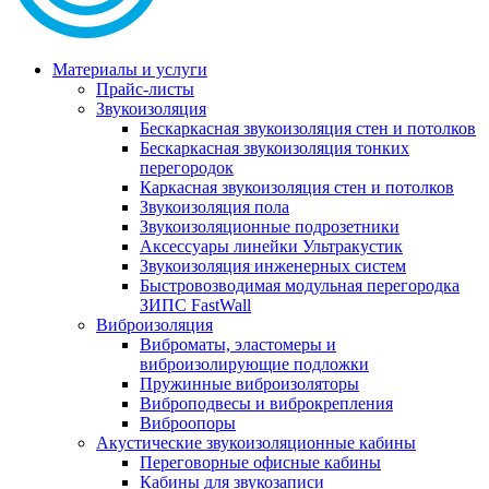
Материалы и услуги
Прайс-листы
Звукоизоляция
Бескаркасная звукоизоляция стен и потолков
Бескаркасная звукоизоляция тонких
перегородок
Каркасная звукоизоляция стен и потолков
Звукоизоляция пола
Звукоизоляционные подрозетники
Аксессуары линейки Ультракустик
Звукоизоляция инженерных систем
Быстровозводимая модульная перегородка
ЗИПС FastWall
Виброизоляция
Виброматы, эластомеры и
виброизолирующие подложки
Пружинные виброизоляторы
Виброподвесы и виброкрепления
Виброопоры
Акустические звукоизоляционные кабины
Переговорные офисные кабины
Кабины для звукозаписи