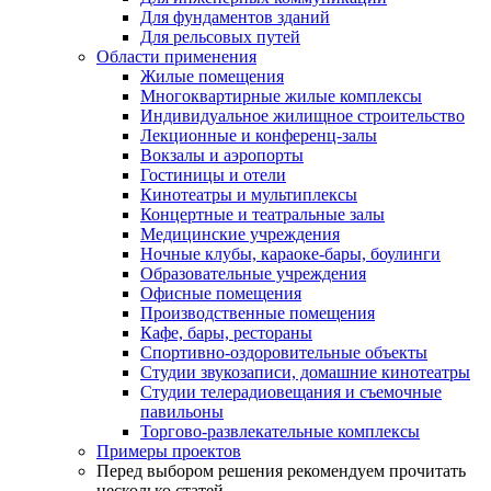
Для фундаментов зданий
Для рельсовых путей
Области применения
Жилые помещения
Многоквартирные жилые комплексы
Индивидуальное жилищное строительство
Лекционные и конференц-залы
Вокзалы и аэропорты
Гостиницы и отели
Кинотеатры и мультиплексы
Концертные и театральные залы
Медицинские учреждения
Ночные клубы, караоке-бары, боулинги
Образовательные учреждения
Офисные помещения
Производственные помещения
Кафе, бары, рестораны
Спортивно-оздоровительные объекты
Студии звукозаписи, домашние кинотеатры
Студии телерадиовещания и съемочные
павильоны
Торгово-развлекательные комплексы
Примеры проектов
Перед выбором решения рекомендуем прочитать
несколько статей