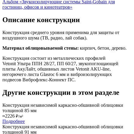
Альбом «Звукоизолирующие системы Saint-Gobain для
гостиниц, офисов и кинотеатров»
Описание конструкции
Конструкция среднего уровня применима для защиты от
воздушного шума (ТВ, радио, лай собак).
Материал облицовываемой стены:
кирпич, бетон, дерево.
Конструкция состоит из металлических профилей
Vetonit
Ультра ППН 28/27, ПП 60/27, звукопоглощающей
плиты АкуЛайт, обшивных листов
Vetonit
AKU-line,
негорючего листа Glasroc 6 мм и виброизолирующих
подвесов Виброфлекс-Коннект ПС.
Другие конструкции в этом разделе
Конструкция независимой каркасно-обшивной облицовки
толщиной 85 мм
≈2226
₽/м²
Подробнее
Конструкция независимой каркасно-обшивной облицовки
толщиной 91 мм