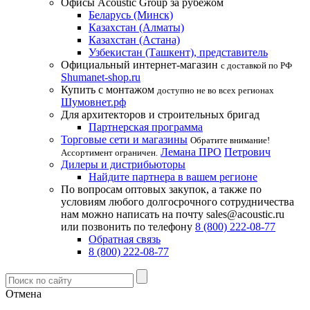
Офисы Acoustic Group за рубежом
Беларусь (Минск)
Казахстан (Алматы)
Казахстан (Астана)
Узбекистан (Ташкент), представитель
Официальный интернет-магазин
с доставкой по РФ
Shumanet-shop.ru
Купить с монтажом
доступно не во всех регионах
Шумовнет.рф
Для архитекторов и строительных бригад
Партнерская программа
Торговые сети и магазины
Обратите внимание!
Лемана ПРО
Петрович
Ассортимент ограничен.
Дилеры и дистрибьюторы
Найдите партнера в вашем регионе
По вопросам оптовых закупок, а также по
условиям любого долгосрочного сотрудничества
нам можно написать на почту sales@acoustic.ru
или позвонить по телефону
8 (800) 222-08-77
Обратная связь
8 (800) 222-08-77
Отмена