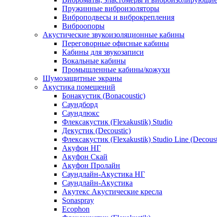
Пружинные виброизоляторы
Виброподвесы и виброкрепления
Виброопоры
Акустические звукоизоляционные кабины
Переговорные офисные кабины
Кабины для звукозаписи
Вокальные кабины
Промышленные кабины/кожухи
Шумозащитные экраны
Акустика помещений
Бонакустик (Bonacoustic)
Саундборд
Саундлюкс
Флексакустик (Flexakustik) Studio
Декустик (Decoustic)
Флексакустик (Flexakustik) Studio Line (Decoust
Акуфон НГ
Акуфон Скай
Акуфон Пролайн
Саундлайн-Акустика НГ
Саундлайн-Акустика
Акутекс Акустические кресла
Sonaspray
Ecophon