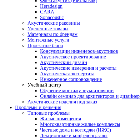
Флексакустик (Flexakustik)
Heradesign
CARA
Sonacoustic
Акустические раковины
Уцененные товары
Материалы по брендам
Монтажные услуги
Проектное бюро
Консультации инженеров-акустиков
Акустическое проектирование
Акустический дизайн
Акустические измерения и расчеты
Акустическая экспертиза
Инженерное сопровождение
Учебный центр
Обучение монтажу звукоизоляции
Онлайн семинар для архитекторов и дизайнер
Акустические изделия под заказ
Проблемы и решения
Типовые проблемы
Жилые помещения
Многоквартирные жилые комплексы
Частные дома и коттеджи (ИЖС)
Лекционные и конференц-залы