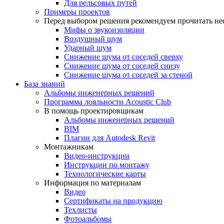
Для рельсовых путей
Примеры проектов
Перед выбором решения рекомендуем прочитать нес
Мифы о звукоизоляции
Воздушный шум
Ударный шум
Снижение шума от соседей сверху
Снижение шума от соседей снизу
Снижение шума от соседей за стеной
База знаний
Альбомы инженерных решений
Программа лояльности Acoustic Club
В помощь проектировщикам
Альбомы инженерных решений
BIM
Плагин для Autodesk Revit
Монтажникам
Видео-инструкции
Инструкции по монтажу
Технологические карты
Информация по материалам
Видео
Сертификаты на продукцию
Техлисты
Фотоальбомы