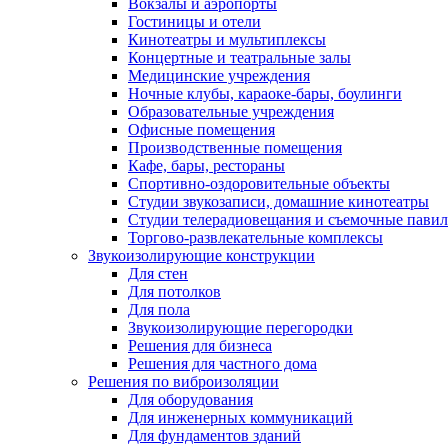
Вокзалы и аэропорты
Гостиницы и отели
Кинотеатры и мультиплексы
Концертные и театральные залы
Медицинские учреждения
Ночные клубы, караоке-бары, боулинги
Образовательные учреждения
Офисные помещения
Производственные помещения
Кафе, бары, рестораны
Спортивно-оздоровительные объекты
Студии звукозаписи, домашние кинотеатры
Студии телерадиовещания и съемочные пави
Торгово-развлекательные комплексы
Звукоизолирующие конструкции
Для стен
Для потолков
Для пола
Звукоизолирующие перегородки
Решения для бизнеса
Решения для частного дома
Решения по виброизоляции
Для оборудования
Для инженерных коммуникаций
Для фундаментов зданий