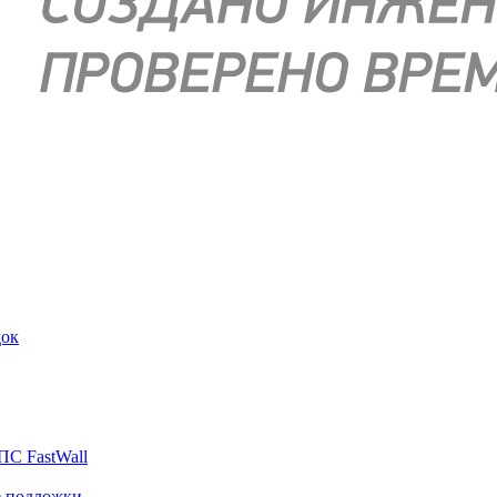
док
ПС FastWall
е подложки