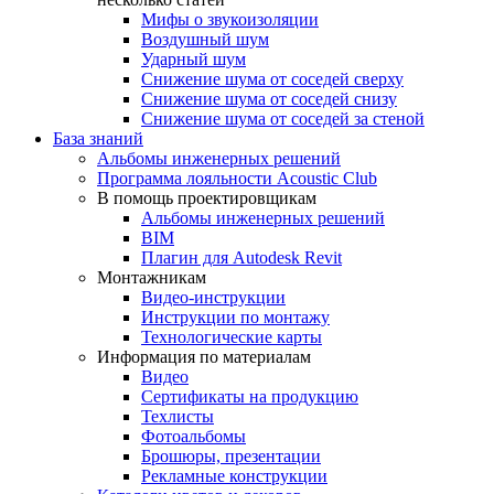
Мифы о звукоизоляции
Воздушный шум
Ударный шум
Снижение шума от соседей сверху
Снижение шума от соседей снизу
Снижение шума от соседей за стеной
База знаний
Альбомы инженерных решений
Программа лояльности Acoustic Club
В помощь проектировщикам
Альбомы инженерных решений
BIM
Плагин для Autodesk Revit
Монтажникам
Видео-инструкции
Инструкции по монтажу
Технологические карты
Информация по материалам
Видео
Сертификаты на продукцию
Техлисты
Фотоальбомы
Брошюры, презентации
Рекламные конструкции