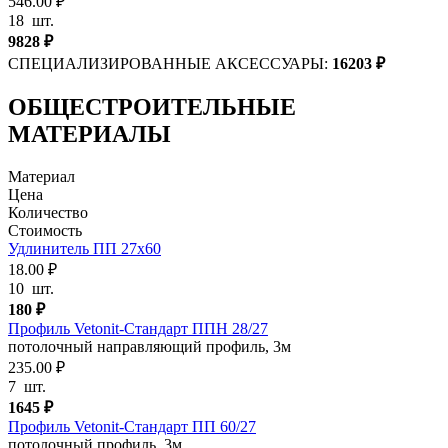
546.00 ₽
18
шт.
9828
₽
СПЕЦИАЛИЗИРОВАННЫЕ АКСЕССУАРЫ:
16203
₽
ОБЩЕСТРОИТЕЛЬНЫЕ
МАТЕРИАЛЫ
Материал
Цена
Количество
Стоимость
Удлинитель ПП 27х60
18.00 ₽
10
шт.
180
₽
Профиль Vetonit-Стандарт ППН 28/27
потолочный направляющий профиль, 3м
235.00 ₽
7
шт.
1645
₽
Профиль Vetonit-Стандарт ПП 60/27
потолочный профиль, 3м