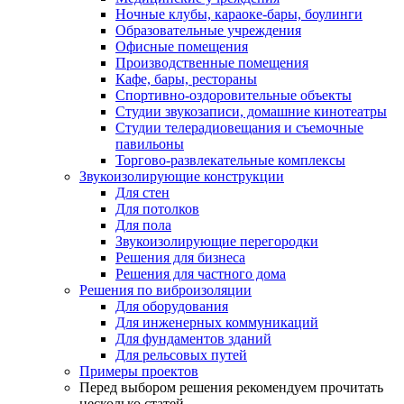
Ночные клубы, караоке-бары, боулинги
Образовательные учреждения
Офисные помещения
Производственные помещения
Кафе, бары, рестораны
Спортивно-оздоровительные объекты
Студии звукозаписи, домашние кинотеатры
Студии телерадиовещания и съемочные
павильоны
Торгово-развлекательные комплексы
Звукоизолирующие конструкции
Для стен
Для потолков
Для пола
Звукоизолирующие перегородки
Решения для бизнеса
Решения для частного дома
Решения по виброизоляции
Для оборудования
Для инженерных коммуникаций
Для фундаментов зданий
Для рельсовых путей
Примеры проектов
Перед выбором решения рекомендуем прочитать
несколько статей