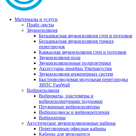
Материалы и услуги
Прайс-листы
Звукоизоляция
Бескаркасная звукоизоляция стен и потолков
Бескаркасная звукоизоляция тонких
перегородок
Каркасная звукоизоляция стен и потолков
Звукоизоляция пола
Звукоизоляционные подрозетники
Аксессуары линейки Ультракустик
Звукоизоляция инженерных систем
Быстровозводимая модульная перегородка
ЗИПС FastWall
Виброизоляция
Виброматы, эластомеры и
виброизолирующие подложки
Пружинные виброизоляторы
Виброподвесы и виброкрепления
Виброопоры
Акустические звукоизоляционные кабины
Переговорные офисные кабины
Кабины для звукозаписи