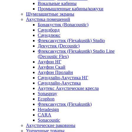
Вокальные кабины
Промышленные кабины/кожухи
Шумозащитные экраны
Акустика помещений
Бонакустик (Bonacoustic)
Саундборд
Саундлюкс
Флексакустик (Flexakustik) Studio
Декустик (Decoustic)
Флексакустик (Flexakustik) Studio Line
(Decoustic Flex)
Акуфон НГ
Акуфон Скай
Акуфон Пролайн
Саундлайн-Акустика НГ
Саундлайн-Акустика
Акутекс Акустические кресла
Sonaspray
Ecophon
Флексакустик (Flexakustik)
Heradesign
CARA
Sonacoustic
Акустические раковины
Уцененные товары