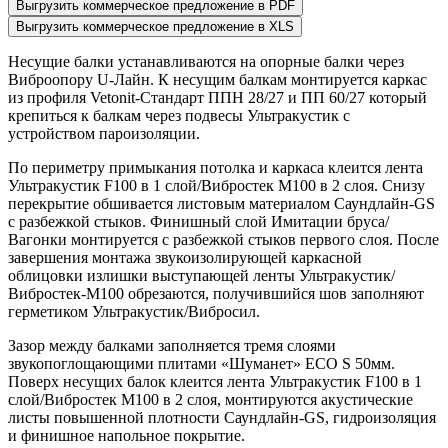
Выгрузить коммерческое предложение в PDF
Выгрузить коммерческое предложение в XLS
Несущие балки устанавливаются на опорные балки через
Виброопору U-Лайн. К несущим балкам монтируется каркас
из профиля
Vetonit
-Стандарт ППН 28/27 и ПП 60/27 который
крепиться к балкам через подвесы Ультракустик с
устройством пароизоляции.
По периметру примыкания потолка и каркаса клеится лента
Ультракустик F100 в 1 слой/Вибростек М100 в 2 слоя. Снизу
перекрытие обшивается листовым материалом Саундлайн-GS
с разбежкой стыков. Финишный слой Имитации бруса/
Вагонки монтируется с разбежкой стыков первого слоя. После
завершения монтажа звукоизолирующей каркасной
облицовки излишки выступающей ленты Ультракустик/
Вибростек-М100 обрезаются, получившийся шов заполняют
герметиком Ультракустик/Вибросил.
Зазор между балками заполняется тремя слоями
звукопоглощающими плитами «Шуманет» ECO S 50мм.
Поверх несущих балок клеится лента Ультракустик F100 в 1
слой/Вибростек M100 в 2 слоя, монтируются акустические
листы повышенной плотности Саундлайн-GS, гидроизоляция
и финишное напольное покрытие.