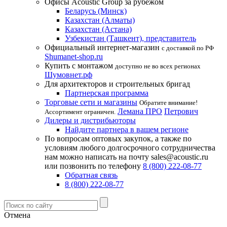
Офисы Acoustic Group за рубежом
Беларусь (Минск)
Казахстан (Алматы)
Казахстан (Астана)
Узбекистан (Ташкент), представитель
Официальный интернет-магазин
с доставкой по РФ
Shumanet-shop.ru
Купить с монтажом
доступно не во всех регионах
Шумовнет.рф
Для архитекторов и строительных бригад
Партнерская программа
Торговые сети и магазины
Обратите внимание!
Лемана ПРО
Петрович
Ассортимент ограничен.
Дилеры и дистрибьюторы
Найдите партнера в вашем регионе
По вопросам оптовых закупок, а также по
условиям любого долгосрочного сотрудничества
нам можно написать на почту sales@acoustic.ru
или позвонить по телефону
8 (800) 222-08-77
Обратная связь
8 (800) 222-08-77
Отмена