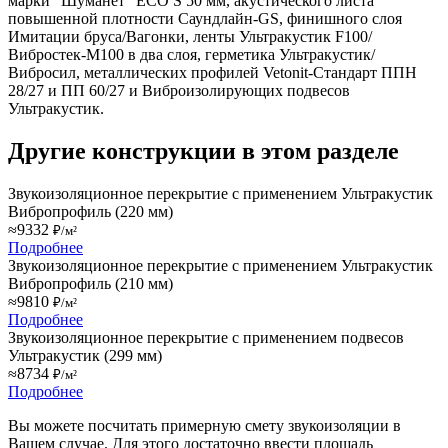
марки "Шуманет" ECO S 50 мм, акустического листа
повышенной плотности Саундлайн-GS, финишного слоя
Имитации бруса/Вагонки, ленты Ультракустик F100/
Вибростек-М100 в два слоя, герметика Ультракустик/
Вибросил, металлических профилей
Vetonit
-Стандарт ППН
28/27 и ПП 60/27 и Виброизолирующих подвесов
Ультракустик.
Другие конструкции в этом разделе
Звукоизоляционное перекрытие с применением Ультракустик
Вибропрофиль (220 мм)
≈9332
₽/м²
Подробнее
Звукоизоляционное перекрытие с применением Ультракустик
Вибропрофиль (210 мм)
≈9810
₽/м²
Подробнее
Звукоизоляционное перекрытие с применением подвесов
Ультракустик (299 мм)
≈8734
₽/м²
Подробнее
Вы можете посчитать примерную смету звукоизоляции в
Вашем случае. Для этого достаточно ввести площадь