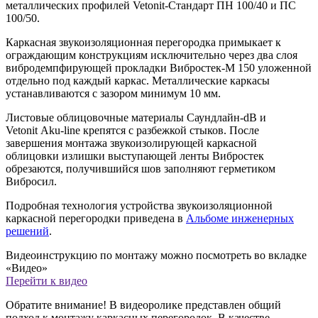
металлических профилей Vetonit-Стандарт ПН 100/40 и ПС
100/50.
Каркасная звукоизоляционная перегородка примыкает к
ограждающим конструкциям исключительно через два слоя
вибродемпфирующей прокладки Вибростек-М 150 уложенной
отдельно под каждый каркас. Металлические каркасы
устанавливаются с зазором минимум 10 мм.
Листовые облицовочные материалы Саундлайн-dB и
Vetonit Aku-line крепятся с разбежкой стыков. После
завершения монтажа звукоизолирующей каркасной
облицовки излишки выступающей ленты Вибростек
обрезаются, получившийся шов заполняют герметиком
Вибросил.
Подробная технология устройства звукоизоляционной
каркасной перегородки приведена в
Альбоме инженерных
решений
.
Видеоинструкцию по монтажу можно посмотреть во вкладке
«Видео»
Перейти к видео
Обратите внимание! В видеоролике представлен общий
подход к монтажу каркасных перегородок. В качестве