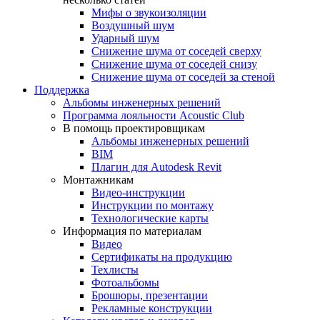
Мифы о звукоизоляции
Воздушный шум
Ударный шум
Снижение шума от соседей сверху
Снижение шума от соседей снизу
Снижение шума от соседей за стеной
Поддержка
Альбомы инженерных решений
Программа лояльности Acoustic Club
В помощь проектировщикам
Альбомы инженерных решений
BIM
Плагин для Autodesk Revit
Монтажникам
Видео-инструкции
Инструкции по монтажу
Технологические карты
Информация по материалам
Видео
Сертификаты на продукцию
Техлисты
Фотоальбомы
Брошюры, презентации
Рекламные конструкции