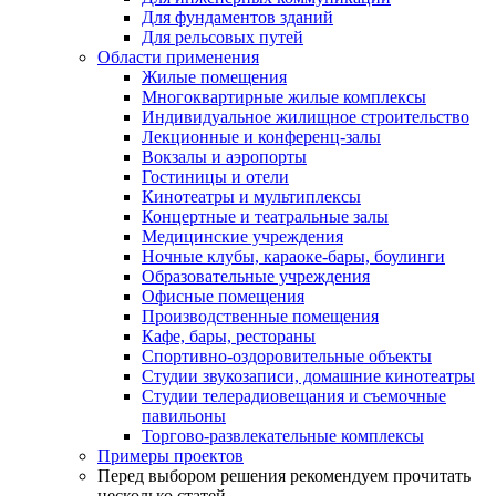
Для фундаментов зданий
Для рельсовых путей
Области применения
Жилые помещения
Многоквартирные жилые комплексы
Индивидуальное жилищное строительство
Лекционные и конференц-залы
Вокзалы и аэропорты
Гостиницы и отели
Кинотеатры и мультиплексы
Концертные и театральные залы
Медицинские учреждения
Ночные клубы, караоке-бары, боулинги
Образовательные учреждения
Офисные помещения
Производственные помещения
Кафе, бары, рестораны
Спортивно-оздоровительные объекты
Студии звукозаписи, домашние кинотеатры
Студии телерадиовещания и съемочные
павильоны
Торгово-развлекательные комплексы
Примеры проектов
Перед выбором решения рекомендуем прочитать
несколько статей