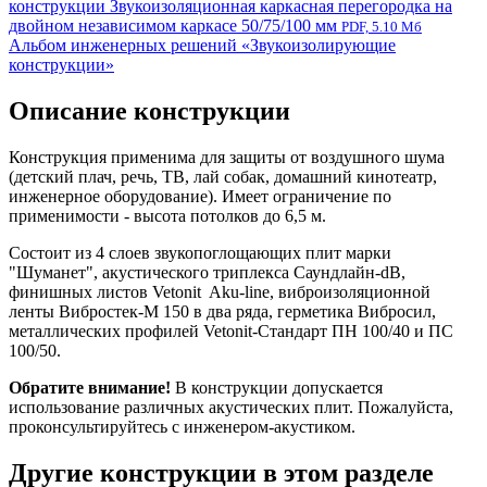
конструкции Звукоизоляционная каркасная перегородка на
двойном независимом каркасе 50/75/100 мм
PDF, 5.10 Мб
Альбом инженерных решений «Звукоизолирующие
конструкции»
Описание конструкции
Конструкция применима для защиты от воздушного шума
(детский плач, речь, ТВ, лай собак, домашний кинотеатр,
инженерное оборудование). Имеет ограничение по
применимости - высота потолков до 6,5 м.
Состоит из 4 слоев звукопоглощающих плит марки
"Шуманет", акустического триплекса Саундлайн-dB,
финишных листов Vetonit Aku-line, виброизоляционной
ленты Вибростек-М 150 в два ряда, герметика Вибросил,
металлических профилей Vetonit-Стандарт ПН 100/40 и ПС
100/50.
Обратите внимание!
В конструкции допускается
использование различных акустических плит. Пожалуйста,
проконсультируйтесь с инженером-акустиком.
Другие конструкции в этом разделе