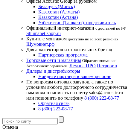
Офисы Acoustic Group за рубежом
Беларусь (Минск)
Казахстан (Алматы)
Казахстан (Астана)
Узбекистан (Ташкент), представитель
Официальный интернет-магазин
с доставкой по РФ
Shumanet-shop.ru
Купить с монтажом
доступно не во всех регионах
Шумовнет.рф
Для архитекторов и строительных бригад
Партнерская программа
Торговые сети и магазины
Обратите внимание!
Лемана ПРО
Петрович
Ассортимент ограничен.
Дилеры и дистрибьюторы
Найдите партнера в вашем регионе
По вопросам оптовых закупок, а также по
условиям любого долгосрочного сотрудничества
нам можно написать на почту sales@acoustic.ru
или позвонить по телефону
8 (800) 222-08-77
Обратная связь
8 (800) 222-08-77
Отмена