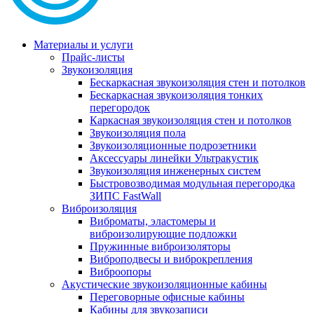
Материалы и услуги
Прайс-листы
Звукоизоляция
Бескаркасная звукоизоляция стен и потолков
Бескаркасная звукоизоляция тонких
перегородок
Каркасная звукоизоляция стен и потолков
Звукоизоляция пола
Звукоизоляционные подрозетники
Аксессуары линейки Ультракустик
Звукоизоляция инженерных систем
Быстровозводимая модульная перегородка
ЗИПС FastWall
Виброизоляция
Виброматы, эластомеры и
виброизолирующие подложки
Пружинные виброизоляторы
Виброподвесы и виброкрепления
Виброопоры
Акустические звукоизоляционные кабины
Переговорные офисные кабины
Кабины для звукозаписи