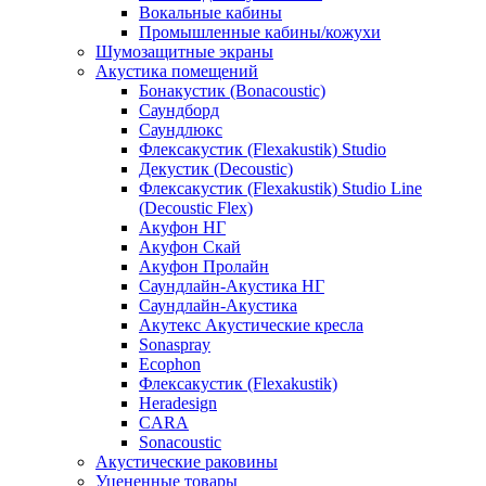
Вокальные кабины
Промышленные кабины/кожухи
Шумозащитные экраны
Акустика помещений
Бонакустик (Bonacoustic)
Саундборд
Саундлюкс
Флексакустик (Flexakustik) Studio
Декустик (Decoustic)
Флексакустик (Flexakustik) Studio Line
(Decoustic Flex)
Акуфон НГ
Акуфон Скай
Акуфон Пролайн
Саундлайн-Акустика НГ
Саундлайн-Акустика
Акутекс Акустические кресла
Sonaspray
Ecophon
Флексакустик (Flexakustik)
Heradesign
CARA
Sonacoustic
Акустические раковины
Уцененные товары