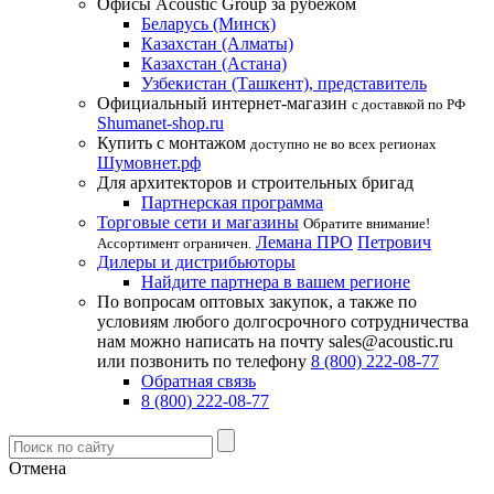
Офисы Acoustic Group за рубежом
Беларусь (Минск)
Казахстан (Алматы)
Казахстан (Астана)
Узбекистан (Ташкент), представитель
Официальный интернет-магазин
с доставкой по РФ
Shumanet-shop.ru
Купить с монтажом
доступно не во всех регионах
Шумовнет.рф
Для архитекторов и строительных бригад
Партнерская программа
Торговые сети и магазины
Обратите внимание!
Лемана ПРО
Петрович
Ассортимент ограничен.
Дилеры и дистрибьюторы
Найдите партнера в вашем регионе
По вопросам оптовых закупок, а также по
условиям любого долгосрочного сотрудничества
нам можно написать на почту sales@acoustic.ru
или позвонить по телефону
8 (800) 222-08-77
Обратная связь
8 (800) 222-08-77
Отмена