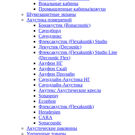
Вокальные кабины
Промышленные кабины/кожухи
Шумозащитные экраны
Акустика помещений
Бонакустик (Bonacoustic)
Саундборд
Саундлюкс
Флексакустик (Flexakustik) Studio
Декустик (Decoustic)
Флексакустик (Flexakustik) Studio Line
(Decoustic Flex)
Акуфон НГ
Акуфон Скай
Акуфон Пролайн
Саундлайн-Акустика НГ
Саундлайн-Акустика
Акутекс Акустические кресла
Sonaspray
Ecophon
Флексакустик (Flexakustik)
Heradesign
CARA
Sonacoustic
Акустические раковины
Уцененные товары