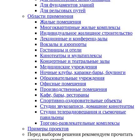
Для фундаментов зданий
Для рельсовых путей
Области применения
Жилые помещения
Многоквартирные жилые комплексы
Индивидуальное жилищное строительство
Лекционные и конференц-залы
Вокзалы и аэропорты
Гостиницы и отели
Кинотеатры и мультиплексы
Концертные и театральные залы
Медицинские учреждения
Ночные клубы, караоке-бары, боулинги
Образовательные учреждения
Офисные помещения
Производственные помещения
Кафе, бары, рестораны
Спортивно-оздоровительные объекты
Студии звукозаписи, домашние кинотеатры
Студии телерадиовещания и съемочные
павильоны
Торгово-развлекательные комплексы
Примеры проектов
Перед выбором решения рекомендуем прочитать
несколько статей