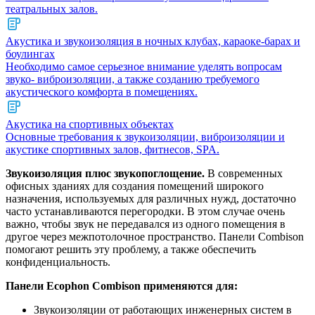
театральных залов.
Акустика и звукоизоляция в ночных клубах, караоке-барах и
боулингах
Необходимо самое серьезное внимание уделять вопросам
звуко- виброизоляции, а также созданию требуемого
акустического комфорта в помещениях.
Акустика на спортивных объектах
Основные требования к звукоизоляции, виброизоляции и
акустике спортивных залов, фитнесов, SPA.
Звукоизоляция плюс звукопоглощение.
В современных
офисных зданиях для создания помещений широкого
назначения, используемых для различных нужд, достаточно
часто устанавливаются перегородки. В этом случае очень
важно, чтобы звук не передавался из одного помещения в
другое через межпотолочное пространство. Панели Combison
помогают решить эту проблему, а также обеспечить
конфиденциальность.
Панели Ecophon Combison применяются для:
Звукоизоляции от работающих инженерных систем в