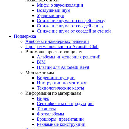
Мифы о звукоизоляции
Воздушный шум
Ударный шум
Снижение шума от соседей сверху
Снижение шума от соседей снизу
Снижение шума от соседей за стеной
Поддержка
Альбомы инженерных решений
Программа лояльности Acoustic Club
В помощь проектировщикам
Альбомы инженерных решений
BIM
Плагин для Autodesk Revit
Монтажникам
Видео-инструкции
Инструкции по монтажу
Технологические карты
Информация по материалам
Видео
Сертификаты на продукцию
Техлисты
Фотоальбомы
Брошюры, презентации
Рекламные конструкции