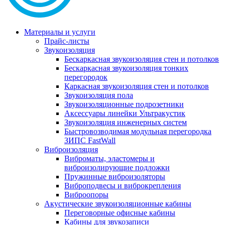
Материалы и услуги
Прайс-листы
Звукоизоляция
Бескаркасная звукоизоляция стен и потолков
Бескаркасная звукоизоляция тонких
перегородок
Каркасная звукоизоляция стен и потолков
Звукоизоляция пола
Звукоизоляционные подрозетники
Аксессуары линейки Ультракустик
Звукоизоляция инженерных систем
Быстровозводимая модульная перегородка
ЗИПС FastWall
Виброизоляция
Виброматы, эластомеры и
виброизолирующие подложки
Пружинные виброизоляторы
Виброподвесы и виброкрепления
Виброопоры
Акустические звукоизоляционные кабины
Переговорные офисные кабины
Кабины для звукозаписи