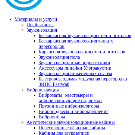
Материалы и услуги
Прайс-листы
Звукоизоляция
Бескаркасная звукоизоляция стен и потолков
Бескаркасная звукоизоляция тонких
перегородок
Каркасная звукоизоляция стен и потолков
Звукоизоляция пола
Звукоизоляционные подрозетники
Аксессуары линейки Ультракустик
Звукоизоляция инженерных систем
Быстровозводимая модульная перегородка
ЗИПС FastWall
Виброизоляция
Виброматы, эластомеры и
виброизолирующие подложки
Пружинные виброизоляторы
Виброподвесы и виброкрепления
Виброопоры
Акустические звукоизоляционные кабины
Переговорные офисные кабины
Кабины для звукозаписи