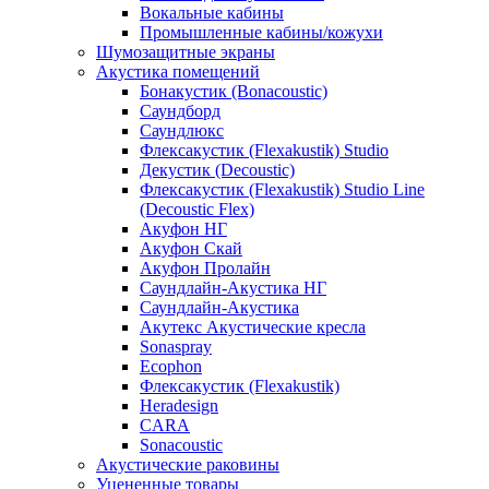
Вокальные кабины
Промышленные кабины/кожухи
Шумозащитные экраны
Акустика помещений
Бонакустик (Bonacoustic)
Саундборд
Саундлюкс
Флексакустик (Flexakustik) Studio
Декустик (Decoustic)
Флексакустик (Flexakustik) Studio Line
(Decoustic Flex)
Акуфон НГ
Акуфон Скай
Акуфон Пролайн
Саундлайн-Акустика НГ
Саундлайн-Акустика
Акутекс Акустические кресла
Sonaspray
Ecophon
Флексакустик (Flexakustik)
Heradesign
CARA
Sonacoustic
Акустические раковины
Уцененные товары