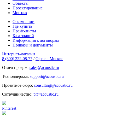
Объекты
Проектирование
Монтаж
О компании
Где купить
Прайс-листы
База знаний
Информация к договорам
Приказы и документы
Интернет-магазин
8 (800) 222-08-77
/
Офис в Москве
Отдел продаж:
sales@acoustic.ru
Техподдержка:
support@acoustic.ru
Проектное бюро:
consulting@acoustic.ru
Сотрудничество:
pr@acoustic.ru
Pinterest