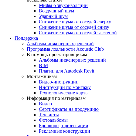
Мифы о звукоизоляции
Воздушный шум
Ударный шум
Снижение шума от соседей сверху
Снижение шума от соседей снизу
Снижение шума от соседей за стеной
Поддержка
Альбомы инженерных решений
Программа лояльности Acoustic Club
В помощь проектировщикам
Альбомы инженерных решений
BIM
Плагин для Autodesk Revit
Монтажникам
Видео-инструкции
Инструкции по монтажу
Технологические карты
Информация по материалам
Видео
Сертификаты на продукцию
Техлисты
Фотоальбомы
Брошюры, презентации
Рекламные конструкции