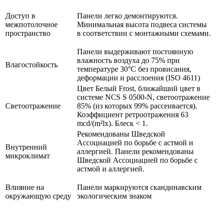
Доступ в
Панели легко демонтируются.
межпотолочное
Минимальная высота подвеса системы
пространство
в соответствии с монтажными схемами.
Панели выдерживают постоянную
влажность воздуха до 75% при
Влагостойкость
температуре 30°C без провисания,
деформации и расслоения (ISO 4611)
Цвет Белый Frost, ближайший цвет в
системе NCS S 0500-N, светоотражение
Светоотражение
85% (из которых 99% рассеивается).
Коэффициент ретроотражения 63
mcd/(m²lx). Блеск < 1.
Рекомендованы Шведской
Ассоциацией по борьбе с астмой и
Внутренний
аллергией. Панели рекомендованы
микроклимат
Шведской Ассоциацией по борьбе с
астмой и аллергией.
Влияние на
Панели маркируются скандинавским
окружающую среду
экологическим знаком