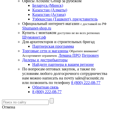
Офисы Acoustic Group за рубежом
Беларусь (Минск)
Казахстан (Алматы)
Казахстан (Астана)
Узбекистан (Ташкент), представитель
Официальный интернет-магазин
с доставкой по РФ
Shumanet-shop.ru
Купить с монтажом
доступно не во всех регионах
Шумовнет.рф
Для архитекторов и строительных бригад
Партнерская программа
Торговые сети и магазины
Обратите внимание!
Лемана ПРО
Петрович
Ассортимент ограничен.
Дилеры и дистрибьюторы
Найдите партнера в вашем регионе
По вопросам оптовых закупок, а также по
условиям любого долгосрочного сотрудничества
нам можно написать на почту sales@acoustic.ru
или позвонить по телефону
8 (800) 222-08-77
Обратная связь
8 (800) 222-08-77
Отмена