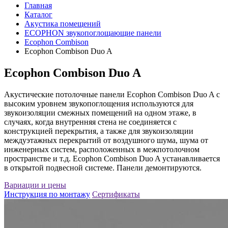
Главная
Каталог
Акустика помещений
ECOPHON звукопоглощающие панели
Ecophon Combison
Ecophon Combison Duo A
Ecophon Combison Duo A
Акустические потолочные панели Ecophon Combison Duo A с
высоким уровнем звукопоглощения используются для
звукоизоляции смежных помещений на одном этаже, в
случаях, когда внутренняя стена не соединяется с
конструкцией перекрытия, а также для звукоизоляции
междуэтажных перекрытий от воздушного шума, шума от
инженерных систем, расположенных в межпотолочном
пространстве и т.д. Ecophon Combison Duo A устанавливается
в открытой подвесной системе. Панели демонтируются.
Вариации и цены
Инструкция по монтажу
Сертификаты