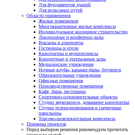
Для фундаментов зданий
Для рельсовых путей
Области применения
Жилые помещения
Многоквартирные жилые комплексы
Индивидуальное жилищное строительство
Лекционные и конференц-залы
Вокзалы и аэропорты
Гостиницы и отели
Кинотеатры и мультиплексы
Концертные и театральные залы
Медицинские учреждения
Ночные клубы, караоке-бары, боулинги
Образовательные учреждения
Офисные помещения
Производственные помещения
Кафе, бары, рестораны
Спортивно-оздоровительные объекты
Студии звукозаписи, домашние кинотеатры
Студии телерадиовещания и съемочные
павильоны
Торгово-развлекательные комплексы
Примеры проектов
Перед выбором решения рекомендуем прочитать
несколько статей