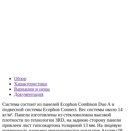
Обзор
Характеристики
Вариации и цены
Документация
Система состоит из панелей Ecophon Combison Duo A и
подвесной системы Ecophon Connect. Вес системы около 14
кг/м². Панели изготовлены из стекловолокна высокой
плотности по технологии 3RD, на заднюю сторону панели
приклеен лист гипсокартона толщиной 13 мм. На лицевую
поверхность нанесено микропористое покрытие Акутекс™